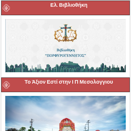
Ελ. Βιβλιοθήκη
Το Άξιον Εστί στην Ι Π Μεσολογγιου