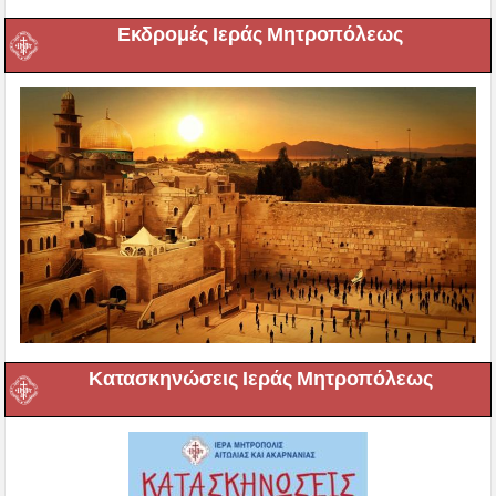
Εκδρομές Ιεράς Μητροπόλεως
Κατασκηνώσεις Ιεράς Μητροπόλεως