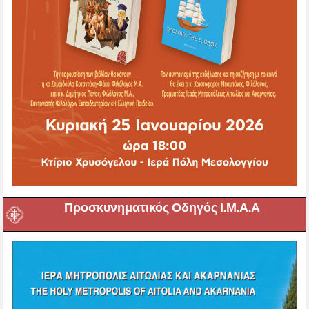
Προσκυνηματικός Οδηγός Ι.Μ.Α.Α