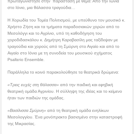
πρωταγωνίστησε στην παράσταση με θέμα: Από την Ιωνία
στο Ιόνιο, μια θάλασσα τραγούδια…
Η Χορωδία του Τομέα Πολιτισμού, με υπεύθυνο τον μουσικό κ.
Χρήστο Ζήση και τα τμήματα παραδοσιακών χορών από το
Μεσολόγγι και το Αγρίνιο, υπό τη καθοδήγηση του
χοροδιδασκάλου κ. Δημήτρη Καραβασίλη μας ταξίδεψαν με
τραγούδια και χορούς από τη Σμύρνη στο Αιγαίο και από το
Αιγαίο στο Ιόνιο με τη συνοδεία του μουσικού σχήματος
Psaltεrio Ensemble.
Παράλληλα το κοινό παρακολούθησε τα θεατρικά δρώμενα:
«Τρεις ευχές στη θάλασσα»
από την παιδική και εφηβική
θεατρική ομάδα Αγρινίου. Η σύλληψη της ιδέας και το κείμενο
ήταν των παιδιών της ομάδας.
«Βασίλισσα Σμύρνη»
από τη θεατρική ομάδα ενηλίκων
Μεσολογγίου. Ένα μονόπρακτο βασισμένο στην καταστροφή
της Μικρασίας.