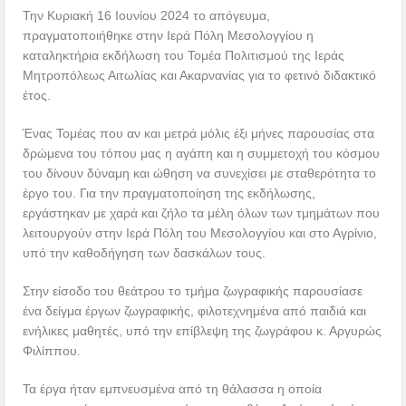
Την Κυριακή 16 Ιουνίου 2024 το απόγευμα,
πραγματοποιήθηκε στην Ιερά Πόλη Μεσολογγίου η
καταληκτήρια εκδήλωση του Τομέα Πολιτισμού της Ιεράς
Μητροπόλεως Αιτωλίας και Ακαρνανίας για το φετινό διδακτικό
έτος.
Ένας Τομέας που αν και μετρά μόλις έξι μήνες παρουσίας στα
δρώμενα του τόπου μας η αγάπη και η συμμετοχή του κόσμου
του δίνουν δύναμη και ώθηση να συνεχίσει με σταθερότητα το
έργο του. Για την πραγματοποίηση της εκδήλωσης,
εργάστηκαν με χαρά και ζήλο τα μέλη όλων των τμημάτων που
λειτουργούν στην Ιερά Πόλη του Μεσολογγίου και στο Αγρίνιο,
υπό την καθοδήγηση των δασκάλων τους.
Στην είσοδο του θεάτρου το τμήμα ζωγραφικής παρουσίασε
ένα δείγμα έργων ζωγραφικής, φιλοτεχνημένα από παιδιά και
ενήλικες μαθητές, υπό την επίβλεψη της ζωγράφου κ. Αργυρώς
Φιλίππου.
Τα έργα ήταν εμπνευσμένα από τη θάλασσα η οποία