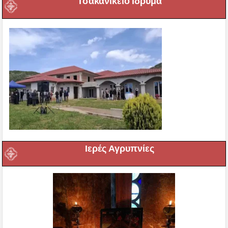
Τσακανίκειο Ιδρυμα
Ιερές Αγρυπνίες