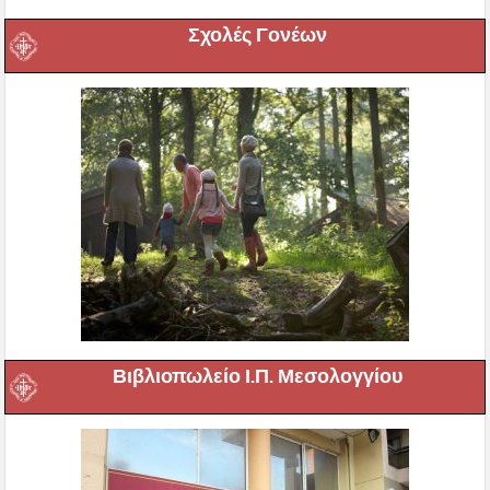
Σχολές Γονέων
Βιβλιοπωλείο Ι.Π. Μεσολογγίου