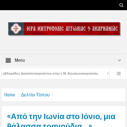
Menu
στου στην Ι. Μ. Αιτωλωοακαρνανίας
Μήνυμα Σεβασμιωτάτου Μητροπολίτου Α
του Μεσολογγίου
Μήνυμα Σεβασμιωτάτου Μητροπολίτου Αιτωλίας και Ακαρναν
Home
Δελτία Τύπου
«Από την Ιωνία στο Ιόνιο, μια
θάλασσα τραγούδια…»