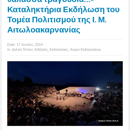
Καταληκτήρια Εκδήλωση του
Τομέα Πολιτισμού της Ι. Μ.
Αιτωλοακαρνανίας
Date:
17 Ιουνίου, 2024
in:
Δελτία Τύπου
,
Ειδήσεις
,
Εκδηλώσεις
,
Χώροι Εκδηλώσεων