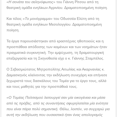
«Η σονάτα του σεληνόφωτος»
του Γιάννη Ρίτσου από τη
θεατρική ομάδα ενηλίκων Αγρινίου. Δραματοποιημένη ποίηση.
Και τέλος
«Το μονόγραμμα»
του Οδυσσέα Ελύτη από τη
θεατρική ομάδα ενηλίκων Μεσολογγίου. Δραματοποιημένη
ποίηση.
Τα έργα παρουσιάστηκαν από ερασιτέχνες ηθοποιούς και η
προσπάθεια απόδοσης των κειμένων και των νοημάτων ήταν
πραγματικά συγκινητική. Την εμψύχωση, τη δραματουργική
επεξεργασία και τη Σκηνοθεσία είχε ο κ. Γιάννης Σταμπέλος.
Ο Σεβασμιώτατος Μητροπολίτης Αιτωλίας και Ακαρνανίας κ.
Δαμασκηνός κλείνοντας την εκδήλωση συνεχάρη και επήνεσε
ξεχωριστά τους δασκάλους του Τομέα για το έργο τους, αλλά
και τους μαθητές για την προσπάθειά τους.
«Ο Τομέας Πολιτισμού λειτουργεί σαν μία οικογένεια και μέσα
από τις πρόβες, από τις συναντήσεις σφυρηλατείται μία ενότητα
που είναι πάρα πολύ σημαντική. Θέλω, λοιπόν, να συγχαρώ για
αυτή την εκδήλωση που ουσιαστικά ήταν ένας απολογισμός