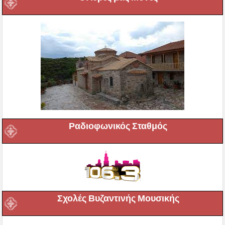
Ραδιοφωνικός Σταθμός
Σχολές Βυζαντινής Μουσικής