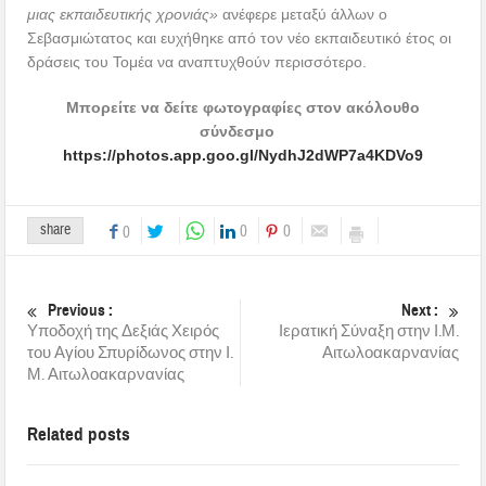
μιας εκπαιδευτικής χρονιάς»
ανέφερε μεταξύ άλλων ο
Σεβασμιώτατος και ευχήθηκε από τον νέο εκπαιδευτικό έτος οι
δράσεις του Τομέα να αναπτυχθούν περισσότερο.
Μπορείτε να δείτε φωτογραφίες στον ακόλουθο
σύνδεσμο
https://photos.app.goo.gl/NydhJ2dWP7a4KDVo9
share
0
0
0
Previous :
Next :
Υποδοχή της Δεξιάς Χειρός
Ιερατική Σύναξη στην Ι.Μ.
του Αγίου Σπυρίδωνος στην Ι.
Αιτωλοακαρνανίας
Μ. Αιτωλοακαρνανίας
Related posts