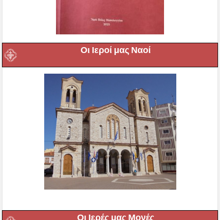
Οι Ιεροί μας Ναοί
Οι Ιερές μας Μονές