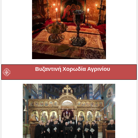
Βυζαντινή Χορωδία Αγρινίου