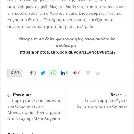
απαρνήθηκαν τις μεθοδίες του διαβόλου, που πίστεψαν με όλη
την καρδιά τους, ότι ο Χριστός είναι ο Σεσαρκωμένος Υιός και
Λόγος του Θεού, ο Σωτήρας και Λυτρωτής και έζησαν με
συνέπεια και εντιμότητα τη ζωή της Εκκλησίας.
Μπορείτε να δείτε φωτογραφίες στον ακόλουθο
σύνδεσμο
https://photos.app.goo.gl/VoXNzLyNcDyus5Si7
share
0
0
0
Previous :
Next :
Η Εορτή του Αγίου Ιωάννου
Η πανήγυρη του Αγίου
του Θεολόγου στο
Χριστοφόρου στο Αγρίνιο
Μοναστηράκι Βονίτσης και
στο Νεοχώρι Μεσολογγίου