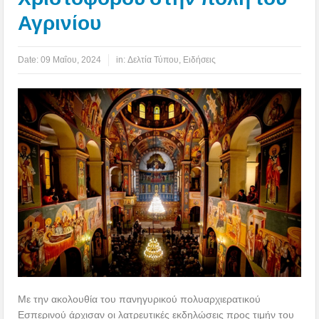
Αγρινίου
Date:
09 Μαΐου, 2024
in:
Δελτία Τύπου
,
Ειδήσεις
Με την ακολουθία του πανηγυρικού πολυαρχιερατικού
Εσπερινού άρχισαν οι λατρευτικές εκδηλώσεις προς τιμήν του