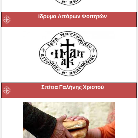
Ιδρυμα Απόρων Φοιτητών
Σπίτια Γαλήνης Χριστού