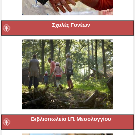
Σχολές Γονέων
Βιβλιοπωλείο Ι.Π. Μεσολογγίου