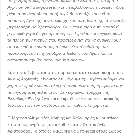
υπέρλαμπρο φως της Αναστάσεως του Χριστού, η πόλη του
Αγρινίου διπλά ευφραίνεται και υπερβαλλόντως αγάλλεται, διότι
μέσα στην αναστάσιμη αυτή περίοδο εορτάζει και τιμά τον
προστάτη Άγιό της, τον πολιούχο και πρεσβευτή της, τον ένδοξο
μεγαλομάρτυρα Χριστοφόρο. Και η πανήγυρη αυτή αποτελεί
μοναδικό γεγονός για την πόλη του Αγρινίου και συγκεντρώνει
τα πλήθη των πιστών, που προσέρχονται για να συμψάλλουν
από κοινού τον αναστάσιμο ύμνο “Χριστός Ανέστη”, να
προσκυνήσουν τα χαριτόβρυτα λείψανα του Αγίου και να
ασπαστούν την θαυματουργό του εικόνα»
.
Κατόπιν ο Σεβασμιώτατος παρουσίασε στο εκκλησίασμα τους
Αγίους Αρχιερείς, λέγοντας ότι
«έχουμε την μεγίστη ευλογία και
χαρά να τιμούν με την ευλογητή παρουσία τους την φετινή μας
πανήγυρη τρεις εκλεκτοί και διακεκριμένοι Ιεράρχες της
Ελλαδικής Εκκλησίας»
και αναφέρθηκε στους πνευματικούς
δεσμούς που τον συνδέουν με τον καθένα ξεχωριστά.
Ο Μητροπολίτης Νέας Κρήνης και Καλαμαριάς κ. Ιουστίνος,
κατά το κήρυγμά του, αναφέρθηκε στον βίο του Αγίου
Χριστοφόρου, ο οποίος αξιώθηκε να μεταφέρει στους ώμους