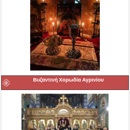
Βυζαντινή Χορωδία Αγρινίου