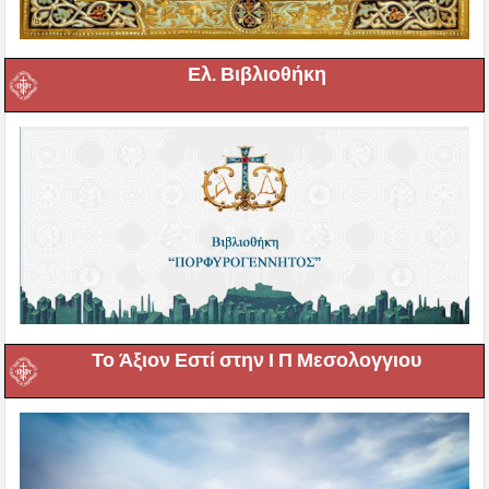
Ελ. Βιβλιοθήκη
Το Άξιον Εστί στην Ι Π Μεσολογγιου