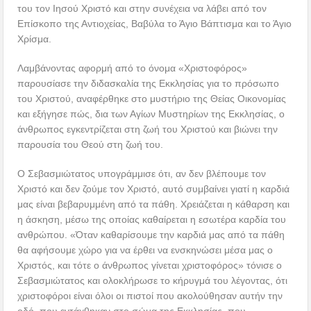
του τον Ιησού Χριστό και στην συνέχεια να λάβει από τον
Επίσκοπο της Αντιοχείας, Βαβύλα το Άγιο Βάπτισμα και το Άγιο
Χρίσμα.
Λαμβάνοντας αφορμή από το όνομα «Χριστοφόρος»
παρουσίασε την διδασκαλία της Εκκλησίας για το πρόσωπο
του Χριστού, αναφέρθηκε στο μυστήριο της Θείας Οικονομίας
και εξήγησε πώς, δια των Αγίων Μυστηρίων της Εκκλησίας, ο
άνθρωπος εγκεντρίζεται στη ζωή του Χριστού και βιώνει την
παρουσία του Θεού στη ζωή του.
Ο Σεβασμιώτατος υπογράμμισε ότι, αν δεν βλέπουμε τον
Χριστό και δεν ζούμε τον Χριστό, αυτό συμβαίνει γιατί η καρδιά
μας είναι βεβαρυμμένη από τα πάθη. Χρειάζεται η κάθαρση και
η άσκηση, μέσω της οποίας καθαίρεται η εσωτέρα καρδία του
ανθρώπου. «Όταν καθαρίσουμε την καρδιά μας από τα πάθη
θα αφήσουμε χώρο για να έρθει να ενσκηνώσει μέσα μας ο
Χριστός, και τότε ο άνθρωπος γίνεται χριστοφόρος» τόνισε ο
Σεβασμιώτατος και ολοκλήρωσε το κήρυγμά του λέγοντας, ότι
χριστοφόροι είναι όλοι οι πιστοί που ακολούθησαν αυτήν την
οδό, που εντάχθηκαν στο σώμα της Εκκλησίας, που