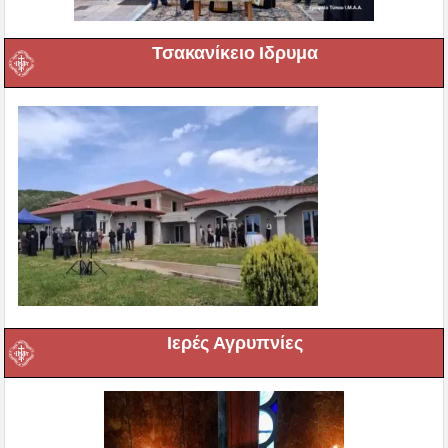
Τσακανίκειο Ιδρυμα
Ιερές Αγρυπνίες