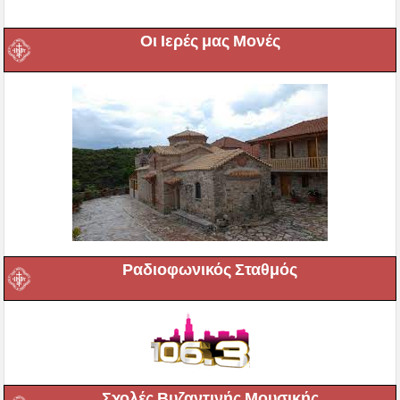
Οι Ιερές μας Μονές
Ραδιοφωνικός Σταθμός
Σχολές Βυζαντινής Μουσικής