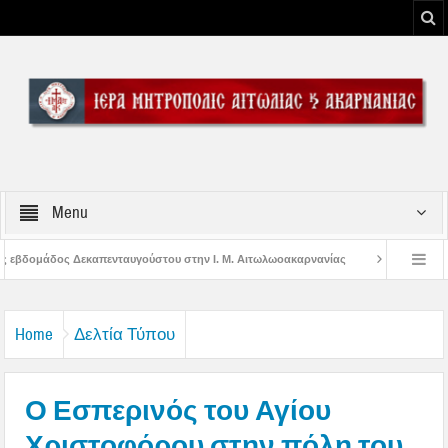
Menu
ύστου στην Ι. Μ. Αιτωλωοακαρνανίας
Μήνυμα Σεβασμιωτάτου Μητροπολίτου
 του Μεσολογγίου
Μήνυμα Σεβασμιωτάτου Μητροπολίτου Αιτωλίας και Ακαρν
Home
Δελτία Τύπου
Ο Εσπερινός του Αγίου
Χριστοφόρου στην πόλη του