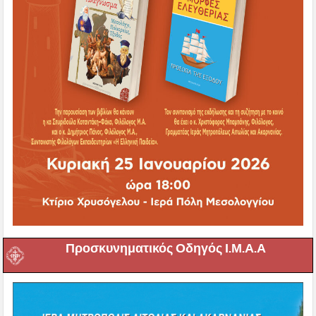
Προσκυνηματικός Οδηγός Ι.Μ.Α.Α