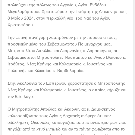
πολιούχου της πόλεως του Αγρινίου, Αγίου Ενδόξου
Μεγαλομάρτυρος Χριστοφόρου την Τετάρτη της Διακαινησίμου,
8 Μαΐου 2024, στον περικαλλή νέο Ιερό Ναό του Αγίου
Χριστοφόρου.
Την φετινή πανήγυρη λαμπρύνουν με την παρουσία τους,
προσκεκλημένοι του Σεβασμιωτάτου Ποιμενάρχου μας,
Μητροπολίτου Αιτωλίας και Ακαρνανίας κ. Δαμασκηνού, οι
Σεβασμιώτατοι Μητροπολίτες Ναυπάκτου και Αγίου Βλασίου κ.
Ιερόθεος, Νέας Κρήνης και Καλαμαριάς κ. Ιουστίνος και
Πολυανής και Κιλκισίου κ. Βαρθολομαίος.
Στην Ακολουθία του Εσπερινού χοροστάτησε ο Μητροπολίτης
Νέας Κρήνης και Καλαμαριάς κ. Ιουστίνος, ο οποίος κήρυξε και
τον θείο λόγο.
Ο Μητροπολίτης Αιτωλίας και Ακαρνανίας κ. Δαμασκηνός
καλωσορίζοντας τους Αγίους Αρχιερείς ανέφερε ότι
«αν
ολόκληρη η Οικουμένη καταυγάζεται από το ανέσπερο φως που
πηγάζει από το κενό μνημείο και αν τα πάντα φωτίζονται από το