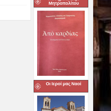
Μητροπολίτου
Οι Ιεροί μας Ναοί