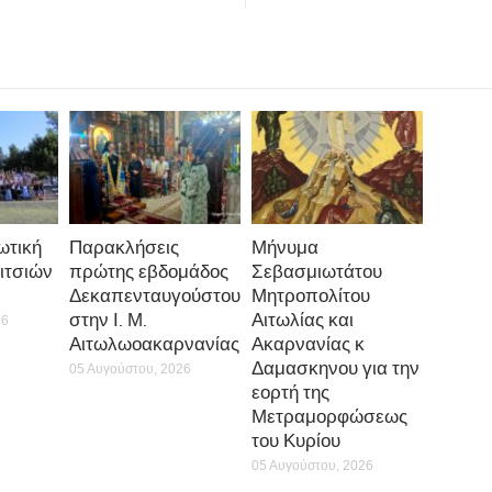
ωτική
Παρακλήσεις
Μήνυμα
ιτσιών
πρώτης εβδομάδος
Σεβασμιωτάτου
Δεκαπενταυγούστου
Μητροπολίτου
στην Ι. Μ.
Αιτωλίας και
26
Αιτωλωοακαρνανίας
Ακαρνανίας κ
Δαμασκηνου για την
05 Αυγούστου, 2026
εορτή της
Μετραμορφώσεως
του Κυρίου
05 Αυγούστου, 2026