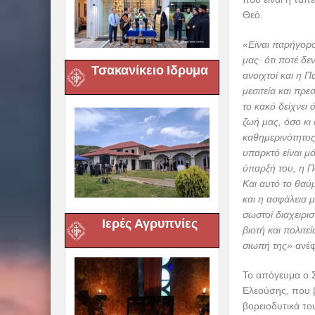
Θεό.
«Είναι παρήγορο
μας∙ ότι ποτέ δ
Τσακανίκειο Ιδρυμα
ανοιχτοί και η 
μεσιτεία και πρε
το κακό δείχνει
ζωή μας, όσο κι
καθημερινότητος
υπαρκτό είναι μ
ύπαρξή του, η Π
Και αυτό το θαύμ
και η ασφάλεια 
σωστοί διαχειρι
Ιερές Αγρυπνίες
βιοτή και πολιτε
σιωπή της»
ανέφ
Το απόγευμα ο 
Ελεούσης, που 
βορειοδυτικά το