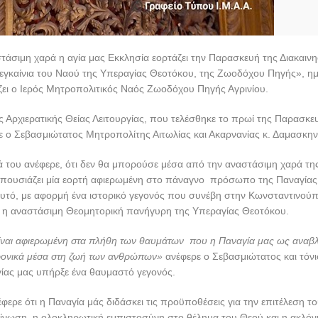
άσιμη χαρά η αγία μας Εκκλησία εορτάζει την Παρασκευή της Διακαιν
εγκαίνια του Ναού της Υπεραγίας Θεοτόκου, της Ζωοδόχου Πηγής», ημ
ζει ο Ιερός Μητροπολιτικός Ναός Ζωοδόχου Πηγής Αγρινίου.
 Αρχιερατικής Θείας Λειτουργίας, που τελέσθηκε το πρωί της Παρασκε
 ο Σεβασμιώτατος Μητροπολίτης Αιτωλίας και Ακαρνανίας κ. Δαμασκην
 του ανέφερε, ότι δεν θα μπορούσε μέσα από την αναστάσιμη χαρά της
πουσιάζει μία εορτή αφιερωμένη στο πάναγνο πρόσωπο της Παναγίας
 αυτό, με αφορμή ένα ιστορικό γεγονός που συνέβη στην Κωνσταντινούπ
ή η αναστάσιμη Θεομητορική πανήγυρη της Υπεραγίας Θεοτόκου.
είναι αφιερωμένη στα πλήθη των θαυμάτων που η Παναγία μας ως ανα
ρονικά μέσα στη ζωή των ανθρώπων»
ανέφερε ο Σεβασμιώτατος και τόνι
ίας μας υπήρξε ένα θαυμαστό γεγονός.
έφερε ότι η Παναγία μάς διδάσκει τις προϋποθέσεις για την επιτέλεση τ
είνωση, η ολοκληρωτική εμπιστοσύνη στο θέλημα του Θεού και η ακλόν