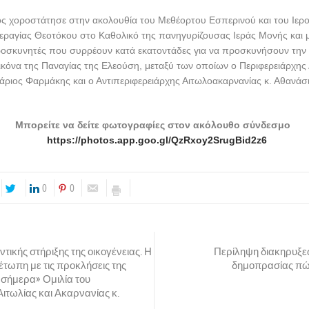
ς χοροστάτησε στην ακολουθία του Μεθέορτου Εσπερινού και του Ιερ
εραγίας Θεοτόκου στο Καθολικό της πανηγυρίζουσας Ιεράς Μονής και 
οσκυνητές που συρρέουν κατά εκατοντάδες για να προσκυνήσουν την Ι
κόνα της Παναγίας της Ελεούση, μεταξύ των οποίων ο Περιφερειάρχης 
άριος Φαρμάκης και ο Αντιπεριφερειάρχης Αιτωλοακαρνανίας κ. Αθανάσ
Μπορείτε να δείτε φωτογραφίες στον ακόλουθο σύνδεσμο
https://photos.app.goo.gl/QzRxoy2SrugBid2z6
0
0
τικής στήριξης της οικογένειας. Η
Περίληψη διακηρυξε
έτωπη με τις προκλήσεις της
δημοπρασίας πώ
υ σήμερα» Ομιλία του
ιτωλίας και Ακαρνανίας κ.