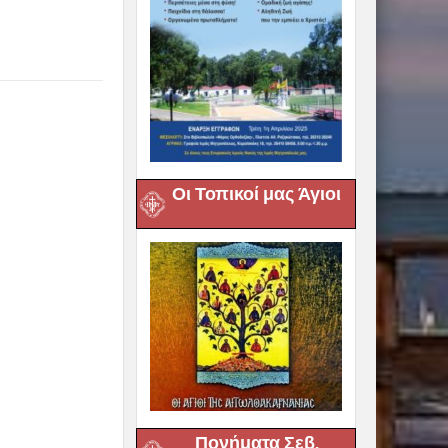
Οι Τοπικοί μας Άγιοι
Πονήματα Σεβ.