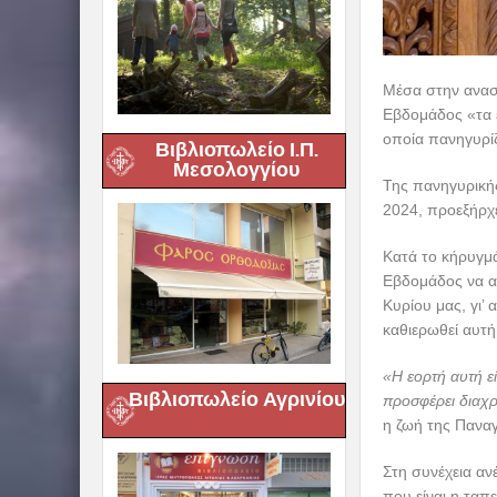
Μέσα στην αναστ
Εβδομάδος «τα 
οποία πανηγυρί
Βιβλιοπωλείο Ι.Π.
Μεσολογγίου
Της πανηγυρικής
2024, προεξήρχε
Κατά το κήρυγμά
Εβδομάδος να α
Κυρίου μας, γι’
καθιερωθεί αυτ
«Η εορτή αυτή 
Βιβλιοπωλείο Αγρινίου
προσφέρει διαχ
η ζωή της Παναγ
Στη συνέχεια αν
που είναι η ταπ