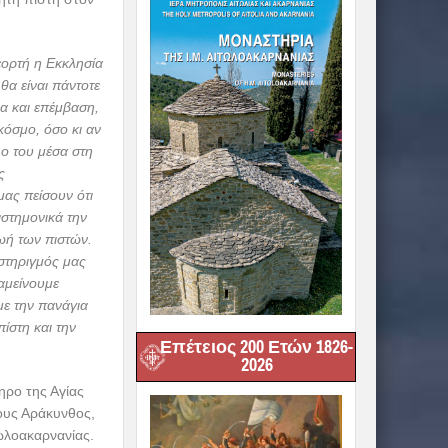
εορτή η Εκκλησία
θα είναι πάντοτε
α και επέμβαση,
κόσμο, όσο κι αν
λο του μέσα στη
ς
μας πείσουν ότι
ιστημονικά την
ωή των πιστών.
ιστηριγμός μας
αμείνουμε
με την πανάγια
πίστη και την
Επέτειος 200 Ετών 1826-
2026
ρο της Αγίας
ους Αράκυνθος,
ωλοακαρνανίας.