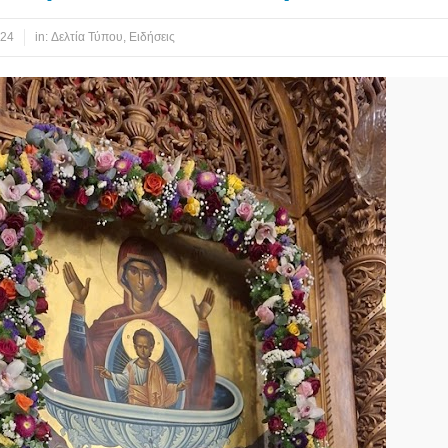
024
in:
Δελτία Τύπου
,
Ειδήσεις