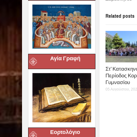
Related posts
Αγία Γραφή
Στ’ Κατασκην
Περίοδος Κορ
Γυμνασίου
05 Αυγούστου, 20
Εορτολόγιο