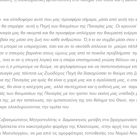
 και ελπιδοφόρο αυτό που μας προσφέρει σήμερα, μέσα από αυτή την 
εν θα στερέψει αυτή η Πηγή των θαυμάτων της Παναγίας μας. Οι κρουνοί 
Παναγία μας θα σκορπά και θα προσφέρει απλόχερα την θαυμαστή ενέργει
σβεία της μέσα στη ζωή του κάθε ανθρώπου. Ό,τι κι αν συμβεί μέσα στον 
 ότι μπορεί να υπερισχύσει, όσο και αν το σκοτάδι απλώνει το μαύρο πέπ
 αν ο σταυρός βαραίνει στους ώμους μας από τα ποικίλα προβλήματα τη
, όσο κι αν η στυγνή λογική και η στείρα επιστημονική γνώση θέλουν να 
όνο ό,τι μπορούμε να δούμε, να ψηλαφήσουμε και να πιστοποιήσουμε επ
αναγία μας πάντοτε ως Ζωοδόχος Πηγή θα διακηρύσσει το θαύμα στη ζ
α της Παναγίας για εμάς θα είναι η χαρά μας και η αγαλλίασή μας, ο επ
μας, θα είναι η καύχηση μας, αλλά ταυτόχρονα και η ευθύνη μας να παρ
στές των θαυμασίων της Παναγίας με τον τρόπο που εκείνη μας υπέδειξε 
ία της, με την ταπείνωση, την εμπιστοσύνη της στο θέλημα του Θεού, την 
ερε ολοκληρώνοντας την ομιλία του.
Σεβασμιώτατος Μητροπολίτης κ. Δαμασκηνός μετέβη στο βραχομονάστη
βρίσκεται στο κακοτράχαλο φαράγγι της Κλεισούρας, στην αρχή του όρ
υ Μεσολογγίου, σε μια από τις ομορφότερες τοποθεσίες του Νομού Αιτ