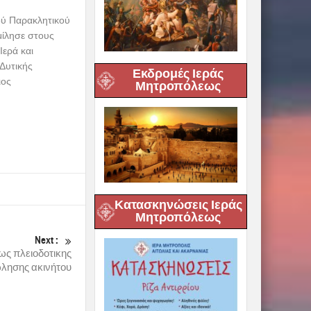
ού Παρακλητικού
μίλησε στους
ερά και
Δυτικής
Εκδρομές Ιεράς
ιος
Μητροπόλεως
Κατασκηνώσεις Ιεράς
Μητροπόλεως
Next :
ως πλειοδοτικης
λησης ακινήτου