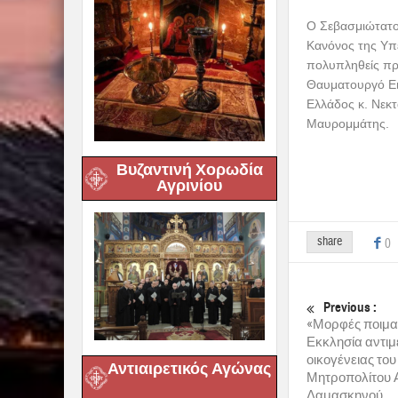
Ο Σεβασμιώτατο
Κανόνος της Υπ
πολυπληθείς πρ
Θαυματουργό Ει
Ελλάδος κ. Νεκτ
Μαυρομμάτης.
Βυζαντινή Χορωδία
Αγρινίου
share
0
Previous :
«Μορφές ποιμαν
Εκκλησία αντιμ
οικογένειας το
Αντιαιρετικός Αγώνας
Μητροπολίτου Α
Δαμασκηνού