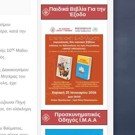
Παιδικά Βιβλία Για την
Έξοδο
ησίμου
έρα, κατά την
ης
υής 10
Μαΐου
ός.
 Διακαινησίμου
 Μητέρας του
ολη, έχει
βλύζουσα Πηγή
σε, ότι ολόκληρη
Προσκυνηματικός
Οδηγός Ι.Μ.Α.Α
ου θαύματος,
ητη πίστη στον