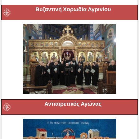
Βυζαντινή Χορωδία Αγρινίου
Αντιαιρετικός Αγώνας