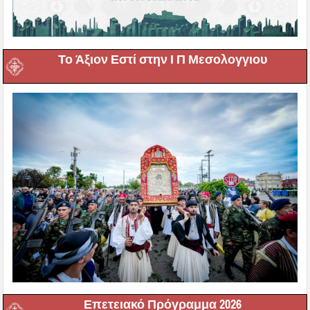
Το Άξιον Εστί στην Ι Π Μεσολογγιου
Επετειακό Πρόγραμμα 2026