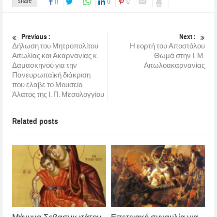
share
0
0
0
Previous :
Next :
Δήλωση του Μητροπολίτου
Η εορτή του Αποστόλου
Αιτωλίας και Ακαρνανίας κ.
Θωμά στην Ι. Μ.
Δαμασκηνού για την
Αιτωλοακαρνανίας
Πανευρωπαϊκή διάκριση
που έλαβε το Μουσείο
Άλατος της Ι. Π. Μεσολογγίου
Related posts