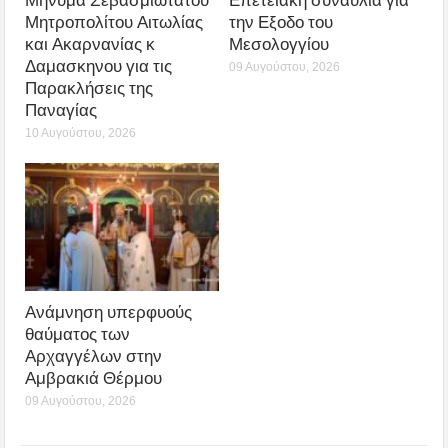
Μήνυμα Σεβασμιωτάτου
Επετειακή συναυλία για
Μητροπολίτου Αιτωλίας
την Εξοδο του
και Ακαρνανίας κ
Μεσολογγίου
Δαμασκηνου για τις
09 Αυγούστου, 2026
Παρακλήσεις της
Παναγίας
10 Αυγούστου, 2026
Ανάμνηση υπερφυούς
θαύματος των
Αρχαγγέλων στην
Αμβρακιά Θέρμου
09 Αυγούστου, 2026