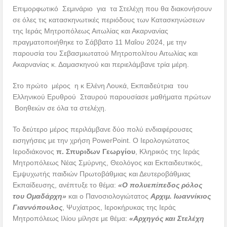
Επιμορφωτικό Σεμινάριο για τα Στελέχη που θα διακονήσουν
σε όλες τις κατασκηνωτικές περιόδους των Κατασκηνώσεων
της Ιεράς Μητροπόλεως Αιτωλίας και Ακαρνανίας
πραγματοποιήθηκε το Σάββατο 11 Μαΐου 2024, με την
παρουσία του Σεβασμιωτατού Μητροπολίτου Αιτωλίας και
Ακαρνανίας κ. Δαμασκηνού και περιελάμβανε τρία μέρη.
Στο πρώτο μέρος η κ Ελένη Λουκά, Εκπαιδεύτρια του
Ελληνικού Ερυθρού Σταυρού παρουσίασε μαθήματα πρώτων
Βοηθειών σε όλα τα στελέχη.
Το δεύτερο μέρος περιλάμβανε δύο πολύ ενδιαφέρουσες
εισηγήσεις με την χρήση PowerPoint. O Ιερολογιώτατος
Ιεροδιάκονος
π. Σπυριδων Γεωργίου
, Κληρικός της Ιεράς
Μητροπόλεως Νέας Σμύρνης, Θεολόγος και Εκπαιδευτικός,
Εμψυχωτής παιδιών Πρωτοβάθμιας και Δευτεροβάθμιας
Εκπαίδευσης, ανέπτυξε το θέμα:
«Ο πολυεπίπεδος ρόλος
του Ομαδάρχη»
και ο Πανοσιολογιώτατος
Αρχιμ. Ιωαννίκιος
Γιαννόπουλος
, Ψυχίατρος, Ιεροκήρυκας της Ιεράς
Μητροπόλεως Ιλίου μίλησε με θέμα:
«Αρχηγός και Στελέχη