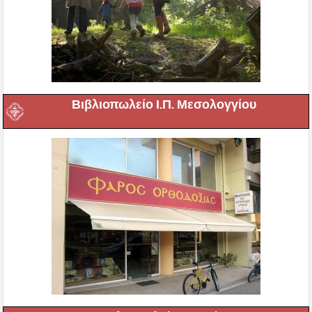
Βιβλιοπωλείο Ι.Π. Μεσολογγίου