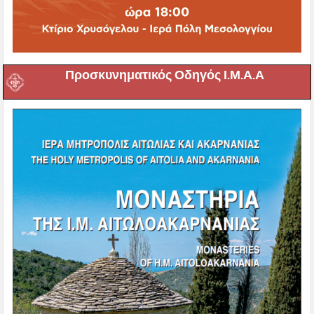
Προσκυνηματικός Οδηγός Ι.Μ.Α.Α