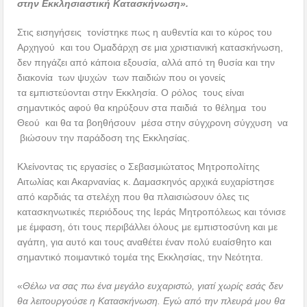
στην Εκκλησιαστική Κατασκήνωση».
Στις εισηγήσεις τονίστηκε πως η αυθεντία και το κύρος του
Αρχηγού και του Ομαδάρχη σε μια χριστιανική κατασκήνωση,
δεν πηγάζει από κάποια εξουσία, αλλά από τη θυσία και την
διακονία των ψυχών των παιδιών που οι γονείς
τα εμπιστεύονται στην Εκκλησία. Ο ρόλος τους είναι
σημαντικός αφού θα κηρύξουν στα παιδιά το θέλημα του
Θεού και θα τα βοηθήσουν μέσα στην σύγχρονη σύγχυση να
βιώσουν την παράδοση της Εκκλησίας.
Κλείνοντας τις εργασίες ο Σεβασμιώτατος Μητροπολίτης
Αιτωλίας και Ακαρνανίας κ. Δαμασκηνός αρχικά ευχαρίστησε
από καρδιάς τα στελέχη που θα πλαισιώσουν όλες τις
κατασκηνωτικές περιόδους της Ιεράς Μητροπόλεως και τόνισε
με έμφαση, ότι τους περιβάλλει όλους με εμπιστοσύνη και με
αγάπη, για αυτό και τους αναθέτει έναν πολύ ευαίσθητο και
σημαντικό ποιμαντικό τομέα της Εκκλησίας, την Νεότητα.
«
Θέλω να σας πω ένα μεγάλο ευχαριστώ, γιατί χωρίς εσάς δεν
θα λειτουργούσε η Κατασκήνωση. Εγώ από την πλευρά μου θα