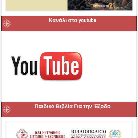
Kανάλι στο youtube
Παιδικά Βιβλία Για την Έξοδο