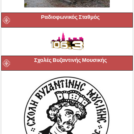
Ραδιοφωνικός Σταθμός
Σχολές Βυζαντινής Μουσικής