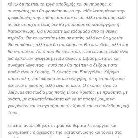
κάνω ότι πρέπει, τα έργα υποδομής και συντήρησης, οι
συνεργάτες μου θα φροντίσουν για την κάθε λεπτομέρεια στην
τροφοδοσία, στην καθαριότητα και σε ότι άλλο απαιτείται, αλλά
αν δεν υπήρχατε εσείς δεν θα μπορούσε να λειτουργήσει η
Κατασκήνωση. Θα θυσιάσετε μια εβδομάδα από τη θερινή
περίοδο. Θα κουραστείτε μέσα σε αυτήν, αλλά και θα χαρείτε.
Θα κοπιάσετε, αλλά και θα απολαύσετε. Θα κενωθείτε, αλλά και
θα εισπράξετε. Αυτό που θα κάνετε δεν είναι εργασία, αλλά είναι
μια διακονία»
ανέφερε μεταξύ άλλων ο Σεβασμιώτατος και
συνέχισε λέγοντας:
«αυτό που θα πρέπει να δείξουμε στα
παιδιά είναι ο Χριστός. Ο Χριστός του Ευαγγελίου. Χάρηκα
πάρα πολύ, γιατί άκουσα σε μια εισήγηση, ότι η κατασκήνωση
δεν είναι ο σκοπός, αλλά είναι το μέσο. Ο σκοπός είναι να
δείξουμε στα παιδιά μας ποιός είναι ο Χριστός, με πραότητα, με
αγάπη, με συγκαταβατικότητα και να τα προτρέψουμε να
γνωρίσουν και να αγαπήσουν τον Χριστό και να συνδεθούν μαζί
Του»
.
Έπειτα, αναφέρθηκε σε πρακτικά θέματα λειτουργίας και
καθημερινής διαχείρισης της Κατασκήνωσης και τόνισε στα