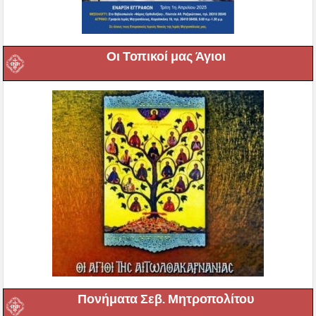
Οι Τοπικοί μας Άγιοι
Πονήματα Σεβ. Μητροπολίτου