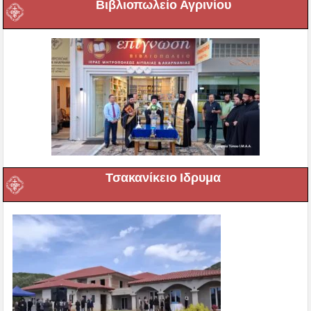
Βιβλιοπωλείο Αγρινίου
Τσακανίκειο Ιδρυμα