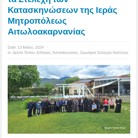
Κατασκηνώσεων της Ιεράς
Μητροπόλεως
Αιτωλοακαρνανίας
Date:
13 Μαΐου, 2024
in:
Δελτία Τύπου
,
Ειδήσεις
,
Κατασκηνώσεις
,
Σεμινάρια Στελεχών Νεότητας