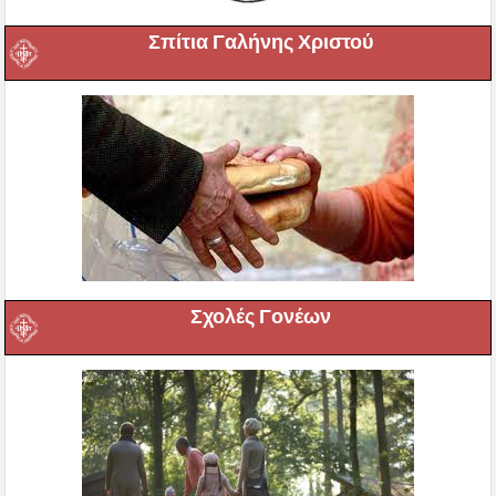
Σπίτια Γαλήνης Χριστού
Σχολές Γονέων