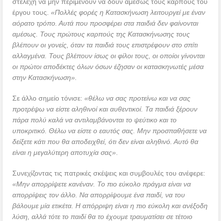
στελέχη να μην περιμένουν να δουν αμέσως τους καρπούς του
έργου τους.
«Πολλές φορές η Κατασκήνωση λειτουργεί με έναν
αόρατο τρόπο. Αυτά που προσφέρει στα παιδιά δεν φαίνονται
αμέσως. Τους πρώτους καρπούς της Κατασκήνωσης τους
βλέπουν οι γονείς, όταν τα παιδιά τους επιστρέφουν στο σπίτι
αλλαγμένα. Τους βλέπουν ίσως οι φίλοι τους, οι οποίοι γίνονται
οι πρώτοι αποδέκτες όλων όσων έζησαν οι κατασκηνωτές μέσα
στην Κατασκήνωση».
Σε άλλο σημείο τόνισε:
«θέλω να σας προτείνω και να σας
προτρέψω να είστε αληθινοί και αυθεντικοί. Τα παιδιά ξέρουν
πάρα πολύ καλά να αντιλαμβάνονται το ψεύτικο και το
υποκριτικό. Θέλω να είστε ο εαυτός σας. Μην προσπαθήσετε να
δείξετε κάτι που θα αποδειχθεί, ότι δεν είναι αληθινό. Αυτό θα
είναι η μεγαλύτερη αποτυχία σας»
.
Συνεχίζοντας τις πατρικές σκέψεις και συμβουλές του ανέφερε:
«Μην απορρίψετε κανέναν. Το πιο εύκολο πράγμα είναι να
απορρίψεις τον άλλο. Να απορρίψουμε ένα παιδί, να του
βάλουμε μία ετικέτα. Η απόρριψη είναι η πιο εύκολη και ανέξοδη
λύση, αλλά τότε το παιδί θα το έχουμε τραυματίσει σε τέτοιο