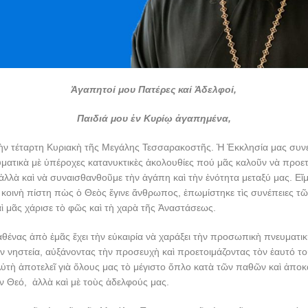
Ἀγαπητοί μου Πατέρες καί Ἀδελφοί,
Παιδιά μου ἐν Κυρίῳ ἀγαπημένα,
ὴν τέταρτη Κυριακὴ τῆς Μεγάλης Τεσσαρακοστῆς. Ἡ Ἐκκλησία μας συνεχ
ματικὰ μὲ ὑπέροχες κατανυκτικὲς ἀκολουθίες πού μᾶς καλοῦν νὰ προετ
ἀλλὰ καὶ νὰ συναισθανθοῦμε τὴν ἀγάπη καὶ τὴν ἑνότητα μεταξύ μας. Ε
ἡ κοινὴ πίστη πὼς ὁ Θεὸς ἔγινε ἄνθρωπος, ἐπωμίστηκε τὶς συνέπειες τ
 μᾶς χάρισε τὸ φῶς καὶ τὴ χαρὰ τῆς Ἀναστάσεως.
θένας ἀπὸ ἐμᾶς ἔχει τὴν εὐκαιρία νὰ χαράξει τὴν προσωπικὴ πνευματικ
 νηστεία, αὐξάνοντας τὴν προσευχὴ καὶ προετοιμάζοντας τὸν ἑαυτό τ
Αὐτὴ ἀποτελεῖ γιὰ ὅλους μας τὸ μέγιστο ὅπλο κατὰ τῶν παθῶν καὶ ἀποκ
ν Θεό, ἀλλὰ καὶ μὲ τοὺς ἀδελφούς μας.