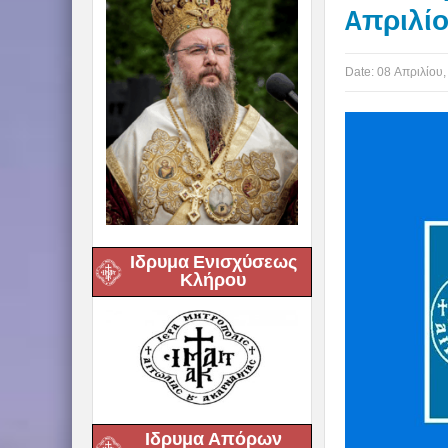
Aπριλίο
Date:
08 Απριλίου,
Ιδρυμα Ενισχύσεως
Κλήρου
Ιδρυμα Απόρων