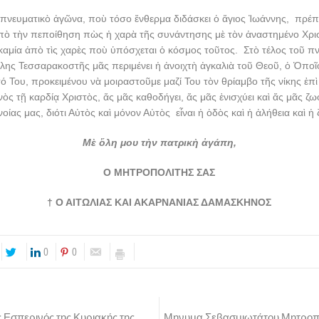
πνευματικὸ ἀγῶνα, ποὺ τόσο ἔνθερμα διδάσκει ὁ ἅγιος Ἰωάννης, πρέπ
ἀπὸ τὴν πεποίθηση πὼς ἡ χαρὰ τῆς συνάντησης μὲ τὸν ἀναστημένο Χρι
 καμία ἀπὸ τὶς χαρὲς ποὺ ὑπόσχεται ὁ κόσμος τοῦτος. Στὸ τέλος τοῦ π
λης Τεσσαρακοστῆς μᾶς περιμένει ἡ ἀνοιχτὴ ἀγκαλιὰ τοῦ Θεοῦ, ὁ Ὁπο
υτό Του, προκειμένου νὰ μοιραστοῦμε μαζί Του τὸν θρίαμβο τῆς νίκης ἐπ
νὸς τῇ καρδίᾳ Χριστὸς, ἄς μᾶς καθοδήγει, ἄς μᾶς ἐνισχύει καὶ ἄς μᾶς ζω
οίας μας, διότι Αὐτὸς καὶ μόνον Αὐτὸς εἶναι ἡ ὁδὸς καὶ ἡ ἀλήθεια καὶ ἡ
Μὲ ὅλη μου τὴν πατρικὴ ἀγάπη,
Ο ΜΗΤΡΟΠΟΛΙΤΗΣ ΣΑΣ
† Ο ΑΙΤΩΛΙΑΣ ΚΑΙ ΑΚΑΡΝΑΝΙΑΣ ΔΑΜΑΣΚΗΝΟΣ
0
0
 Εσπερινός της Κυριακής της
Μηνυμα Σεβασμιωτάτου Μητροπο