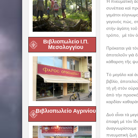
Ἡ πνευματικὴ ἄ
συνέπεια καὶ πρ
γεμάτοι εὐγνωμο
γεγονὸς πώς, σή
στὴν ἀγάπη τοῦ
τρόπο, μὲ τὸν ὁ
Βιβλιοπωλείο Ι.Π.
Μεσολογγίου
Πρόκειται γιὰ τ
ἀποτελοῦν γιὰ ὅ
κάθαρση τῆς ψυχ
Τὸ μεγάλο καὶ ἀ
βιβλίο, ἀποτελο
τὴ γῆ στὸν οὐρα
ἀπὸ τὴν προσκόλ
καρδίαν καθαρὰν
Βιβλιοπωλείο Αγρινίου
Δυὸ εἶναι τὰ με
ἐπαφὴ μὲ τὸν ἴδ
ἀναγνωρίσουμε 
πνευματικὴ ζωὴ 