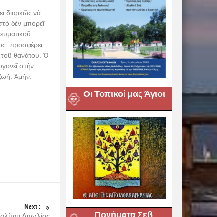
ει διαρκῶς νὰ
στὸ δὲν μπορεῖ
νευματικοῦ
ῖος προσφέρει
ὶ τοῦ θανάτου. Ὁ
ογονεῖ στὴν
 ζωή. Ἀμήν.
Οι Τοπικοί μας Άγιοι
Next :
Πονήματα Σεβ.
λίτου Αιτωλίας