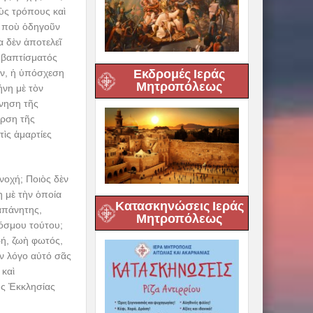
οὺς τρόπους καὶ
ν ποὺ ὁδηγοῦν
α δὲν ἀποτελεῖ
 βαπτίσματός
Εκδρομές Ιεράς
ον, ἡ ὑπόσχεση
Μητροπόλεως
ήνη μὲ τὸν
ννηση τῆς
αρση τῆς
τὶς ἁμαρτίες
ἐνοχή; Ποιὸς δὲν
η μὲ τὴν ὁποία
Κατασκηνώσεις Ιεράς
απάνητης,
Μητροπόλεως
κόσμου τούτου;
ζωή, ζωὴ φωτός,
τὸν λόγο αὐτό σᾶς
 καὶ
ῆς Ἐκκλησίας