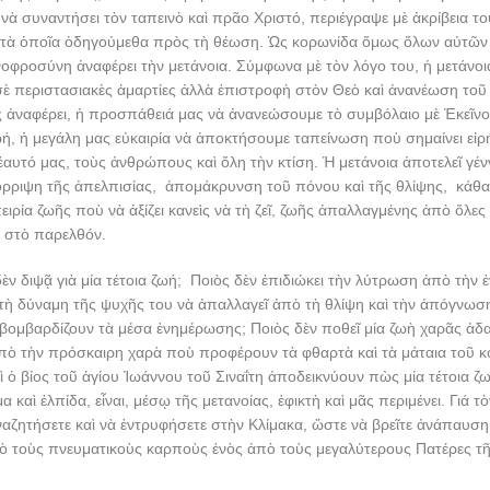
 νὰ συναντήσει τὸν ταπεινὸ καὶ πρᾶο Χριστό, περιέγραψε μὲ ἀκρίβεια τ
ὲ τὰ ὁποῖα ὁδηγούμεθα πρὸς τὴ θέωση. Ὡς κορωνίδα ὅμως ὅλων αὐτῶ
νοφροσύνη ἀναφέρει τὴν μετάνοια. Σύμφωνα μὲ τὸν λόγο του, ἡ μετάνοι
ὲ περιστασιακὲς ἁμαρτίες ἀλλὰ ἐπιστροφὴ στὸν Θεὸ καὶ ἀνανέωση τοῦ
ς ἀναφέρει, ἡ προσπάθειά μας νὰ ἀνανεώσουμε τὸ συμβόλαιο μὲ Ἐκεῖν
ή, ἡ μεγάλη μας εὐκαιρία νὰ ἀποκτήσουμε ταπείνωση ποὺ σημαίνει εἰρ
ἑαυτό μας, τοὺς ἀνθρώπους καὶ ὅλη τὴν κτίση. Ἡ μετάνοια ἀποτελεῖ γέ
όρριψη τῆς ἀπελπισίας, ἀπομάκρυνση τοῦ πόνου καὶ τῆς θλίψης, κάθ
ειρία ζωῆς ποὺ νὰ ἀξίζει κανεὶς νὰ τὴ ζεῖ, ζωῆς ἀπαλλαγμένης ἀπὸ ὅλες 
 στὸ παρελθόν.
δὲν διψᾷ γιὰ μία τέτοια ζωή; Ποιὸς δὲν ἐπιδιώκει τὴν λύτρωση ἀπὸ τὴν 
 τὴ δύναμη τῆς ψυχῆς του νὰ ἀπαλλαγεῖ ἀπὸ τὴ θλίψη καὶ τὴν ἀπόγνωσ
βομβαρδίζουν τὰ μέσα ἐνημέρωσης; Ποιὸς δὲν ποθεῖ μία ζωὴ χαρᾶς ἀδ
ἀπὸ τὴν πρόσκαιρη χαρὰ ποὺ προφέρουν τὰ φθαρτὰ καὶ τὰ μάταια τοῦ 
ὶ ὁ βίος τοῦ ἁγίου Ἰωάννου τοῦ Σιναΐτη ἀποδεικνύουν πὼς μία τέτοια 
 καὶ ἐλπίδα, εἶναι, μέσῳ τῆς μετανοίας, ἐφικτὴ καὶ μᾶς περιμένει. Γιά 
ζητήσετε καὶ νὰ ἐντρυφήσετε στὴν Κλίμακα, ὥστε νὰ βρεῖτε ἀνάπαυση
 τοὺς πνευματικοὺς καρποὺς ἑνὸς ἀπὸ τοὺς μεγαλύτερους Πατέρες τ