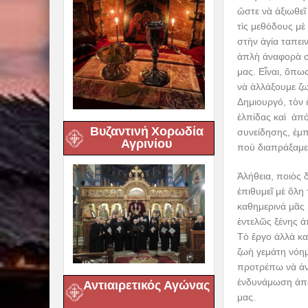
ὥστε νὰ ἀξιωθεῖ
τὶς μεθόδους μ
στὴν ἁγία ταπει
ἁπλὴ ἀναφορὰ σ
μας. Εἶναι, ὅπω
νὰ ἀλλάξουμε ζω
Δημιουργό, τὸν 
ἐλπίδας καὶ ἀπ
Βυζαντινή Χορωδία
συνείδησης, ἐμπ
Αγρινίου
ποὺ διαπράξαμε
Ἀλήθεια, ποιὸς 
ἐπιθυμεῖ μὲ ὅλη
καθημερινά μᾶς 
ἐντελῶς ξένης 
Τὸ ἔργο ἀλλὰ κα
ζωὴ γεμάτη νόημα
προτρέπω νὰ ἀνα
ἐνδυνάμωση ἀπὸ
Αντιαιρετικός Αγώνας
μας.