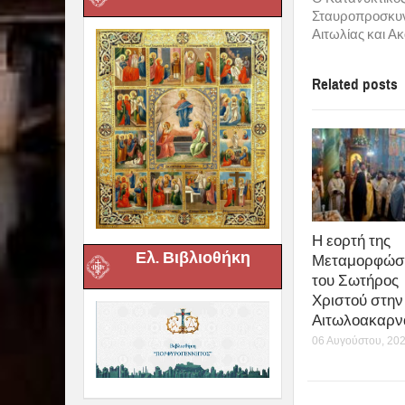
Σταυροπροσκυν
Αιτωλίας και Α
Related posts
Η εορτή της
Ελ. Βιβλιοθήκη
Μεταμορφώσ
του Σωτήρος
Χριστού στην 
Αιτωλοακαρν
06 Αυγούστου, 20