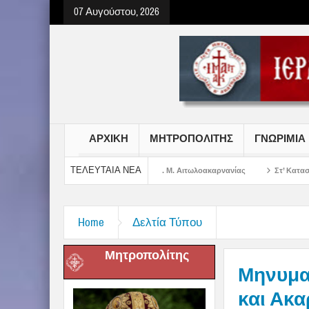
07 Αυγούστου, 2026
ΑΡΧΙΚΗ
ΜΗΤΡΟΠΟΛΙΤΗΣ
ΓΝΩΡΙΜΙΑ
ΤΕΛΕΥΤΑΙΑ ΝΕΑ
υ Σωτήρος Χριστού στην Ι. Μ. Αιτωλοακαρνανίας
Στ’ Κατασκηνωτική Περίοδ
Home
Δελτία Τύπου
Μητροπολίτης
Μηνυμα
και Ακα