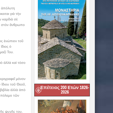
ν ἀπόλυτη
ειται γιὰ τὴν
ν καρδιὰ σὲ
ει στὸν ἄνθρωπο
νος ἐνώπιον τοῦ
ἴδιος ὁ
μαζί Του.
μὸ ἀλλὰ καὶ τόσο
εριγραφεῖ μόνον
 ἴδιου τοῦ Θεοῦ,
Επέτειος 200 Ετών 1826-
 βιβλία ἀλλὰ ἀπὸ
2026
ν πόλεμο τῶν
τῆς ψυχῆς του,