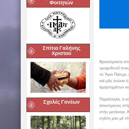
Φοιτητών
Σπίτια Γαλήνης
Χριστού
Βρισκόμαστε στ
τροφοδοτεῖ πνευ
τὸ Ἅγιο Πάσχα, 
καὶ μᾶς ἑνώνει 
ἁμαρτημάτων καὶ
Παράλληλα, ὁ κα
Σχολές Γονέων
ἀσκούμενος στὴν
στὴν μετάνοια. 
σχέση μας μὲ τὸ