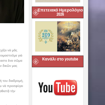
Επετειακό Ημερολόγιο
2026
ίζει νὰ μᾶς
οιμαστοῦμε γιὰ
Kανάλι στο youtube
ἴμαστε ἕνα σῶμα
ῶν δικῶν μας
ή του διαδρομή,
ου νὰ προσφύγει
αθιστᾷ τὴν