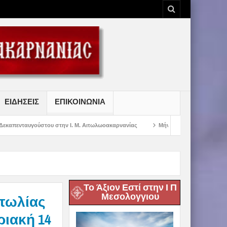
ΕΙΔΗΣΕΙΣ
ΕΠΙΚΟΙΝΩΝΙΑ
 στην Ι. Μ. Αιτωλωοακαρνανίας
Μήνυμα Σεβασμιωτάτου Μητροπολίτου Αιτω
Το Άξιον Εστί στην Ι Π
Μεσολογγιου
τωλίας
ριακή 14