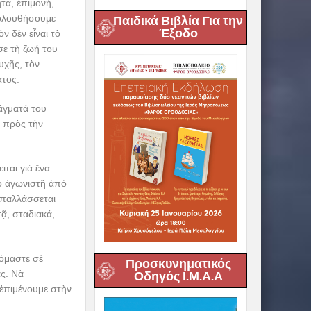
τα, ἐπιμονή,
κολουθήσουμε
Παιδικά Βιβλία Για την
Έξοδο
 δὲν εἶναι τὸ
σε τὴ ζωή του
υχῆς, τὸν
ατος.
δάγματά του
ς πρὸς τὴν
ιται γιὰ ἕνα
κὸ ἀγωνιστῆ ἀπὸ
 ἀπαλλάσσεται
ᾷ, σταδιακά,
κόμαστε σὲ
Προσκυνηματικός
ας. Νὰ
Οδηγός Ι.Μ.Α.Α
ἐπιμένουμε στὴν