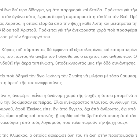
ὶ ἕνα δεύτερο δίδαγμα, γεμάτο παρηγοριὰ καὶ ἐλπίδα. Πρόκειται γιὰ τὴ
 στὸν ἀγῶνα αὐτό, ἔχουμε διαρκῆ συμπαραστάτη τὸν ἴδιο τὸν Θεό. Πρόκ
ίας Χάριτος, ἡ ὁποία ἐξορίζει ἀπὸ τὴν ψυχὴ κάθε λύπη καὶ μετατρέπει τὴ
ῦ ἴδιου τοῦ Χριστοῦ. Πρόκειται γιὰ τὴν ἀνέκφραστη χαρὰ ποὺ προσφέρ
ωση μὲ τὸν Δημιουργό του.
 ὁ Κύριος τοῦ σύμπαντος θὰ ἐμφανιστεῖ ἐξευτελισμένος καὶ καταματωμέ
ὺς τοῦ παντὸς θὰ ἀνέβει τὸν Γολγοθὰ ὡς ὁ ἔσχατος τῶν ἀνθρώπων. Ὁ 
νδυθεῖ τὴν ἄκρα ταπείνωση, ὑποδεικνύοντάς μας τὴν ὁδὸ συνάντησης 
ἰτία ποὺ ὁδηγεῖ τὸν ἅγιο Ἰωάννη τὸν Σιναΐτη νὰ μιλήσει μὲ τόσο θαυμασ
ιστη ἀρετὴ τῆς ταπεινοφροσύνης.
νη», ἀναφέρει, «εἶναι ἡ ἀνώνυμη χαρὰ τῆς ψυχῆς ἡ ὁποία μπορεῖ νὰ π
ὺ τὴν δοκίμασαν ἐκ πείρας. Εἶναι ἀνέκφραστος πλοῦτος, συνώνυμη τοῦ
υργοῦ, ἀφοῦ Ἐκεῖνος εἶπε, ὄχι ἀπὸ ἄγγελο, ὄχι ἀπὸ ἄνθρωπο, ὄχι ἀπὸ
ς εἶμαι πρᾶος καὶ ταπεινὸς τῇ καρδίᾳ καὶ θὰ βρεῖτε ἀνάπαυση ἀπὸ τὸ
ἀνακούφιση ἀπὸ τοὺς λογισμοὺς ποὺ ταλαιπωροῦν τὴν ψυχή σας».
 τῆς Κλίμακος, ὁ ὁποῖος ἀφιέρωσε ὅλη του τὴ ζωὴ στὴν προετοιμασία 