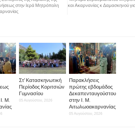
ήσεως στην Ιερά Μητρόπολη
και Ακαρνανίας κ Δαμασκηνού για
καρνανίας
Στ’ Κατασκηνωτική
Παρακλήσεις
εως
Περίοδος Κοριτσιών
πρώτης εβδομάδος
Γυμνασίου
Δεκαπενταυγούστου
Ι. Μ.
στην Ι. Μ.
05 Αυγούστου, 2026
ανίας
Αιτωλωοακαρνανίας
26
05 Αυγούστου, 2026