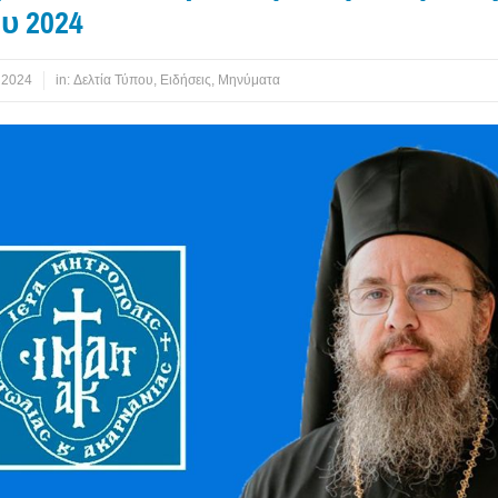
υ 2024
 2024
in:
Δελτία Τύπου
,
Ειδήσεις
,
Μηνύματα