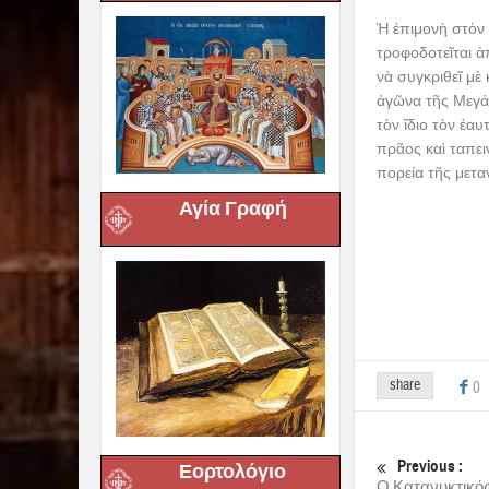
Ἡ ἐπιμονὴ στὸν 
τροφοδοτεῖται 
νὰ συγκριθεῖ μὲ
ἀγῶνα τῆς Μεγά
τὸν ἴδιο τὸν ἑα
πρᾶος καὶ ταπει
πορεία τῆς μεταν
Αγία Γραφή
share
0
Previous :
Εορτολόγιο
Ο Κατανυκτικός