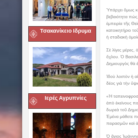
Ὑπάρχει ὅμως κα
βεβαιότητα πώς,
ἐμπειρία τῆς Θε
Τσακανίκειο Ιδρυμα
κατοικητήριο το
ἡ σταδιακὴ ὁμοί
Σὲ λίγες μέρες,
ὄχλου. Ὁ Βασιλε
Δημιουργὸς θὰ ἐ
Ἰδοὺ λοιπὸν ἡ α
δέος γιὰ τὴν ὕψ
«Ἡ ταπεινοφροσύ
Ιερές Αγρυπνίες
ἀπὸ ἐκείνους πο
δωρεὰ τοῦ Δημιο
Ἐμένα μάθετε πὼ
πειρασμῶν καὶ 
Ὁ ἅγιος Ἰωάννης