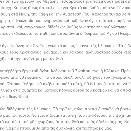
σκηση τῶν ἡμερῶν τῆς Μεγάλης Τεσσαρακοστῆς ἀπαιτεῖ συστηματικότη
οσοχή. Κυρίως ὅμως ἀπαιτεῖ δίψα γιὰ Χριστὸ καὶ βαθὺ πόθο νὰ Τὸν ἀ
σύνη στὰ Πάθη, τὴν Ταφὴ καὶ τὴν Ἀνάστασή Του. Καθόλου τυχαῖο λοιπὸν
μερα, ἡ Ἐκκλησία μας μνημονεύει καὶ τιμᾷ ἕναν ἅγιο, ὁ ὁποῖος ἀφιέρω
 Χριστοῦ καί, συγχρόνως, δίδαξε ὡς βαθὺς γνώστης τῆς ἀνθρώπινης ψ
ποῖον ἐκδιώκονται τὰ πάθη καὶ ἀποκτῶνται οἱ δωρεὲς τοῦ Ἁγίου Πνεύμ
ὸν ἅγιο Ἰωάννη τὸν Σιναΐτη, γνωστὸ καὶ ὡς Ἰωάννη τῆς Κλίμακος. Τὰ δι
λους τούς Χριστιανούς, μοναχοὺς καὶ λαϊκούς, ἀλάνθαστους ὁδοδεῖκτε
ῆς καὶ τὴν συνάντηση μὲ τὸν Θεό.
νυπέρβλητο ἔργο τοῦ ἁγίου Ἰωάννου τοῦ Σιναΐτου εἶναι ἡ Κλίμακα. Πρόκε
ύμενο ἀπὸ 30 κεφάλαια, τὰ ὁποῖα, σκαλὶ σκαλί, ὁδηγοῦν τὸν πνευματι
νό. Ὅποιος θελήσει νὰ ἀνέβει τὴ σκάλα αὐτή, θὰ δεῖ τὸν ἑαυτό του νὰ
ληση στὶς φθαρτὲς καὶ μάταιες ἡδονὲς αὐτοῦ τοῦ κόσμου καὶ νὰ ἀποκτ
 καὶ θέαν Θεοῦ.
γάλα διδάγματα τῆς Κλίμακος: Τὸ πρῶτο, πώς πρέπει διαρκῶς νὰ βρισ
ιο μας τὸν ἑαυτό. Νὰ ἐντοπίζουμε τὰ πάθη ποὺ παγιδεύουν τὴν ψυχή μ
τὰ ἐμπόδια πού μᾶς χωρίζουν ἀπὸ τὸν Θεὸ καὶ τοὺς ἀδελφούς μας. Νὰ 
καὶ νὰ μὴν πτοούμεθα ἀπὸ τὶς δυσκολίες καὶ τὶς πτώσεις μας.