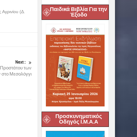
Παιδικά Βιβλία Για την
 Αγρινίου (Δ.
Έξοδο
Next :
 Προστάτου των
 στο Μεσολόγγι
Προσκυνηματικός
Οδηγός Ι.Μ.Α.Α