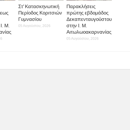
Στ’ Κατασκηνωτική
Παρακλήσεις
εως
Περίοδος Κοριτσιών
πρώτης εβδομάδος
Γυμνασίου
Δεκαπενταυγούστου
Ι. Μ.
στην Ι. Μ.
05 Αυγούστου, 2026
ανίας
Αιτωλωοακαρνανίας
26
05 Αυγούστου, 2026