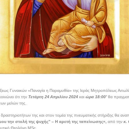
ίξεως Γυναικών «Παναγία η Παραμυθία» της Ιεράς Μητροπόλεως Αιτωλί
οινώνει ότι την
Τετάρτη 24 Απριλίου 2024
και
ώρα 18:00’
θα πραγματ
των μελών της.
 δραστηριοτήτων της και στον τομέα της πνευματικής στήριξης θα αναπ
ου την στολή της ψυχής” – Η αρετή της ταπείνωσης»,
από την
κ.
ευτικό Θεολόγο MSc.