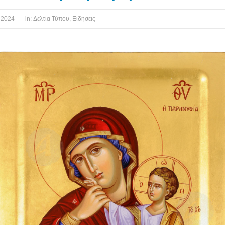
 2024
in:
Δελτία Τύπου
,
Ειδήσεις