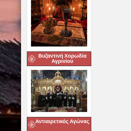
Βυζαντινή Χορωδία
Αγρινίου
Αντιαιρετικός Αγώνας