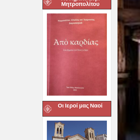
Μητροπολίτου
Οι Ιεροί μας Ναοί