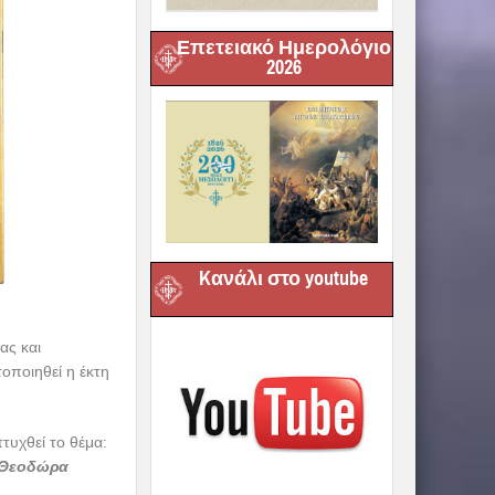
Επετειακό Ημερολόγιο
2026
Kανάλι στο youtube
ας και
οποιηθεί η έκτη
τυχθεί το θέμα:
 Θεοδώρα