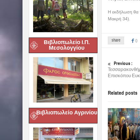
Η εκδήλωση θα π
Μακρή 34).
share
0
Βιβλιοπωλείο Ι.Π.
Μεσολογγίου
Previous :
Τεσσαρακονθήμ
Επισκόπου Ευκ
Related posts
Βιβλιοπωλείο Αγρινίου