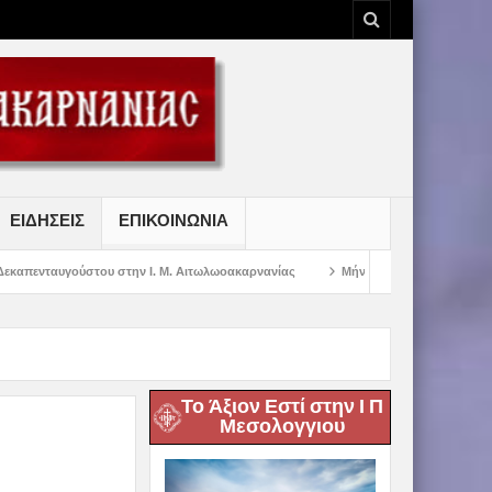
ΕΙΔΗΣΕΙΣ
ΕΠΙΚΟΙΝΩΝΙΑ
την Ι. Μ. Αιτωλωοακαρνανίας
Μήνυμα Σεβασμιωτάτου Μητροπολίτου Αιτωλία
Το Άξιον Εστί στην Ι Π
Μεσολογγιου