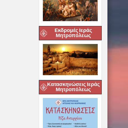
Εκδρομές Ιεράς
Μητροπόλεως
Κατασκηνώσεις Ιεράς
Μητροπόλεως