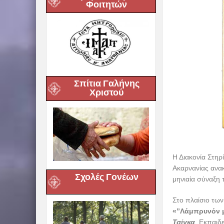
Φοιτητών
Σπίτια Γαλήνης
Χριστού
Η Διακονία Στηρ
Ακαρνανίας ανακ
Σχολές Γονέων
μηνιαία σύναξη 
Στο πλαίσιο των
«”Λάμπρυνόν μ
Τσίγκα
, Εκπαιδ