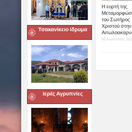
Η εορτή της
Μεταμορφώσ
του Σωτήρος
Χριστού στην 
Τσακανίκειο Ιδρυμα
Αιτωλοακαρν
06 Αυγούστου, 20
Ιερές Αγρυπνίες