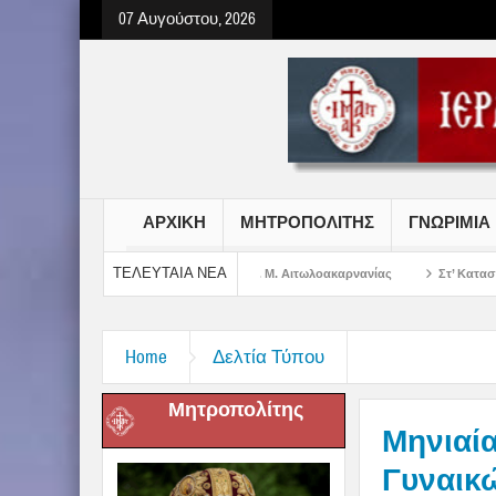
07 Αυγούστου, 2026
ΑΡΧΙΚΗ
ΜΗΤΡΟΠΟΛΙΤΗΣ
ΓΝΩΡΙΜΙΑ
ΤΕΛΕΥΤΑΙΑ ΝΕΑ
ωτήρος Χριστού στην Ι. Μ. Αιτωλοακαρνανίας
Στ’ Κατασκηνωτική Περίοδος 
Home
Δελτία Τύπου
Μητροπολίτης
Μηνιαία
Γυναικ