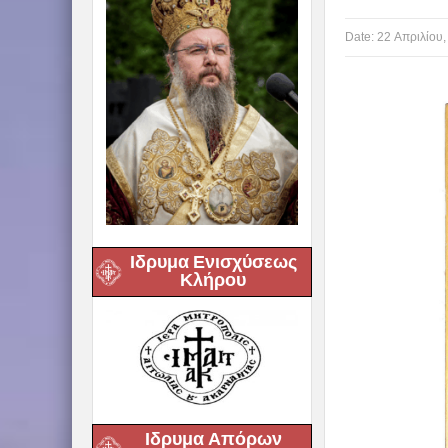
Date:
22 Απριλίου,
Ιδρυμα Ενισχύσεως
Κλήρου
Ιδρυμα Απόρων