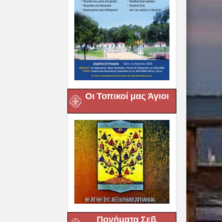
Οι Τοπικοί μας Άγιοι
Πονήματα Σεβ.