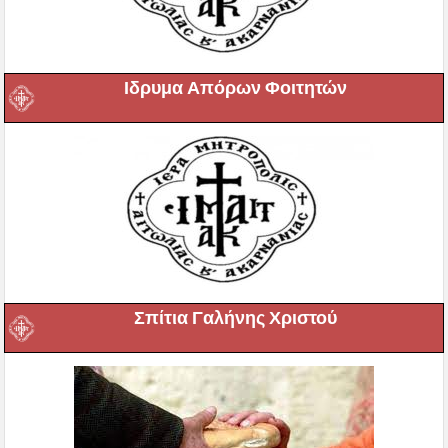
Ιδρυμα Απόρων Φοιτητών
Σπίτια Γαλήνης Χριστού