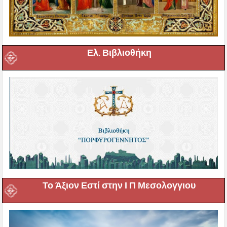
Ελ. Βιβλιοθήκη
Το Άξιον Εστί στην Ι Π Μεσολογγιου