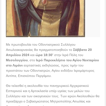
Με πρωτοβουλία του Οδοντιατρικού Συλλόγου
Αιτωλοακαρνανίας θα πραγματοποιηθούν το
Σάββατο 20
Απριλίου 2024
και
ώρα 18:30’
στην Ιερά Πόλη του
Μεσολογγίου
, στο
Ιερό Παρεκκλήσιο του Αγίου Νεκταρίου
στο Λιμάνι
εορταστικές εκδηλώσεις, προς τιμήν του
προστάτου των Οδοντιατρών, Αγίου ενδόξου Ιερομάρτυρος
Αντίπα, Επισκόπου Περγάμου.
Θα τελεσθεί η ακολουθία του πανηγυρικού Αρχιερατικού
Εσπερινού και η Αρτοκλασία υπέρ υγείας των μελών του
Συλλόγου και των οικογενειών τους. Των ιερών Ακολουθιών θα
προεξάρχει ο Σεβασμιώτατος Μητροπολίτης Αιτωλίας και