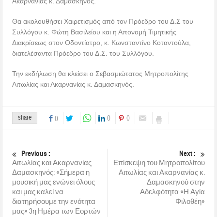
Ακαρνανίας κ. Δαμασκηνός.
Θα ακολουθήσει Χαιρετισμός από τον Πρόεδρο του Δ.Σ του
Συλλόγου κ. Φώτη Βασιλείου και η Απονομή Τιμητικής
Διακρίσεως στον Οδοντίατρο, κ. Κωνσταντίνο Κοταντούλα,
διατελέσαντα Πρόεδρο του Δ.Σ. του Συλλόγου.
Την εκδήλωση θα κλείσει ο Σεβασμιώτατος Μητροπολίτης
Αιτωλίας και Ακαρνανίας κ. Δαμασκηνός.
share
0
0
0
Previous :
Next :
Αιτωλίας και Ακαρνανίας
Επίσκεψη του Μητροπολίτου
Δαμασκηνός: «Σήμερα η
Αιτωλίας και Ακαρνανίας κ.
μουσική μας ενώνει όλους
Δαμασκηνού στην
και μας καλεί να
Αδελφότητα «Η Αγία
διατηρήσουμε την ενότητα
Φιλοθέη»
μας» 3η Ημέρα των Εορτών