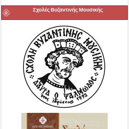
Σχολές Βυζαντινής Μουσικής