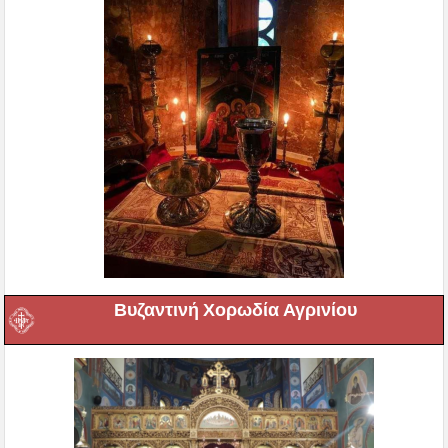
Βυζαντινή Χορωδία Αγρινίου