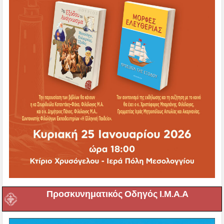
Προσκυνηματικός Οδηγός Ι.Μ.Α.Α