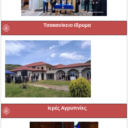
Τσακανίκειο Ιδρυμα
Ιερές Αγρυπνίες