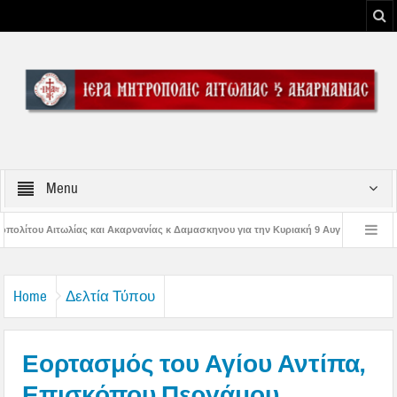
Menu
ίας κ Δαμασκηνου για την Κυριακή 9 Αυγούστου 2026
Η εορτή της Μεταμορ
Παναγίας
Δέηση υπέρ των πυροσβεστών και των πυροπλήκτων στην Ι. Μ. Αι
Home
Δελτία Τύπου
Εορτασμός του Αγίου Αντίπα,
Επισκόπου Περγάμου