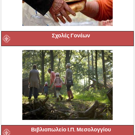
Σχολές Γονέων
Βιβλιοπωλείο Ι.Π. Μεσολογγίου