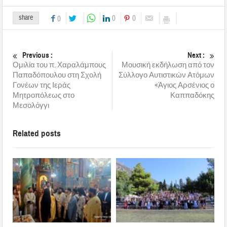
share
0
0
0
Previous :
Next :
Ομιλία του π. Χαραλάμπους
Μουσική εκδήλωση από τον
Παπαδόπουλου στη Σχολή
Σύλλογο Αυτιστικών Ατόμων
Γονέων της Ιεράς
«Άγιος Αρσένιος ο
Μητροπόλεως στο
Καππαδόκης
Μεσολόγγι
Related posts