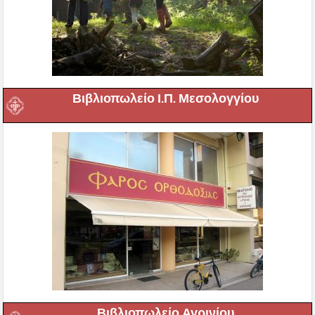
Βιβλιοπωλείο Ι.Π. Μεσολογγίου
Βιβλιοπωλείο Αγρινίου