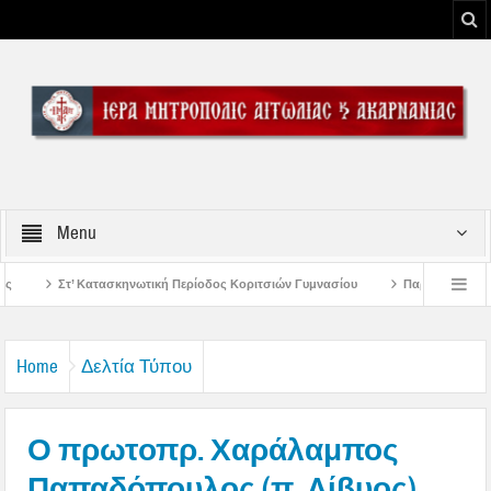
Menu
 Περίοδος Κοριτσιών Γυμνασίου
Παρακλήσεις πρώτης εβδομάδος Δεκαπενταυ
ου Μεσολογγίου
Μήνυμα Σεβασμιωτάτου Μητροπολίτου Αιτωλίας και Ακαρνανί
Home
Δελτία Τύπου
Ο πρωτοπρ. Χαράλαμπος
Παπαδόπουλος (π. Λίβυος)