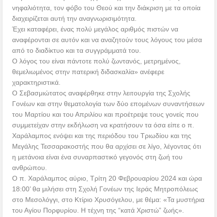
νηφαλιότητα, τον φόβο του Θεού και την διάκριση με τα οποία
διαχειρίζεται αυτή την αναγνωρισιμότητα.
Έχει καταφέρει, ένας πολύ μεγάλος αριθμός πιστών να
αναφέρονται σε αυτόν και να αναζητούν τους λόγους του μέσα
από το διαδίκτυο και τα συγγράμματά του.
Ο λόγος του είναι πάντοτε πολύ ζωντανός, μετρημένος,
θεμελιωμένος στην πατερική διδασκαλία» ανέφερε
χαρακτηριστικά.
Ο Σεβασμιώτατος αναφέρθηκε στην λειτουργία της Σχολής
Γονέων και στην θεματολογία των δύο επομένων συναντήσεων
του Μαρτίου και του Απριλίου και προέτρεψε τους γονείς που
συμμετείχαν στην εκδήλωση να κρατήσουν τα όσα είπε ο π.
Χαράλαμπος ενόψει και της περιόδου του Τριωδίου και της
Μεγάλης Τεσσαρακοστής που θα αρχίσει σε λίγο, λέγοντας ότι
η μετάνοια είναι ένα συναρπαστικό γεγονός στη ζωή του
ανθρώπου.
Ο π. Χαράλαμπος αύριο, Τρίτη 20 Φεβρουαρίου 2024 και ώρα
18:00’ θα μιλήσει στη Σχολή Γονέων της Ιεράς Μητροπόλεως
στο Μεσολόγγι, στο Κτίριο Χρυσόγελου, με θέμα: «Τα μυστήρια
του Αγίου Πορφυρίου. Η τέχνη της “κατά Χριστώ” ζωής».