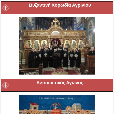
Βυζαντινή Χορωδία Αγρινίου
Αντιαιρετικός Αγώνας