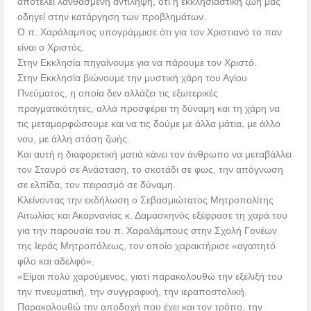
αποτελεί λανθασμένη αντίληψη, ότι η εκκλησιαστική ζωή μας
οδηγεί στην κατάργηση των προβλημάτων.
Ο π. Χαράλαμπος υπογράμμισε ότι για τον Χριστιανό το παν
είναι ο Χριστός.
Στην Εκκλησία πηγαίνουμε για να πάρουμε τον Χριστό.
Στην Εκκλησία βιώνουμε την μυστική χάρη του Αγίου
Πνεύματος, η οποία δεν αλλάζει τις εξωτερικές
πραγματικότητες, αλλά προσφέρει τη δύναμη και τη χάρη να
τις μεταμορφώσουμε και να τις δούμε με άλλα μάτια, με άλλο
νου, με άλλη στάση ζωής.
Και αυτή η διαφορετική ματιά κάνει τον άνθρωπο να μεταβάλλει
τον Σταυρό σε Ανάσταση, το σκοτάδι σε φως, την απόγνωση
σε ελπίδα, τον πειρασμό σε δύναμη.
Κλείνοντας την εκδήλωση ο Σεβασμιώτατος Μητροπολίτης
Αιτωλίας και Ακαρνανίας κ. Δαμασκηνός εξέφρασε τη χαρά του
για την παρουσία του π. Χαραλάμπους στην Σχολή Γονέων
της Ιεράς Μητροπόλεως, τον οποίο χαρακτήρισε «αγαπητό
φίλο και αδελφό».
«Είμαι πολύ χαρούμενος, γιατί παρακολουθώ την εξέλιξή του
την πνευματική, την συγγραφική, την ιεραποστολική.
Παρακολουθώ την αποδοχή που έχει και τον τρόπο, την