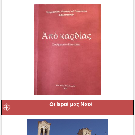
Οι Ιεροί μας Ναοί