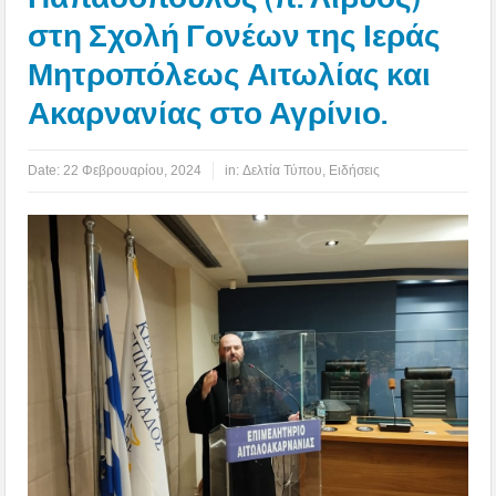
στη Σχολή Γονέων της Ιεράς
Μητροπόλεως Αιτωλίας και
Ακαρνανίας στο Αγρίνιο.
Date:
22 Φεβρουαρίου, 2024
in:
Δελτία Τύπου
,
Ειδήσεις