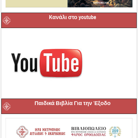
Kανάλι στο youtube
Παιδικά Βιβλία Για την Έξοδο