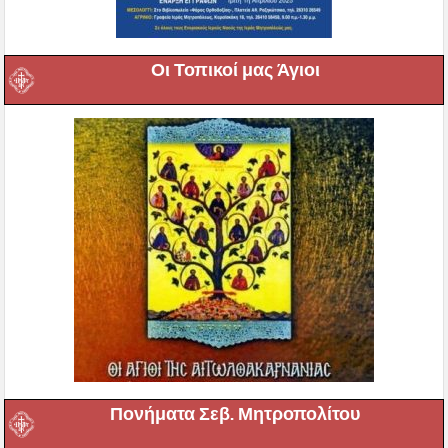
Οι Τοπικοί μας Άγιοι
Πονήματα Σεβ. Μητροπολίτου