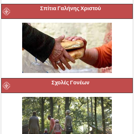
Σπίτια Γαλήνης Χριστού
Σχολές Γονέων