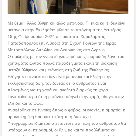
Με θέμα «Άλλο θλίψη και άλλο μετάνοια. Τί είναι και τί δεν είναι
μετάνοια στην Εκκλησία» μίλησε το απόγευμα της Δευτέρας
19ης Φεβρουαρίου 2024 ο Πρωτοπρ. Χαράλαμπος
Παπαδόπουλος (π. Λίβυος) στη Σχολή Γονέων της Ιεράς
Μητροπόλεως Αιτωλίας και Ακαρνανίας στο Αγρίνιο.
Ο ομιλητής με τον γνωστό γλαφυρό και χειμαρρώδη λόγο του,
χρησιμοποιώντας πολλά παραδείγματα έκανε τη διάκριση
μεταξύ θλίψεως και μετάνοιας στη ζωή της Εκκλησίας.
Εξήγησε τί είναι και τί δεν είναι μετάνοια και θλίψη στην
εκκλησιαστική ζωή, τονίζοντας ότι ο άνθρωπος είναι
πλασμένος για τη χαρά και αναζητά διαρκώς τη χαρά.
Τόνισε ιδιαίτερα ότι η μετάνοια οδηγεί στην χαρά, οδηγεί στην
ελπίδα και το φως.
Αναφέρθηκε σε έννοιες όπως ο φόβος, οι ενοχές, η αμαρτία, η
αρρωστημένη θρησκευτικότητα, η δυστυχία.
Υπογράμμισε ιδιαίτερα ότι πάντοτε στη ζωή του ανθρώπου θα
υπάρχουν οι πειρασμοί, οι θλίψεις και τα προβλήματα και