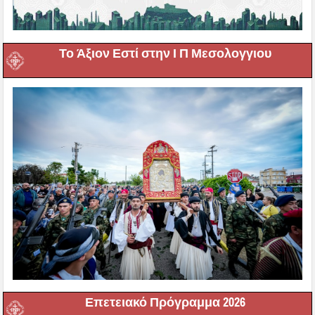
Το Άξιον Εστί στην Ι Π Μεσολογγιου
Επετειακό Πρόγραμμα 2026