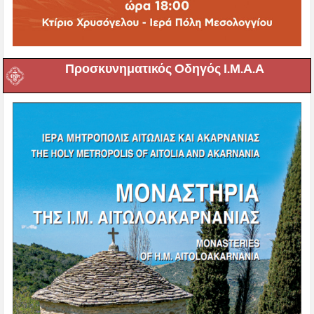
Προσκυνηματικός Οδηγός Ι.Μ.Α.Α