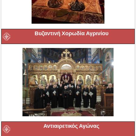
Βυζαντινή Χορωδία Αγρινίου
Αντιαιρετικός Αγώνας