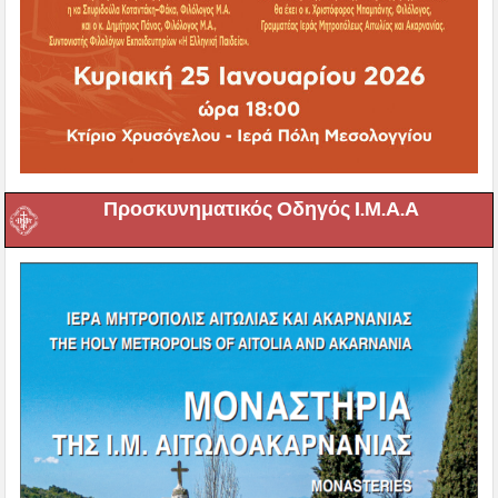
Προσκυνηματικός Οδηγός Ι.Μ.Α.Α