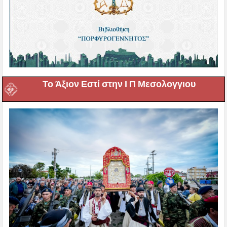
Το Άξιον Εστί στην Ι Π Μεσολογγιου