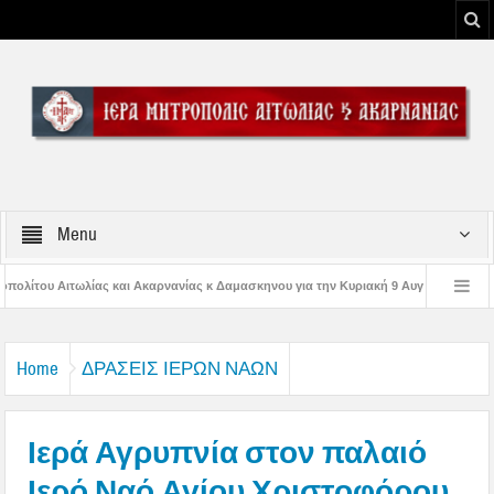
Menu
ας κ Δαμασκηνου για την Κυριακή 9 Αυγούστου 2026
Η εορτή της Μεταμορφώ
αναγίας
Δέηση υπέρ των πυροσβεστών και των πυροπλήκτων στην Ι. Μ. Αιτ
Home
ΔΡΑΣΕΙΣ ΙΕΡΩΝ ΝΑΩΝ
Ιερά Αγρυπνία στον παλαιό
Ιερό Ναό Αγίου Χριστοφόρου