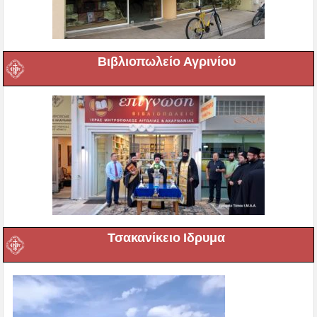
Βιβλιοπωλείο Αγρινίου
Τσακανίκειο Ιδρυμα