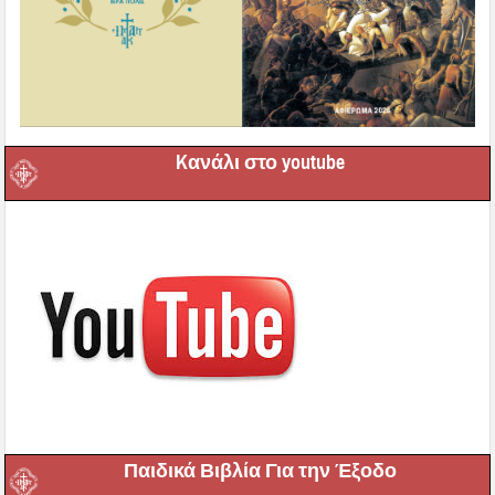
Kανάλι στο youtube
Παιδικά Βιβλία Για την Έξοδο