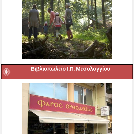
Βιβλιοπωλείο Ι.Π. Μεσολογγίου