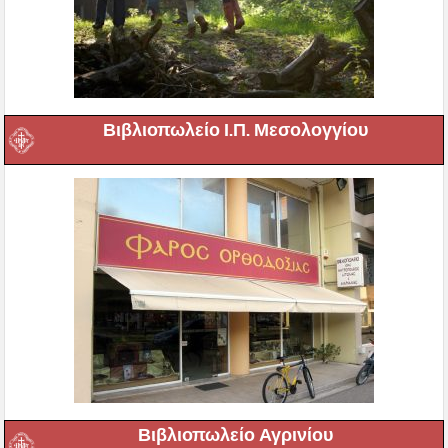
Βιβλιοπωλείο Ι.Π. Μεσολογγίου
Βιβλιοπωλείο Αγρινίου