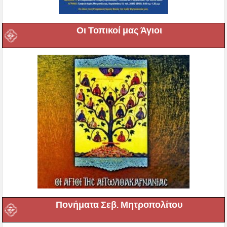
Οι Τοπικοί μας Άγιοι
Πονήματα Σεβ. Μητροπολίτου