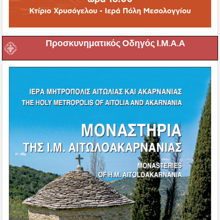
Προσκυνηματικός Οδηγός Ι.Μ.Α.Α