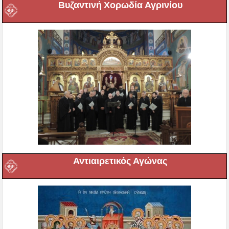
Βυζαντινή Χορωδία Αγρινίου
Αντιαιρετικός Αγώνας