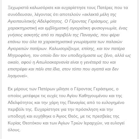
Ξεχωριστά καλωσόρισε και ευχαρίστησε τους Πατέρες που τα
συνόδευσαν, λέγοντας ότι αποτελούν
«εκλεκτά μέλη της
Αγιοπαυλιτικής Αδελφότητος. Ο Γέροντας Γεράσιμος, μία
χαρακτηριστική και εμβληματική αγιορείτικη φυσιογνωμία, ένας
γνήσιος ασκητής από το περιβόλι της Παναγιάς, που φέρει
επάνω του όλα τα χαρακτηριστικά γνωρίσματα των παλαιών
Αγιορειτών πατέρων. Καλωσορίζουμε, επίσης, και τον πατέρα
Μητροφάνη, τον οποίο δεν τον υποδεχόμαστε ως ξένο, αλλά ως
οικείο, αφού η Αιτωλοακαρνανία είναι η γενέτειρά του και
επιστρέφει και πάλι στα ίδια, στον τόπο που αγαπά και δεν
λησμονεί».
Εκ μέρους των Πατέρων μίλησε ο Γέροντας Γεράσιμος, ο
οποίος μετέφερε τις ευχές του Αγίου Καθηγουμένου και της
Αδελφότητος και την χάρη της Παναγίας από το ευλογημένο
περιβόλι της. Ευχαρίστησε για την πρόσκληση και την
υποδοχή και ευχήθηκε ο Άγιος Θεός, με τις πρεσβείες της
Κυρίας Θεοτόκου και των Αγίων Τριών Ιεραρχών, να ευλογεί
όλους.