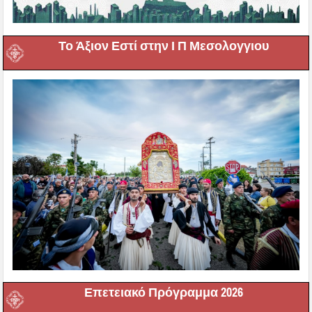
Το Άξιον Εστί στην Ι Π Μεσολογγιου
Επετειακό Πρόγραμμα 2026