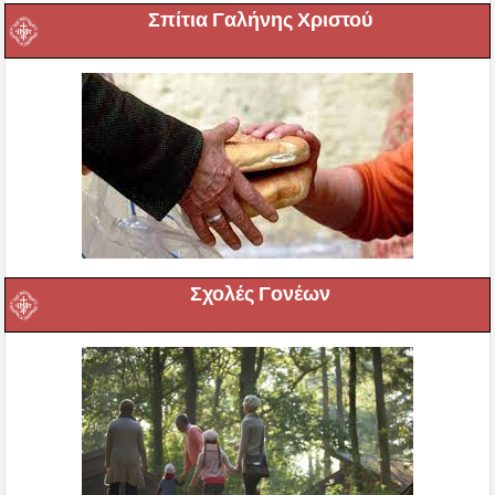
Σπίτια Γαλήνης Χριστού
Σχολές Γονέων