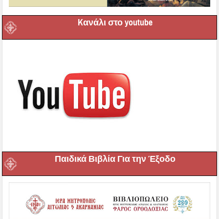
Kανάλι στο youtube
Παιδικά Βιβλία Για την Έξοδο