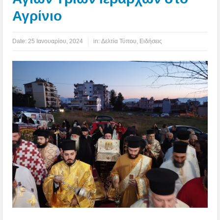
Αγρίνιο
Date:
25 Ιανουαρίου, 2024
in:
Δελτία Τύπου
,
Ειδήσεις