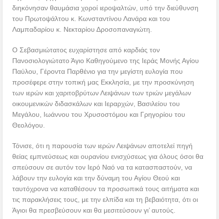
διηκόνησαν θαυμάσια χοροί ιεροψαλτών, υπό την διεύθυνση
του Πρωτοψάλτου κ. Κωνσταντίνου Λανάρα και του
Λαμπαδαρίου κ. Νεκταρίου Δροσοπαναγιώτη.
Ο Σεβασμιώτατος ευχαρίστησε από καρδιάς τον
Πανοσιολογιώτατο Άγιο Καθηγούμενο της Ιεράς Μονής Αγίου
Παύλου, Γέροντα Παρθένιο για την μεγίστη ευλογία που
προσέφερε στην τοπική μας Εκκλησία, με την προσκύνηση
των ιερών και χαριτοβρύτων Λειψάνων των τριών μεγάλων
οικουμενικών διδασκάλων και Ιεραρχών, Βασιλείου του
Μεγάλου, Ιωάννου του Χρυσοστόμου και Γρηγορίου του
Θεολόγου.
Τόνισε, ότι η παρουσία των ιερών Λειψάνων αποτελεί πηγή
θείας εμπνεύσεως και ουρανίου ενισχύσεως για όλους όσοι θα
σπεύσουν σε αυτόν τον Ιερό Ναό να τα κατασπαστούν, να
λάβουν την ευλογία και την δύναμη του Αγίου Θεού και
ταυτόχρονα να καταθέσουν τα προσωπικά τους αιτήματα και
τις παρακλήσεις τους, με την ελπίδα και τη βεβαιότητα, ότι οι
Άγιοι θα πρεσβεύσουν και θα μεσιτεύσουν γι’ αυτούς.