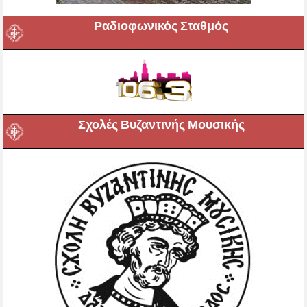
Ραδιοφωνικός Σταθμός
Σχολές Βυζαντινής Μουσικής