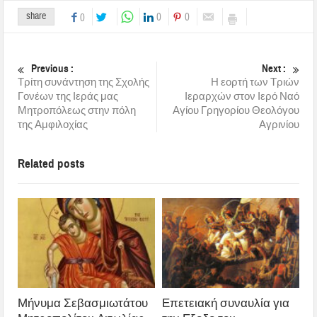
share
0
0
0
Previous :
Next :
Τρίτη συνάντηση της Σχολής
Η εορτή των Τριών
Γονέων της Ιεράς μας
Ιεραρχών στον Ιερό Ναό
Μητροπόλεως στην πόλη
Αγίου Γρηγορίου Θεολόγου
της Αμφιλοχίας
Αγρινίου
Related posts
Μήνυμα Σεβασμιωτάτου
Επετειακή συναυλία για