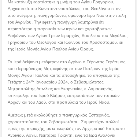
Με κατάνυξη εορτάστηκε η μνήμη του Αγίου Γρηγορίου,
Αρχιεπισκόπου Κωνσταντινουπόλεως, του Θεολόγου στον,
υπό ανέγερση, πανηγυρίζοντα, ομώνυμο Ιερό Ναό στην πόλη
του Αγρινίου. Την εφετινή πανήγυρη λαμπρύνει έτι
περισσότερο η παρουσία των ιερών και χαριτοβρύτων
Λειψάνων των Αγίων Τριών Ιεραρχών, Βασιλείου του Μεγάλου,
Γρηγορίου του Θεολόγου και Ιωάννου του Χρυσοστόμου, εκ
της Ιεράς Μονής Αγίου Παύλου Αγίου Όρους.
Τα Ιερά Λείψανα μετέφεραν στο Αγρίνιο ο Γέροντας Γεράσιμος
και ο Ιερομόναχος Μητροφάνης εκ των Πατέρων της Ιεράς
Μονής Αγίου Παύλου και τα υποδέχθηκε, το απόγευμα της
ης
Τετάρτης 24
Ιανουαρίου 2024, ο Σεβασμιώτατος
Μητροπολίτης Αιτωλίας και Ακαρνανίας κ. Δαμασκηνός,
επικεφαλής του Ιερού Κλήρου, εκπροσώπων των τοπικών
Αρχών και του λαού, στα προπύλαια του Ιερού Ναού.
Αμέσως μετά ακολούθησε ο πανηγυρικός Εσπερινός,
χοροστατούντος του Σεβασμιωτάτου. Συμμετείχαν πολλοί
ιερείς της περιοχής, με επικεφαλής τον Αρχιερατικό Επίτροπο
Αγρινίου, Αρχιμ. Νεκτάριο Τριάντη, ενώ τα Ιερά Αναλόγια