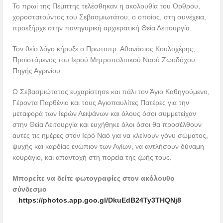
Το πρωί της Πέμπτης τελέσθηκαν η ακολουθία του Όρθρου,
χοροστατούντος του Σεβασμιωτάτου, ο οποίος, στη συνέχεια,
προεξήρχε στην πανηγυρική αρχιερατική Θεία Λειτουργία.
Τον θείο λόγο κήρυξε ο Πρωτοπρ. Αθανάσιος Κουλοχέρης,
Προϊστάμενος του Ιερού Μητροπολιτικού Ναού Ζωοδόχου
Πηγής Αγρινίου.
Ο Σεβασμιώτατος ευχαρίστησε και πάλι τον Άγιο Καθηγούμενο,
Γέροντα Παρθένιο και τους Αγιοπαυλίτες Πατέρες για την
μεταφορά των Ιερών Λειψάνων και όλους όσοι συμμετείχαν
στην Θεία Λειτουργία και ευχήθηκε όλοι όσοι θα προσέλθουν
αυτές τις ημέρες στον Ιερό Ναό για να κλείνουν γόνυ σώματος,
ψυχής και καρδίας ενώπιον των Αγίων, να αντλήσουν δύναμη
κουράγιο, και απαντοχή στη πορεία της ζωής τους.
Μπορείτε να δείτε φωτογραφίες στον ακόλουθο
σύνδεσμο
https://photos.app.goo.gl/DkuEdB24Ty3THQNj8