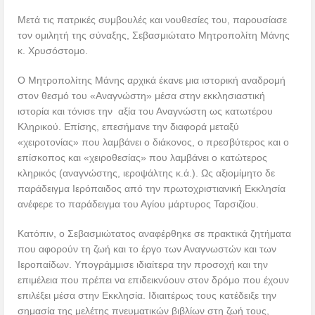
Μετά τις πατρικές συμβουλές και νουθεσίες του, παρουσίασε
τον ομιλητή της σύναξης, Σεβασμιώτατο Μητροπολίτη Μάνης
κ. Χρυσόστομο.
Ο Μητροπολίτης Μάνης αρχικά έκανε μια ιστορική αναδρομή
στον θεσμό του «Αναγνώστη» μέσα στην εκκλησιαστική
ιστορία και τόνισε την αξία του Αναγνώστη ως κατωτέρου
Κληρικού. Επίσης, επεσήμανε την διαφορά μεταξύ
«χειροτονίας» που λαμβάνει ο διάκονος, ο πρεσβύτερος και ο
επίσκοπος και «χειροθεσίας» που λαμβάνει ο κατώτερος
κληρικός (αναγνώστης, ιεροψάλτης κ.ά.). Ως αξιομίμητο δε
παράδειγμα Ιερόπαιδος από την πρωτοχριστιανική Εκκλησία
ανέφερε το παράδειγμα του Αγίου μάρτυρος Ταρσιζίου.
Κατόπιν, ο Σεβασμιώτατος αναφέρθηκε σε πρακτικά ζητήματα
που αφορούν τη ζωή και το έργο των Αναγνωστών και των
Ιεροπαίδων. Υπογράμμισε ιδιαίτερα την προσοχή και την
επιμέλεια που πρέπει να επιδεικνύουν στον δρόμο που έχουν
επιλέξει μέσα στην Εκκλησία. Ιδιαιτέρως τους κατέδειξε την
σημασία της μελέτης πνευματικών βιβλίων στη ζωή τους,