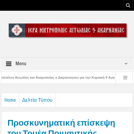
Menu
ανίας κ Δαμασκηνου για την Κυριακή 9 Αυγούστου 2026
Η εορτή της Μεταμο
ς Παναγίας
Δέηση υπέρ των πυροσβεστών και των πυροπλήκτων στην Ι. Μ. 
Home
Δελτία Τύπου
Προσκυνηματική επίσκεψη
του Τομέα Ποιμαντικής