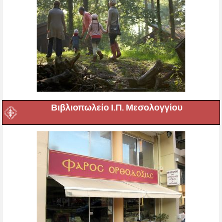
Βιβλιοπωλείο Ι.Π. Μεσολογγίου