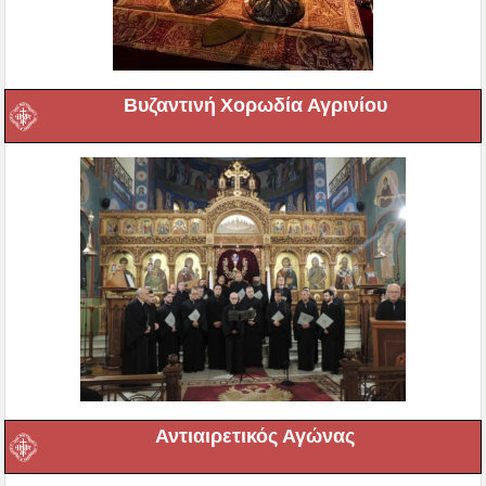
Βυζαντινή Χορωδία Αγρινίου
Αντιαιρετικός Αγώνας