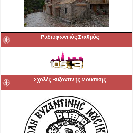
Ραδιοφωνικός Σταθμός
Σχολές Βυζαντινής Μουσικής