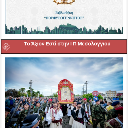
Το Άξιον Εστί στην Ι Π Μεσολογγιου