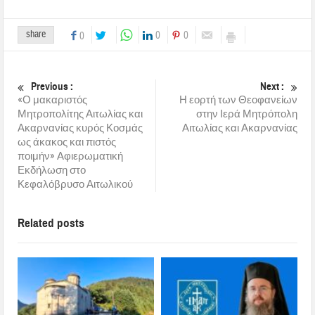
share
0
0
0
Previous :
Next :
«Ο μακαριστός
Η εορτή των Θεοφανείων
Μητροπολίτης Αιτωλίας και
στην Ιερά Μητρόπολη
Ακαρνανίας κυρός Κοσμάς
Αιτωλίας και Ακαρνανίας
ως άκακος και πιστός
ποιμήν» Αφιερωματική
Εκδήλωση στο
Κεφαλόβρυσο Αιτωλικού
Related posts