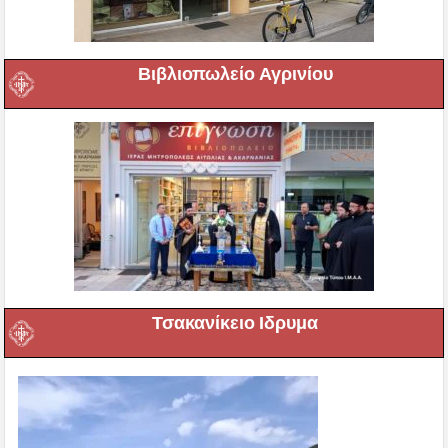
Βιβλιοπωλείο Αγρινίου
Τσακανίκειο Ιδρυμα