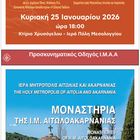
Προσκυνηματικός Οδηγός Ι.Μ.Α.Α