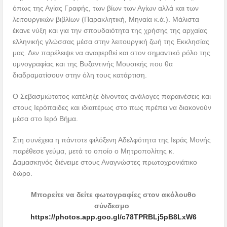
όπως της Αγίας Γραφής, των βίων των Αγίων αλλά και των
λειτουργικών βιβλίων (Παρακλητική, Μηναία κ.ά.). Μάλιστα
έκανε νύξη και για την σπουδαιότητα της χρήσης της αρχαίας
ελληνικής γλώσσας μέσα στην λειτουργική ζωή της Εκκλησίας
μας. Δεν παρέλειψε να αναφερθεί και στον σημαντικό ρόλο της
υμνογραφίας και της Βυζαντινής Μουσικής που θα
διαδραματίσουν στην όλη τους κατάρτιση.
Ο Σεβασμιώτατος κατέληξε δίνοντας ανάλογες παραινέσεις και
στους Ιερόπαιδες και ιδιαιτέρως στο πως πρέπει να διακονούν
μέσα στο Ιερό Βήμα.
Στη συνέχεια η πάντοτε φιλόξενη Αδελφότητα της Ιεράς Μονής
παρέθεσε γεύμα, μετά το οποίο ο Μητροπολίτης κ.
Δαμασκηνός διένειμε στους Αναγνώστες πρωτοχρονιάτικο
δώρο.
Μπορείτε να δείτε φωτογραφίες στον ακόλουθο
σύνδεσμο
https://photos.app.goo.gl/c78TPRBLj5pB8LxW6