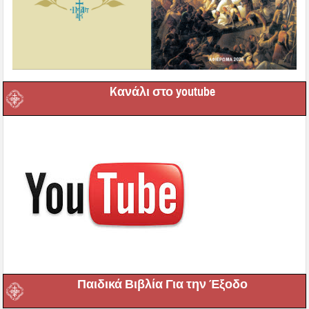
Kανάλι στο youtube
Παιδικά Βιβλία Για την Έξοδο