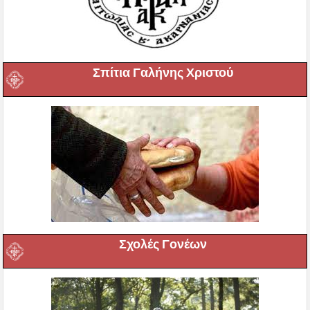
Σπίτια Γαλήνης Χριστού
Σχολές Γονέων