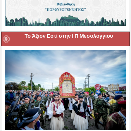
Το Άξιον Εστί στην Ι Π Μεσολογγιου