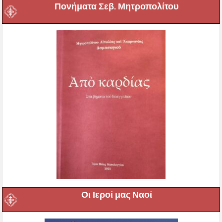
Πονήματα Σεβ. Μητροπολίτου
Οι Ιεροί μας Ναοί