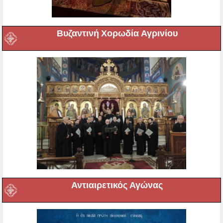
Βυζαντινή Χορωδία Αγρινίου
Αντιαιρετικός Αγώνας