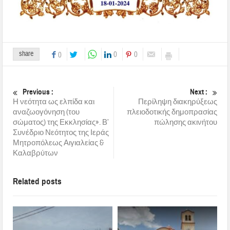
share
0
0
0
Previous :
Next :
Η νεότητα ως ελπίδα και
Περίληψη διακηρύξεως
αναζωογόνηση (του
πλειοδοτικής δημοπρασίας
σώματος) της Εκκλησίας». Β’
πώλησης ακινήτου
Συνέδριο Νεότητος της Ιεράς
Μητροπόλεως Αιγιαλείας &
Καλαβρύτων
Related posts