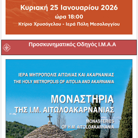
Προσκυνηματικός Οδηγός Ι.Μ.Α.Α