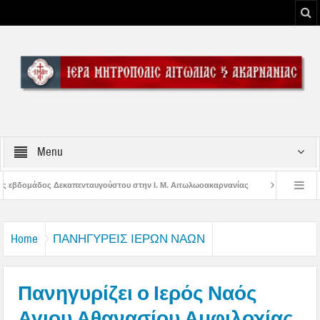
Menu
υ στην Ι. Μ. Αιτωλωοακαρνανίας
Μήνυμα Σεβασμιωτάτου Μητροπολίτου Αιτω
 Μεσολογγίου
Μήνυμα Σεβασμιωτάτου Μητροπολίτου Αιτωλίας και Ακαρνανίας
Home
ΠΑΝΗΓΥΡΕΙΣ ΙΕΡΩΝ ΝΑΩΝ
Πανηγυρίζει ο Ιερός Ναός
Αγιου Αθανασίου Αμφιλοχίας