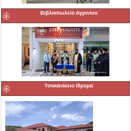
Βιβλιοπωλείο Αγρινίου
Τσακανίκειο Ιδρυμα