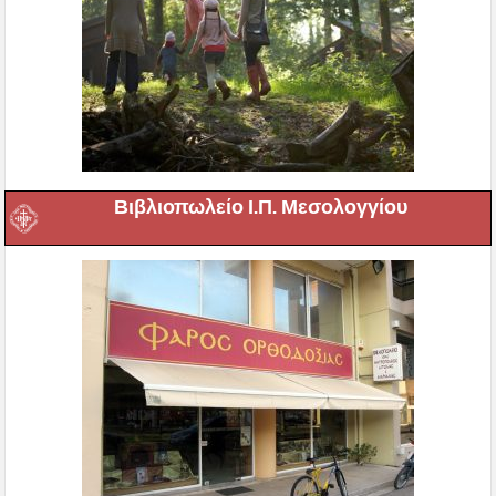
Βιβλιοπωλείο Ι.Π. Μεσολογγίου