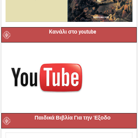
Kανάλι στο youtube
Παιδικά Βιβλία Για την Έξοδο