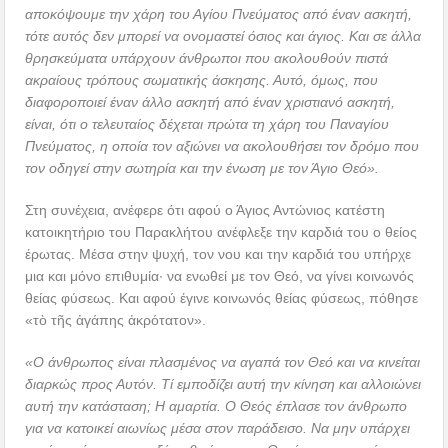
αποκόψουμε την χάρη του Αγίου Πνεύματος από έναν ασκητή,
τότε αυτός δεν μπορεί να ονομαστεί όσιος και άγιος. Και σε άλλα
θρησκεύματα υπάρχουν άνθρωποι που ακολουθούν πιστά
ακραίους τρόπους σωματικής άσκησης. Αυτό, όμως, που
διαφοροποιεί έναν άλλο ασκητή από έναν χριστιανό ασκητή,
είναι, ότι ο τελευταίος δέχεται πρώτα τη χάρη του Παναγίου
Πνεύματος, η οποία τον αξιώνει να ακολουθήσει τον δρόμο που
τον οδηγεί στην σωτηρία και την ένωση με τον Άγιο Θεό».
Στη συνέχεια, ανέφερε ότι αφού ο Άγιος Αντώνιος κατέστη
κατοικητήριο του Παρακλήτου ανέφλεξε την καρδιά του ο θείος
έρωτας. Μέσα στην ψυχή, τον νου και την καρδιά του υπήρχε
μια και μόνο επιθυμία· να ενωθεί με τον Θεό, να γίνει κοινωνός
θείας φύσεως. Και αφού έγινε κοινωνός θείας φύσεως, πόθησε
«τὸ τῆς ἀγάπης ἀκρότατον».
«Ο άνθρωπος είναι πλασμένος να αγαπά τον Θεό και να κινείται
διαρκώς προς Αυτόν. Τί εμποδίζει αυτή την κίνηση και αλλοιώνει
αυτή την κατάσταση; Η αμαρτία. Ο Θεός έπλασε τον άνθρωπο
για να κατοικεί αιωνίως μέσα στον παράδεισο. Να μην υπάρχει