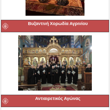
Βυζαντινή Χορωδία Αγρινίου
Αντιαιρετικός Αγώνας