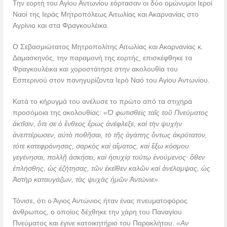
Την εορτή του Αγίου Αντωνίου εόρτασαν οι δύο ομώνυμοι Ιεροί
Ναοί της Ιεράς Μητροπόλεως Αιτωλίας και Ακαρνανίας στο
Αγρίνιο και στα Φραγκουλέικα.
Ο Σεβασμιώτατος Μητροπολίτης Αιτωλίας και Ακαρνανίας κ.
Δαμασκηνός, την παραμονή της εορτής, επισκέφθηκε τα
Φραγκουλέικα και χοροστάτησε στην ακολουθία του
Εσπερινού στον πανηγυρίζοντα Ιερό Ναό του Αγίου Αντωνίου.
Κατά το κήρυγμά του ανέλυσε το πρώτο από τα στιχηρά
προσόμοια της ακολουθίας:
«Ὁ φωτισθεὶς ταῖς τοῦ Πνεύματος
ἀκτῖσιν, ὅτε σε ὁ ἔνθεος ἔρως ἀνέφλεξε, καὶ τὴν ψυχὴν
ἀνεπτέρωσεν, αὐτὸ ποθῆσαι, τὸ τῆς ἀγάπης ὄντως ἀκρότατον,
τότε κατεφρόνησας, σαρκὸς καὶ αἵματος, καὶ ἔξω κόσμου
γεγένησαι, πολλῇ ἀσκήσει, καὶ ἡσυχίᾳ τούτῳ ἑνούμενος· ὅθεν
ἐπλήσθης, ὡς ἐζήτησας, τῶν ἐκεῖθεν καλῶν καὶ ἀνέλαμψας, ὡς
Ἀστὴρ καταυγάζων, τὰς ψυχὰς ἡμῶν Ἀντώνιε».
Τόνισε, ότι ο Άγιος Αντώνιος ήταν ένας πνευματοφόρος
άνθρωπος, ο οποίος δέχθηκε την χάρη του Παναγίου
Πνεύματος και έγινε κατοικητήριο του Παρακλήτου.
«Αν