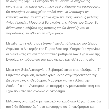
το άλας της γης. Η Εκκλησία θα συνεχίσει να στηρίζει τις
οικογένειες, να κάνει ποιμαντική μελλονύμφων και νεονύμφων,
θα συνεχίσει να κατηχεί τα παιδιά μας, να λειτουργεί τις
κατασκηνώσεις, τα κατηχητικά σχολεία, τους κύκλους μελέτης
Αγίας Γραφής. Μόνο εκεί θα ακούγεται ο Λόγος του Θεού, θα
διδάσκεται η αλήθεια της πίστεως και θα διασώζονται οι
παραδόσεις, τα ήθη και τα έθιμά μας».
Μεταξύ των εκκλησιασθέντων ήταν Αντιδήμαρχοι του Δήμου
Αγρινίου, ο Διοικητής της Πυροσβεστικής Υπηρεσίας Αγρινίου,
οι Διευθυντές και αντιπροσωπείες μαθητών των Σχολείων της
Ενορίας, εκπρόσωποι τοπικών αρχών και πλήθος πιστών.
ο
Μετά την Θεία Λειτουργία ο Σεβασμιώτατος επισκέφθηκε το 7
Γυμνάσιο Αγρινίου, ανταποκρινόμενος στην πρόσκληση της
Διευθύντριας κ. Θεοδώρας Μαργάρα για να τελέσει την
Ακολουθία του Αγιασμού, με αφορμή την μετεγκατάσταση του
Σχολείου στο νέο σχολικό συγκρότημα.
Μιλώντας στα παιδιά με πατρικό και καρδιακό λόγο, τόνισε ότι
αυτά θα δώσουν ζωή στο καινούργιο αυτό πανέμορφο και