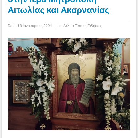
Αιτωλίας και Ακαρνανίας
Date:
18 Ιανουαρίου, 2024
in:
Δελτία Τύπου
,
Ειδήσεις