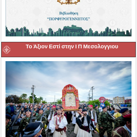
Το Άξιον Εστί στην Ι Π Μεσολογγιου