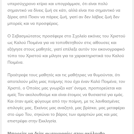
υπερσύγχρονο κτίριο και υπογράμμισε, ότι είναι πολύ
σημαντικό να δίνεις ζωή σε κάτι, αλλά είναι πιο σημαντικό να
ξέρεις από Ποιον να πάρεις ζωή, γιατί αν δεν λάβεις ζωή δεν
μπορείς και να προσφέρεις.
Ο Σεβασμιώτατος προσέφερε στο Σχολείο εικόνες του Χριστού
ως Καλού Ποιμένα για να τοποθετηθούν στις αίθουσες και
εξήγησε στους μαθητές, γιατί επέλεξε αυτόν τον εικονογραφικό
τύπο του Χριστού και μίλησε για τα χαρακτηριστικά του Καλού
Ποιμένα.
Προέτρεψε τους μαθητές και τις μαθήτριες να θυμούνται, ότι
αποτελούν μέλη μιας ποίμνης που έχει έναν Καλό Ποιμένα, τον
Χριστό, ο Οποίος μας γνωρίζει κατ’ όνομα, προπορεύεται και
εμείς Τον ακολουθούμε και είναι έτοιμος να θυσιαστεί για εμάς.
Και όταν εμείς φύγουμε από την ποίμνη, με τις λανθασμένες
επιλογές μας, Εκείνος μας αναζητά, μας βρίσκει, μας μεταφέρει
στο ώμο Του, σηκώνει το βάρος των αμαρτιών μας και μας
επιστρέφει στην Εκκλησία.
Μπορείτε να δείτε φωτογραφίες στον ακόλουθο