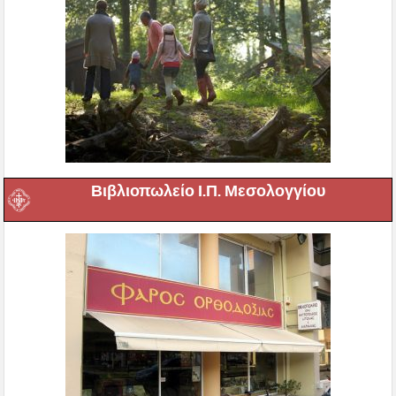
Βιβλιοπωλείο Ι.Π. Μεσολογγίου