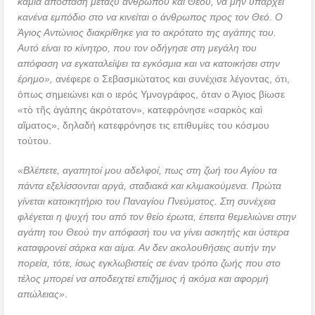
καμία απόσταση μεταξύ ανθρώπου και Θεού, να μην υπάρχει
κανένα εμπόδιο στο να κινείται ο άνθρωπος προς τον Θεό. Ο
Άγιος Αντώνιος διακρίθηκε για το ακρότατο της αγάπης του.
Αυτό είναι το κίνητρο, που τον οδήγησε στη μεγάλη του
απόφαση να εγκαταλείψει τα εγκόσμια και να κατοικήσει στην
έρημο»,
ανέφερε ο Σεβασμιώτατος και συνέχισε λέγοντας, ότι,
όπως σημειώνει και ο ιερός Υμνογράφος, όταν ο Άγιος βίωσε
«τὸ τῆς ἀγάπης ἀκρότατον», κατεφρόνησε «σαρκὸς καὶ
αἵματος», δηλαδή κατεφρόνησε τις επιθυμίες του κόσμου
τούτου.
«Βλέπετε, αγαπητοί μου αδελφοί, πως στη ζωή του Αγίου τα
πάντα εξελίσσονται αργά, σταδιακά και κλιμακούμενα. Πρώτα
γίνεται κατοικητήριο του Παναγίου Πνεύματος. Στη συνέχεια
φλέγεται η ψυχή του από τον θείο έρωτα, έπειτα θεμελιώνει στην
αγάπη του Θεού την απόφασή του να γίνει ασκητής και ύστερα
καταφρονεί σάρκα και αίμα. Αν δεν ακολουθήσεις αυτήν την
πορεία, τότε, ίσως εγκλωβιστείς σε έναν τρόπο ζωής που στο
τέλος μπορεί να αποδειχτεί επιζήμιος ή ακόμα και αφορμή
απώλειας»
.