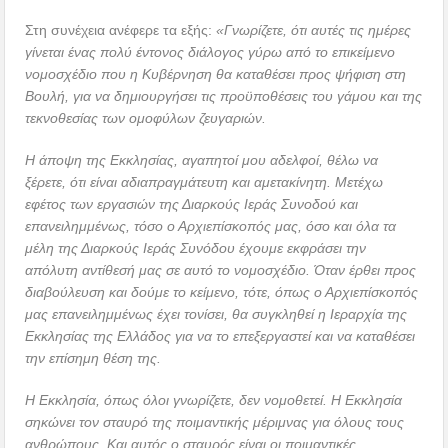
Στη συνέχεια ανέφερε τα εξής:
«Γνωρίζετε, ότι αυτές τις ημέρες
γίνεται ένας πολύ έντονος διάλογος γύρω από το επικείμενο
νομοσχέδιο που η Κυβέρνηση θα καταθέσει προς ψήφιση στη
Βουλή, για να δημιουργήσει τις προϋποθέσεις του γάμου και της
τεκνοθεσίας των ομοφύλων ζευγαριών.
Η άποψη της Εκκλησίας, αγαπητοί μου αδελφοί, θέλω να
ξέρετε, ότι είναι αδιαπραγμάτευτη και αμετακίνητη. Μετέχω
εφέτος των εργασιών της Διαρκούς Ιεράς Συνοδού και
επανειλημμένως, τόσο ο Αρχιεπίσκοπός μας, όσο και όλα τα
μέλη της Διαρκούς Ιεράς Συνόδου έχουμε εκφράσει την
απόλυτη αντίθεσή μας σε αυτό το νομοσχέδιο. Όταν έρθει προς
διαβούλευση και δούμε το κείμενο, τότε, όπως ο Αρχιεπίσκοπός
μας επανειλημμένως έχει τονίσει, θα συγκληθεί η Ιεραρχία της
Εκκλησίας της Ελλάδος για να το επεξεργαστεί και να καταθέσει
την επίσημη θέση της.
Η Εκκλησία, όπως όλοι γνωρίζετε, δεν νομοθετεί. Η Εκκλησία
σηκώνει τον σταυρό της ποιμαντικής μέριμνας για όλους τους
ανθρώπους. Και αυτός ο σταυρός είναι οι ποιμαντικές