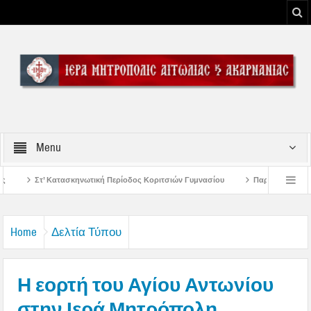
Menu
κή Περίοδος Κοριτσιών Γυμνασίου
Παρακλήσεις πρώτης εβδομάδος Δεκαπεν
 του Μεσολογγίου
Μήνυμα Σεβασμιωτάτου Μητροπολίτου Αιτωλίας και Ακαρν
Home
Δελτία Τύπου
Η εορτή του Αγίου Αντωνίου
στην Ιερά Μητρόπολη