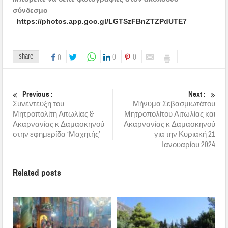
σύνδεσμο
https://photos.app.goo.gl/LGTSzFBnZTZPdUTE7
share
0
0
0
Previous :
Next :
Συνέντευξη του
Μήνυμα Σεβασμιωτάτου
Μητροπολίτη Αιτωλίας &
Μητροπολίτου Αιτωλίας και
Ακαρνανίας κ Δαμασκηνού
Ακαρνανίας κ Δαμασκηνού
στην εφημερίδα ‘Μαχητής’
για την Κυριακή 21
Ιανουαρίου 2024
Related posts