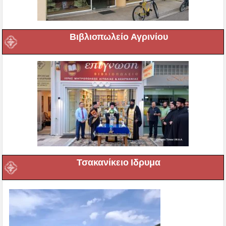
Βιβλιοπωλείο Αγρινίου
Τσακανίκειο Ιδρυμα