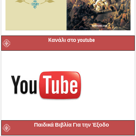
Kανάλι στο youtube
Παιδικά Βιβλία Για την Έξοδο