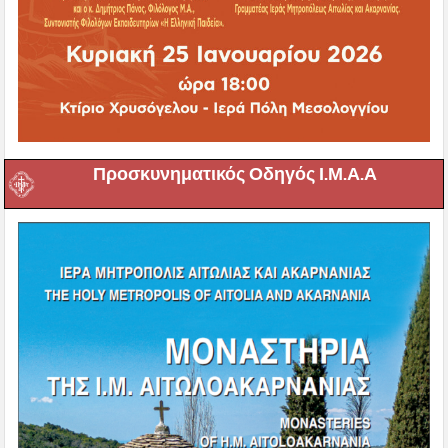
Προσκυνηματικός Οδηγός Ι.Μ.Α.Α