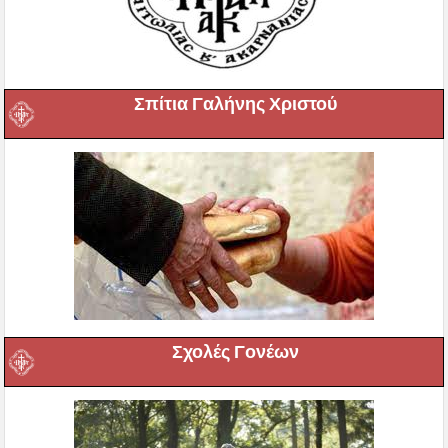
Σπίτια Γαλήνης Χριστού
Σχολές Γονέων