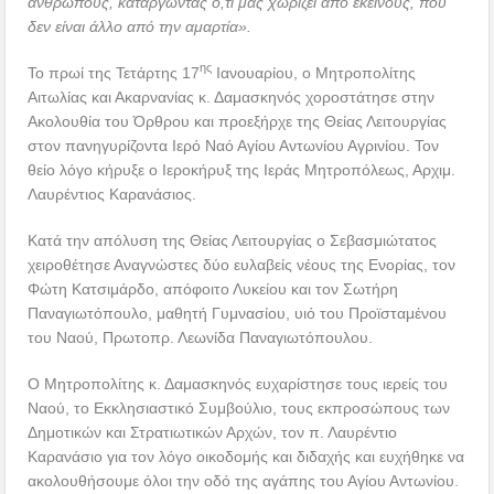
ανθρώπους, καταργώντας ό,τι μας χωρίζει από εκείνους, που
δεν είναι άλλο από την αμαρτία».
ης
Το πρωί της Τετάρτης 17
Ιανουαρίου, ο Μητροπολίτης
Αιτωλίας και Ακαρνανίας κ. Δαμασκηνός χοροστάτησε στην
Ακολουθία του Όρθρου και προεξήρχε της Θείας Λειτουργίας
στον πανηγυρίζοντα Ιερό Ναό Αγίου Αντωνίου Αγρινίου. Τον
θείο λόγο κήρυξε ο Ιεροκήρυξ της Ιεράς Μητροπόλεως, Αρχιμ.
Λαυρέντιος Καρανάσιος.
Κατά την απόλυση της Θείας Λειτουργίας ο Σεβασμιώτατος
χειροθέτησε Αναγνώστες δύο ευλαβείς νέους της Ενορίας, τον
Φώτη Κατσιμάρδο, απόφοιτο Λυκείου και τον Σωτήρη
Παναγιωτόπουλο, μαθητή Γυμνασίου, υιό του Προϊσταμένου
του Ναού, Πρωτοπρ. Λεωνίδα Παναγιωτόπουλου.
Ο Μητροπολίτης κ. Δαμασκηνός ευχαρίστησε τους ιερείς του
Ναού, το Εκκλησιαστικό Συμβούλιο, τους εκπροσώπους των
Δημοτικών και Στρατιωτικών Αρχών, τον π. Λαυρέντιο
Καρανάσιο για τον λόγο οικοδομής και διδαχής και ευχήθηκε να
ακολουθήσουμε όλοι την οδό της αγάπης του Αγίου Αντωνίου.