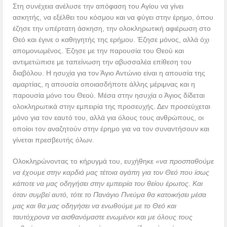
Στη συνέχεια ανέλυσε την απόφαση του Αγίου να γίνει
ασκητής, να εξέλθει του κόσμου και να φύγει στην έρημο, όπου
έζησε την υπέρτατη άσκηση, την ολοκληρωτική αφιέρωση στο
Θεό και έγινε ο καθηγητής της ερήμου. Έζησε μόνος, αλλά όχι
απομονωμένος. Έζησε με την παρουσία του Θεού και
αντιμετώπισε με ταπείνωση την αβυσσαλέα επίθεση του
διαβόλου. Η ησυχία για τον Άγιο Αντώνιο είναι η απουσία της
αμαρτίας, η απουσία οποιασδήποτε άλλης μέριμνας και η
παρουσία μόνο του Θεού. Μέσα στην ησυχία ο Άγιος δίδεται
ολοκληρωτικά στην εμπειρία της προσευχής. Δεν προσεύχεται
μόνο για τον εαυτό του, αλλά για όλους τους ανθρώπους, οι
οποίοι τον αναζητούν στην έρημο για να τον συναντήσουν και
γίνεται πρεσβευτής όλων.
Ολοκληρώνοντας το κήρυγμά του, ευχήθηκε
«να προσπαθούμε
να έχουμε στην καρδιά μας τέτοια αγάπη για τον Θεό που ίσως
κάποτε να μας οδηγήσει στην εμπειρία του θείου έρωτος. Και
όταν συμβεί αυτό, τότε το Πανάγιο Πνεύμα θα κατοικήσει μέσα
μας και θα μας οδηγήσει να ενωθούμε με το Θεό και
ταυτόχρονα να αισθανόμαστε ενωμένοι και με όλους τους