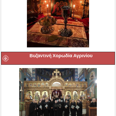
Βυζαντινή Χορωδία Αγρινίου