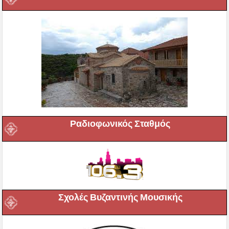
Ραδιοφωνικός Σταθμός
Σχολές Βυζαντινής Μουσικής