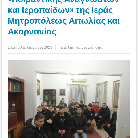
και Ιεροπαίδων» της Ιεράς
Μητροπόλεως Αιτωλίας και
Ακαρνανίας
Date:
06 Δεκεμβρίου, 2023
in:
Δελτία Τύπου
,
Ειδήσεις