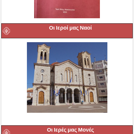
Οι Ιεροί μας Ναοί
Οι Ιερές μας Μονές