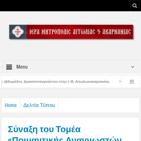
Menu
του στην Ι. Μ. Αιτωλωοακαρνανίας
Μήνυμα Σεβασμιωτάτου Μητροπολίτου Αι
ου Μεσολογγίου
Μήνυμα Σεβασμιωτάτου Μητροπολίτου Αιτωλίας και Ακαρνανί
Home
Δελτία Τύπου
Σύναξη του Τομέα
«Ποιμαντικής Αναγνωστών