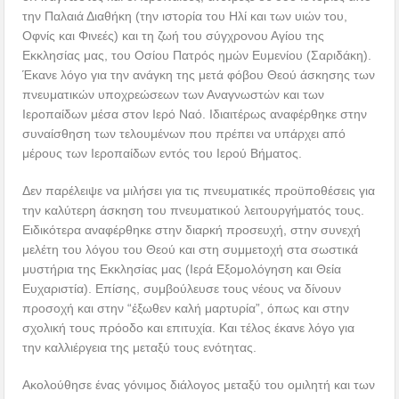
την Παλαιά Διαθήκη (την ιστορία του Ηλί και των υιών του,
Οφνίς και Φινεές) και τη ζωή του σύγχρονου Αγίου της
Εκκλησίας μας, του Οσίου Πατρός ημών Ευμενίου (Σαριδάκη).
Έκανε λόγο για την ανάγκη της μετά φόβου Θεού άσκησης των
πνευματικών υποχρεώσεων των Αναγνωστών και των
Ιεροπαίδων μέσα στον Ιερό Ναό. Ιδιαιτέρως αναφέρθηκε στην
συναίσθηση των τελουμένων που πρέπει να υπάρχει από
μέρους των Ιεροπαίδων εντός του Ιερού Βήματος.
Δεν παρέλειψε να μιλήσει για τις πνευματικές προϋποθέσεις για
την καλύτερη άσκηση του πνευματικού λειτουργήματός τους.
Ειδικότερα αναφέρθηκε στην διαρκή προσευχή, στην συνεχή
μελέτη του λόγου του Θεού και στη συμμετοχή στα σωστικά
μυστήρια της Εκκλησίας μας (Ιερά Εξομολόγηση και Θεία
Ευχαριστία). Επίσης, συμβούλευσε τους νέους να δίνουν
προσοχή και στην “έξωθεν καλή μαρτυρία”, όπως και στην
σχολική τους πρόοδο και επιτυχία. Και τέλος έκανε λόγο για
την καλλιέργεια της μεταξύ τους ενότητας.
Ακολούθησε ένας γόνιμος διάλογος μεταξύ του ομιλητή και των