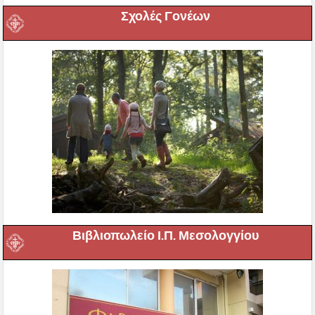
Σχολές Γονέων
Βιβλιοπωλείο Ι.Π. Μεσολογγίου