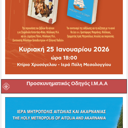
Προσκυνηματικός Οδηγός Ι.Μ.Α.Α