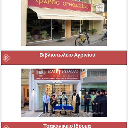
Βιβλιοπωλείο Αγρινίου
Τσακανίκειο Ιδρυμα