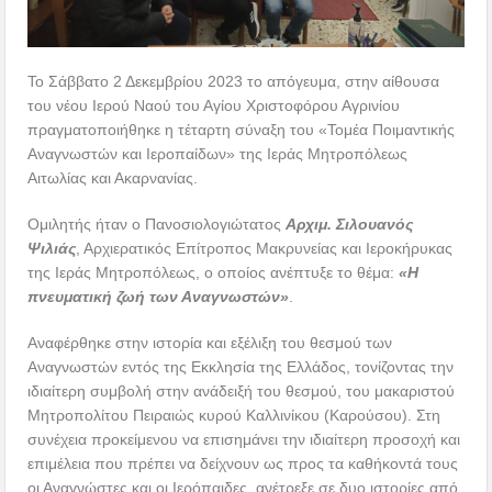
Το Σάββατο 2 Δεκεμβρίου 2023 το απόγευμα, στην αίθουσα
του νέου Ιερού Ναού του Αγίου Χριστοφόρου Αγρινίου
πραγματοποιήθηκε η τέταρτη σύναξη του «Τομέα Ποιμαντικής
Αναγνωστών και Ιεροπαίδων» της Ιεράς Μητροπόλεως
Αιτωλίας και Ακαρνανίας.
Ομιλητής ήταν ο Πανοσιολογιώτατος
Αρχιμ. Σιλουανός
Ψιλιάς
, Αρχιερατικός Επίτροπος Μακρυνείας και Ιεροκήρυκας
της Ιεράς Μητροπόλεως, ο οποίος ανέπτυξε το θέμα:
«Η
πνευματική ζωή των Αναγνωστών»
.
Αναφέρθηκε στην ιστορία και εξέλιξη του θεσμού των
Αναγνωστών εντός της Εκκλησία της Ελλάδος, τονίζοντας την
ιδιαίτερη συμβολή στην ανάδειξή του θεσμού, του μακαριστού
Μητροπολίτου Πειραιώς κυρού Καλλινίκου (Καρούσου). Στη
συνέχεια προκείμενου να επισημάνει την ιδιαίτερη προσοχή και
επιμέλεια που πρέπει να δείχνουν ως προς τα καθήκοντά τους
οι Αναγνώστες και οι Ιερόπαιδες, ανέτρεξε σε δυο ιστορίες από