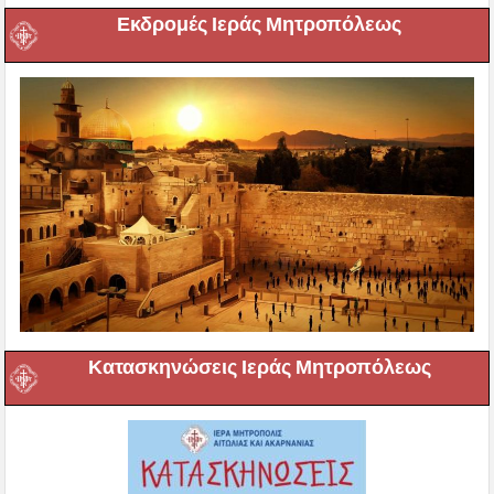
Εκδρομές Ιεράς Μητροπόλεως
Κατασκηνώσεις Ιεράς Μητροπόλεως