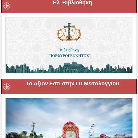
Ελ. Βιβλιοθήκη
Το Άξιον Εστί στην Ι Π Μεσολογγιου