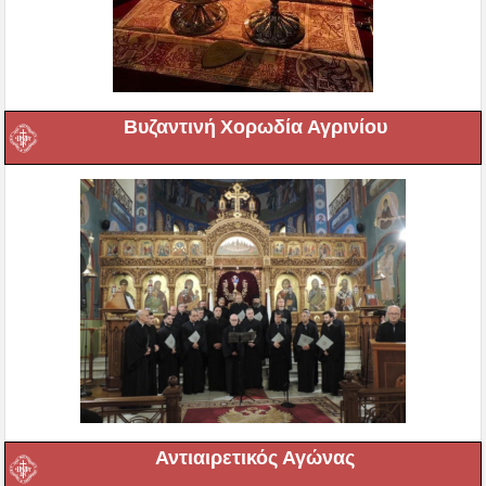
Βυζαντινή Χορωδία Αγρινίου
Αντιαιρετικός Αγώνας