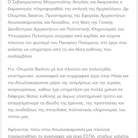
Ο Σεβασμιώτατος Μητροπολίτης Αιτωλίας και Ακαρνανίας κ.
Δαμασκηνός πληροφορηθείς την επιλογή της Αρχαιολόγου, Δρ.
Ολυμπίας Βικάτου, Προϊσταμένης της Εφορείας Αρχαιοτήτων
Αιτωλοακαρνανίας και Λευκάδος, στη θέση της Γενικής
Διευθύντριας Αρχαιοτήτων και Πολιτιστικής Κληρονομιάς του
Υπουργείου Πολιτισμού συγχαίρει από καρδιάς και εύχεται
πλούσιο τον φωτισμό του Παναγίου Πνεύματος στο έργο που
καλείται να υπηρετήσει από τη νέα θέση ευθύνης που
αναλαμβάνει.
Η κ. Ολυμπία Βικάτου με ένα πλούσιο και πολυσχιδές
επιστημονικό, ανασκαφικό και συγγραφικό έργο στην Ηλεία και
την Αιτωλοακαρνανία χαίρει της εκτιμήσεως και της ευρείας
αναγνωρίσεως, καθώς έχει υπηρετήσει για πολλά χρόνια σε
διάφορες θέσεις ευθύνης με άκρως επιστημονικό τρόπο και
επαγγελματισμό τα ιδεώδη της έρευνας, της προστασίας και
της αναδείξεως της σπουδαίας πολιτιστικής κληρονομιάς του
τόπου μας.
Αφήνοντας πίσω στην Αιτωλοακαρνανία μια πλούσια
παρακαταθήκη σε ανασκαφές και έργα ΕΣΠΑ, επαξίως καλείται