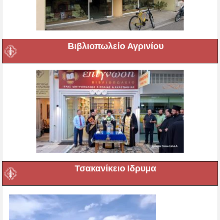
Βιβλιοπωλείο Αγρινίου
Τσακανίκειο Ιδρυμα