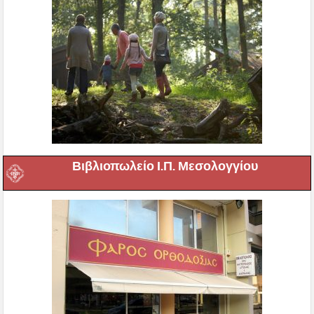
Βιβλιοπωλείο Ι.Π. Μεσολογγίου