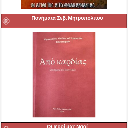
Πονήματα Σεβ. Μητροπολίτου
Οι Ιεροί μας Ναοί