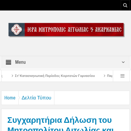
Menu
 Περίοδος Κοριτσιών Γυμνασίου
Παρακλήσεις πρώτης εβδομάδος Δεκαπενταυ
ου Μεσολογγίου
Μήνυμα Σεβασμιωτάτου Μητροπολίτου Αιτωλίας και Ακαρνανί
Home
Δελτία Τύπου
Συγχαρητήρια Δήλωση του
Μητροπολίτου Αιτωλίας και