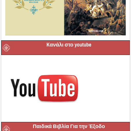
Kανάλι στο youtube
Παιδικά Βιβλία Για την Έξοδο