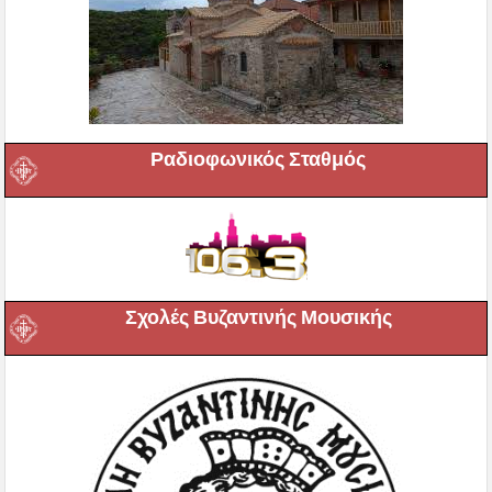
Ραδιοφωνικός Σταθμός
Σχολές Βυζαντινής Μουσικής