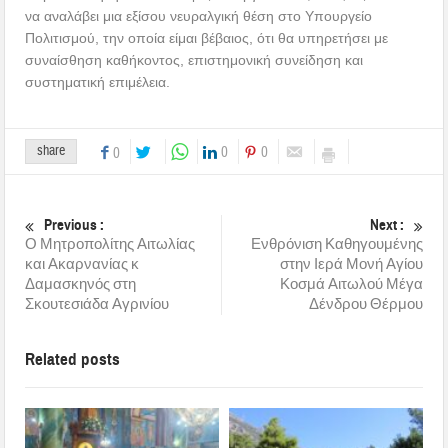
να αναλάβει μια εξίσου νευραλγική θέση στο Υπουργείο
Πολιτισμού, την οποία είμαι βέβαιος, ότι θα υπηρετήσει με
συναίσθηση καθήκοντος, επιστημονική συνείδηση και
συστηματική επιμέλεια.
share
0
0
0
Previous :
Next :
Ο Μητροπολίτης Αιτωλίας
Ενθρόνιση Καθηγουμένης
και Ακαρνανίας κ
στην Ιερά Μονή Αγίου
Δαμασκηνός στη
Κοσμά Αιτωλού Μέγα
Σκουτεσιάδα Αγρινίου
Δένδρου Θέρμου
Related posts