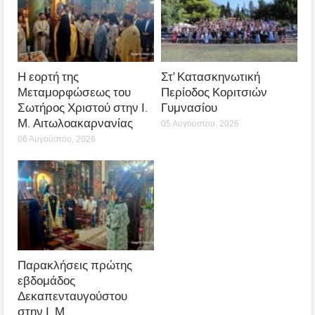
Η εορτή της
Στ’ Κατασκηνωτική
Μεταμορφώσεως του
Περίοδος Κοριτσιών
Σωτήρος Χριστού στην Ι.
Γυμνασίου
Μ. Αιτωλοακαρνανίας
05 Αυγούστου, 2026
06 Αυγούστου, 2026
Παρακλήσεις πρώτης
εβδομάδος
Δεκαπενταυγούστου
στην Ι. Μ.