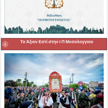
Το Άξιον Εστί στην Ι Π Μεσολογγιου