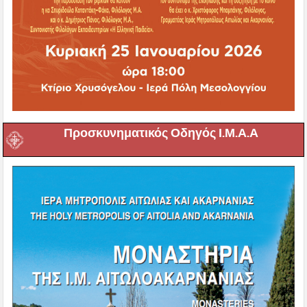
Προσκυνηματικός Οδηγός Ι.Μ.Α.Α