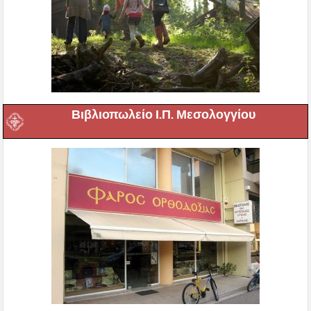
Βιβλιοπωλείο Ι.Π. Μεσολογγίου