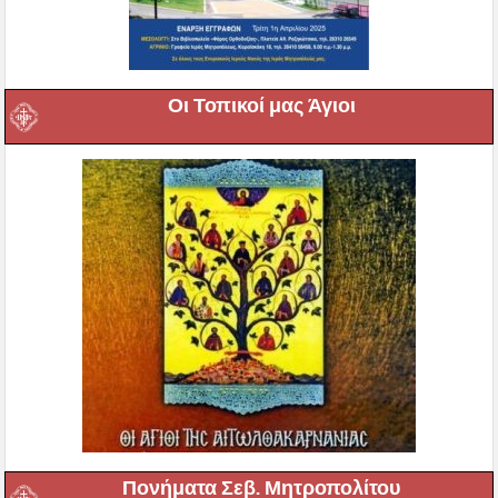
Οι Τοπικοί μας Άγιοι
Πονήματα Σεβ. Μητροπολίτου