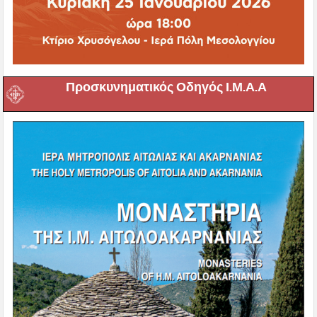
Προσκυνηματικός Οδηγός Ι.Μ.Α.Α