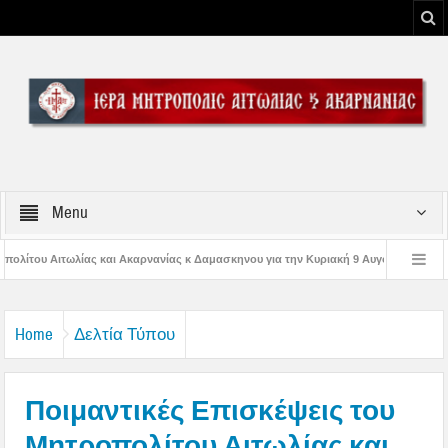
Menu
νίας κ Δαμασκηνου για την Κυριακή 9 Αυγούστου 2026
Η εορτή της Μεταμορ
 Παναγίας
Δέηση υπέρ των πυροσβεστών και των πυροπλήκτων στην Ι. Μ. Α
Home
Δελτία Τύπου
Ποιμαντικές Επισκέψεις του
Μητροπολίτου Αιτωλίας και