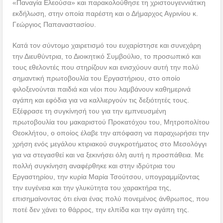
«Παναγία Ελεούσα» και παρακολούθησε τη χριστουγεννιάτικη
εκδήλωση, στην οποία παρέστη και ο Δήμαρχος Αγρινίου κ.
Γεώργιος Παπαναστασίου.
Κατά τον σύντομο χαιρετισμό του ευχαρίστησε και συνεχάρη
την Διευθύντρια, το Διοικητικό Συμβούλιο, το προσωπικό και
τους εθελοντές που στηρίζουν και ενισχύουν αυτή την πολύ
σημαντική πρωτοβουλία του Εργαστήριου, στο οποίο
φιλοξενούνται παιδιά και νέοι που λαμβάνουν καθημερινά
αγάπη και εφόδια για να καλλιεργούν τις δεξιότητές τους.
Εξέφρασε τη συγκίνησή του για την εμπνευσμένη
πρωτοβουλία του μακαριστού Προκατόχου του, Μητροπολίτου
Θεοκλήτου, ο οποίος έλαβε την απόφαση να παραχωρήσει την
χρήση ενός μεγάλου κτιριακού συγκροτήματος στο Μεσολόγγι
για να στεγασθεί και να ξεκινήσει όλη αυτή η προσπάθεια. Με
πολλή συγκίνηση αναφέρθηκε και στην ιδρύτρια του
Εργαστηρίου, την κυρία Μαρία Τσούτσου, υπογραμμίζοντας
την ευγένεια και την γλυκύτητα του χαρακτήρα της,
επισημαίνοντας ότι είναι ένας πολύ πονεμένος άνθρωπος, που
ποτέ δεν χάνει το θάρρος, την ελπίδα και την αγάπη της.