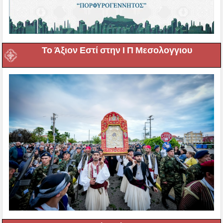
Το Άξιον Εστί στην Ι Π Μεσολογγιου