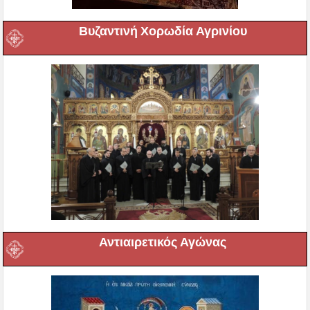
Βυζαντινή Χορωδία Αγρινίου
Αντιαιρετικός Αγώνας