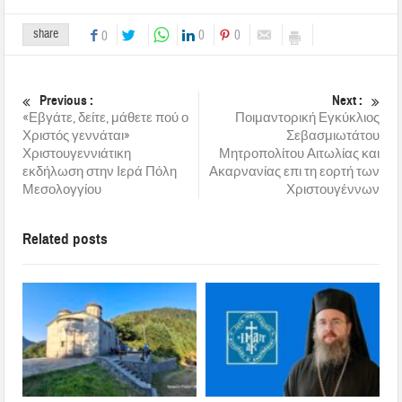
share
0
0
0
Previous :
Next :
«Εβγάτε, δείτε, μάθετε πού ο
Ποιμαντορική Εγκύκλιος
Χριστός γεννάται»
Σεβασμιωτάτου
Χριστουγεννιάτικη
Μητροπολίτου Αιτωλίας και
εκδήλωση στην Ιερά Πόλη
Ακαρνανίας επι τη εορτή των
Μεσολογγίου
Χριστουγέννων
Related posts