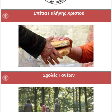
Σπίτια Γαλήνης Χριστού
Σχολές Γονέων