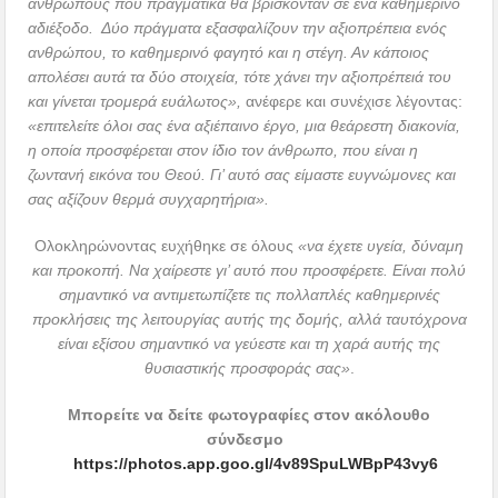
ανθρώπους που πραγματικά θα βρίσκονταν σε ένα καθημερινό
αδιέξοδο. Δύο πράγματα εξασφαλίζουν την αξιοπρέπεια ενός
ανθρώπου, το καθημερινό φαγητό και η στέγη. Αν κάποιος
απολέσει αυτά τα δύο στοιχεία, τότε χάνει την αξιοπρέπειά του
και γίνεται τρομερά ευάλωτος»,
ανέφερε και συνέχισε λέγοντας:
«επιτελείτε όλοι σας ένα αξιέπαινο έργο, μια θεάρεστη διακονία,
η οποία προσφέρεται στον ίδιο τον άνθρωπο, που είναι η
ζωντανή εικόνα του Θεού. Γι’ αυτό σας είμαστε ευγνώμονες και
σας αξίζουν θερμά συγχαρητήρια».
Ολοκληρώνοντας ευχήθηκε σε όλους
«να έχετε υγεία, δύναμη
και προκοπή. Να χαίρεστε γι’ αυτό που προσφέρετε. Είναι πολύ
σημαντικό να αντιμετωπίζετε τις πολλαπλές καθημερινές
προκλήσεις της λειτουργίας αυτής της δομής, αλλά ταυτόχρονα
είναι εξίσου σημαντικό να γεύεστε και τη χαρά αυτής της
θυσιαστικής προσφοράς σας»
.
Μπορείτε να δείτε φωτογραφίες στον ακόλουθο
σύνδεσμο
https://photos.app.goo.gl/4v89SpuLWBpP43vy6