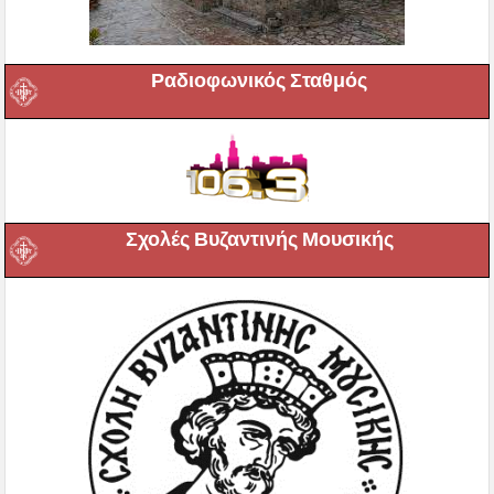
Ραδιοφωνικός Σταθμός
Σχολές Βυζαντινής Μουσικής