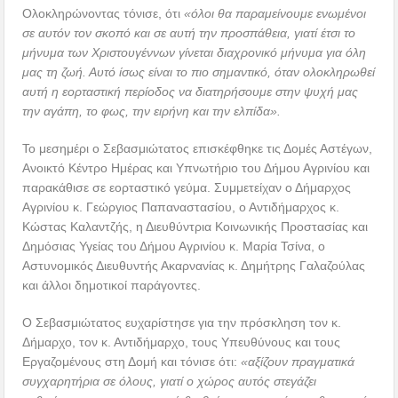
Ολοκληρώνοντας τόνισε, ότι
«όλοι θα παραμείνουμε ενωμένοι
σε αυτόν τον σκοπό και σε αυτή την προσπάθεια, γιατί έτσι το
μήνυμα των Χριστουγέννων γίνεται διαχρονικό μήνυμα για όλη
μας τη ζωή. Αυτό ίσως είναι το πιο σημαντικό, όταν ολοκληρωθεί
αυτή η εορταστική περίοδος να διατηρήσουμε στην ψυχή μας
την αγάπη, το φως, την ειρήνη και την ελπίδα».
Το μεσημέρι ο Σεβασμιώτατος επισκέφθηκε τις Δομές Αστέγων,
Ανοικτό Κέντρο Ημέρας και Υπνωτήριο του Δήμου Αγρινίου και
παρακάθισε σε εορταστικό γεύμα. Συμμετείχαν ο Δήμαρχος
Αγρινίου κ. Γεώργιος Παπαναστασίου, ο Αντιδήμαρχος κ.
Κώστας Καλαντζής, η Διευθύντρια Κοινωνικής Προστασίας και
Δημόσιας Υγείας του Δήμου Αγρινίου κ. Μαρία Τσίνα, ο
Αστυνομικός Διευθυντής Ακαρνανίας κ. Δημήτρης Γαλαζούλας
και άλλοι δημοτικοί παράγοντες.
Ο Σεβασμιώτατος ευχαρίστησε για την πρόσκληση τον κ.
Δήμαρχο, τον κ. Αντιδήμαρχο, τους Υπευθύνους και τους
Εργαζομένους στη Δομή και τόνισε ότι:
«αξίζουν πραγματικά
συγχαρητήρια σε όλους, γιατί ο χώρος αυτός στεγάζει