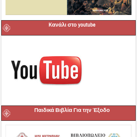
Kανάλι στο youtube
Παιδικά Βιβλία Για την Έξοδο