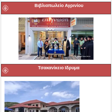
Βιβλιοπωλείο Αγρινίου
Τσακανίκειο Ιδρυμα