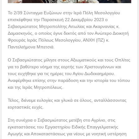
Το 2/39 Σύνταγμα Ευζώνων στην Ιερά Πόλη Μεσολογγίου
επισκέφθηκε την Παρασκευή 22 Δεκεμβρίου 2023 ο
Σεβασμιώτατος Μητροπολίτης Αιτωλίας και Ακαρνανίας κ.
Δαμασκηνός, ο οποίος έγινε δεκτός από τον Ανώτερο Διοικητή
Φρουράς Ιεράς Πόλεως Μεσολογγίου, ΑΝΧΗ (ΠΖ) κ.
Παντελεήμονα Μπετσιά.
Ο Σεβασμιώτατος μίλησε στους Αξιωματικούς και τους Οπλίτες
για το βαθύτερο νόημα της εορτής των Χριστουγέννων και
τους ευχήθηκε για τις ημέρες του Αγίου Δωδεκαημέρου.
Αναφέρθηκε επίσης στην παράδοση και την ιστορία του τόπου
και της Ιεράς Μητροπόλεως.
Τέλος, διένειμε ευλογίες και γλυκά σε όλους, ανταλλάσσοντας
εορταστικές ευχές.
Στη συνέχεια ο Σεβασμιώτατος μετέβη στο Αγρίνιο, στις
εγκαταστάσεις του Εργαστηρίου Ειδικής Επαγγελματικής
Αγωγής και Αποκαταστάσεως για νέους με νοητική υστέρηση