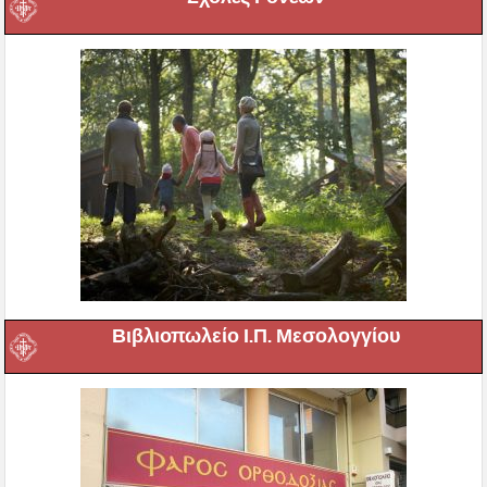
Βιβλιοπωλείο Ι.Π. Μεσολογγίου