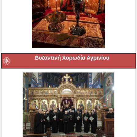
Βυζαντινή Χορωδία Αγρινίου