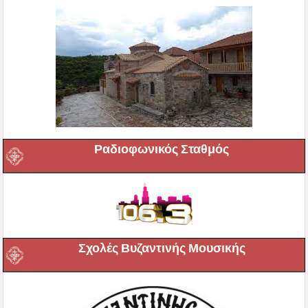
Ραδιοφωνικός Σταθμός
Σχολές Βυζαντινής Μουσικής