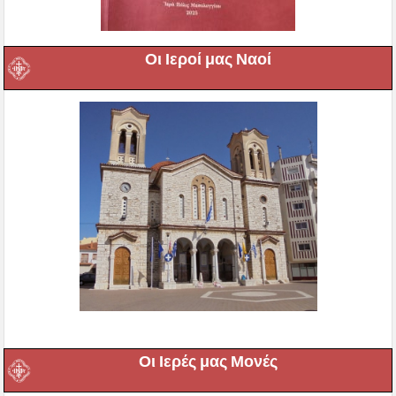
Οι Ιεροί μας Ναοί
Οι Ιερές μας Μονές