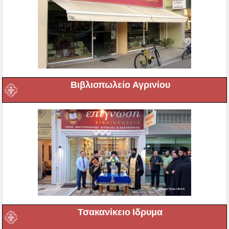
Βιβλιοπωλείο Αγρινίου
Τσακανίκειο Ιδρυμα