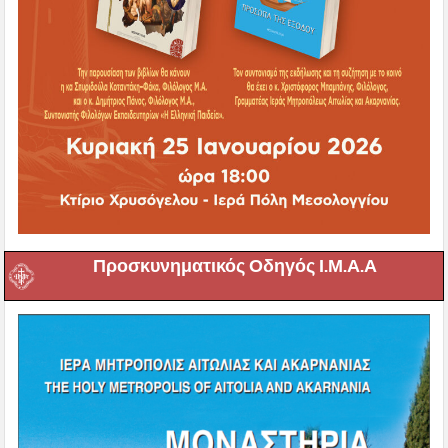
Προσκυνηματικός Οδηγός Ι.Μ.Α.Α