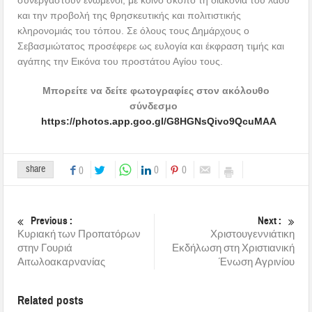
συνεργαστούν ενωμένοι, με κοινό σκοπό τη διακονία του λαού
και την προβολή της θρησκευτικής και πολιτιστικής
κληρονομιάς του τόπου. Σε όλους τους Δημάρχους ο
Σεβασμιώτατος προσέφερε ως ευλογία και έκφραση τιμής και
αγάπης την Εικόνα του προστάτου Αγίου τους.
Μπορείτε να δείτε φωτογραφίες στον ακόλουθο
σύνδεσμο
https://photos.app.goo.gl/G8HGNsQivo9QcuMAA
share
0
0
0
Previous :
Next :
Κυριακή των Προπατόρων
Χριστουγεννιάτικη
στην Γουριά
Εκδήλωση στη Χριστιανική
Αιτωλοακαρνανίας
Ένωση Αγρινίου
Related posts