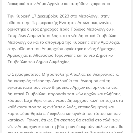
διοικητικά στον Δήμο Αγρινίου και απηύθυνε χαιρετισμό.
Την Κυριακή 17 Δεκεμβρίου 2023 στο Μεσολόγγι, στην
αίθουσα της Περιφερειακής Ενότητος Αιτωλοακαρνανίας
ορκίστηκε ο νέος Δήμαρχος Ιεράς Πόλεως Μεσολογγίου κ.
Σπυρίδων Διαμαντόπουλος και το νέο Δημοτικό Συμβούλιο
Μεσολογγίου και το απόγευμα της Κυριακής στην Αμφιλοχία,
στην αίθουσα του Δημαρχείου ορκίστηκε ο νέος Δήμαρχος
Αμφιλοχίας κ. Αθανάσιος Τορουνίδης και το νέο Δημοτικό
Συμβούλιο του Δήμου Αμφιλοχίας.
Ο Σεβασμιώτατος Μητροπολίτης Αιτωλίας και Ακαρνανίας κ.
Δαμασκηνός τέλεσε την Ακολουθία του Αγιασμού επί τη
εγκαταστάσει των νέων Δημοτικών Αρχών και όρκισε τα νέα
Δημοτικά Συμβούλια, παρουσία τοπικών αρχών και πλήθους
κόσμου. Ευχήθηκε στους νέους Δημάρχους καλή επιτυχία στα
καθήκοντα που τους ανέθεσε ο λαός, εποικοδομητική και
καρποφόρα θητεία επ’ ωφελεία και αγαθώ του τόπου και των
κατοίκων. Τόνισε, ότι ως Επίσκοπος θα σταθεί στο πλάι των
νέων Δημάρχων και επί τη βάση των διακριτών ρόλων τους θα