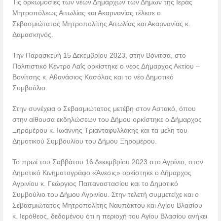
Τις ορκωμοσίες των νέων Δημάρχων των Δήμων της Ιεράς
Μητροπόλεως Αιτωλίας και Ακαρνανίας τέλεσε ο
Σεβασμιώτατος Μητροπολίτης Αιτωλίας και Ακαρνανίας κ.
Δαμασκηνός.
Την Παρασκευή 15 Δεκεμβρίου 2023, στην Βόνιτσα, στο
Πολιτιστικό Κέντρο Λαΐς ορκίστηκε ο νέος Δήμαρχος Ακτίου –
Βονίτσης κ. Αθανάσιος Κασόλας και το νέο Δημοτικό
Συμβούλιο.
Στην συνέχεια ο Σεβασμιώτατος μετέβη στον Αστακό, όπου
στην αίθουσα εκδηλώσεων του Δήμου ορκίστηκε ο Δήμαρχος
Ξηρομέρου κ. Ιωάννης Τριανταφυλλάκης και τα μέλη του
Δημοτικού Συμβουλίου του Δήμου Ξηρομέρου.
Το πρωί του Σαββάτου 16 Δεκεμβρίου 2023 στο Αγρίνιο, στον
Δημοτικό Κινηματογράφο «Άνεσις» ορκίστηκε ο Δήμαρχος
Αγρινίου κ. Γεώργιος Παπαναστασίου και το Δημοτικό
Συμβούλιο του Δήμου Αγρινίου. Στην τελετή συμμετείχε και ο
Σεβασμιώτατος Μητροπολίτης Ναυπάκτου και Αγίου Βλασίου
κ. Ιερόθεος, δεδομένου ότι η περιοχή του Αγίου Βλασίου ανήκει