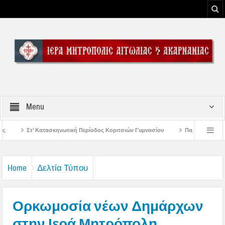
Menu
 Περίοδος Κοριτσιών Γυμνασίου
Παρακλήσεις πρώτης εβδομάδος Δεκαπενταυ
ου Μεσολογγίου
Μήνυμα Σεβασμιωτάτου Μητροπολίτου Αιτωλίας και Ακαρνανί
Home
Δελτία Τύπου
Ορκωμοσία νέων Δημάρχων
στην Ιερά Μητρόπολη