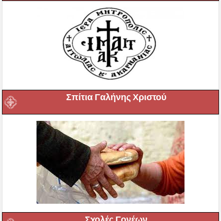
Σπίτια Γαλήνης Χριστού
Σχολές Γονέων