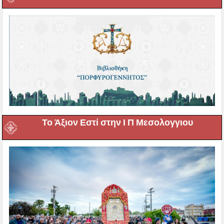
Το Άξιον Εστί στην Ι Π Μεσολογγιου