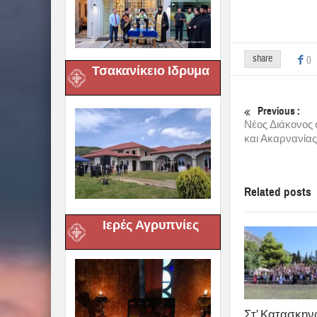
share
0
Τσακανίκειο Ιδρυμα
Previous :
Νέος Διάκονος 
και Ακαρνανίας
Related posts
Ιερές Αγρυπνίες
Στ’ Κατασκην