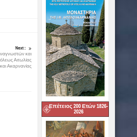
Next :
 Αναγνωστών και
πόλεως Αιτωλίας
και Ακαρνανίας
Επέτειος 200 Ετών 1826-
2026