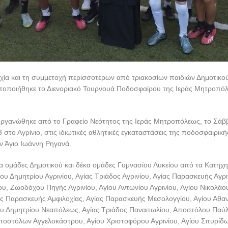
χία και τη συμμετοχή περισσοτέρων από τριακοσίων παιδιών Δημοτικού
τοποιήθηκε το Διενοριακό Τουρνουά Ποδοσφαίρου της Ιεράς Μητροπόλ
οργανώθηκε από το Γραφείο Νεότητος της Ιεράς Μητροπόλεως, το Σάβ
 στο Αγρίνιο, στις ιδιωτικές αθλητικές εγκαταστάσεις της ποδοσφαιρικ
 Άγιο Ιωάννη Ρηγανά.
α ομάδες Δημοτικού και δέκα ομάδες Γυμνασίου Λυκείου από τα Κατηχη
ου Δημητρίου Αγρινίου, Αγίας Τριάδος Αγρινίου, Αγίας Παρασκευής Αγρι
ου, Ζωοδόχου Πηγής Αγρινίου, Αγίου Αντωνίου Αγρινίου, Αγίου Νικολά
ας Παρασκευής Αμφιλοχίας, Αγίας Παρασκευής Μεσολογγίου, Αγίου Αθα
ίου Δημητρίου Νεαπόλεως, Αγίας Τριάδος Παναιτωλίου, Αποστόλου Πα
ποστόλων Αγγελοκάστρου, Αγίου Χριστοφόρου Αγρινίου, Αγίου Σπυρίδ