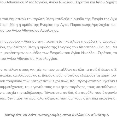
ίου Αθανασίου Μεσολογγίου, Αγίου Νικολάου Στράτου και Αγίου Δημητ
 του Δημοτικού την πρώτη θέση κατέλαβε η ομάδα της Ενορία της Αγ
εύτερη θέση η ομάδα της Ενορίας της Αγίας Παρασκευής Αμφιλοχίας και 
ας του Αγίου Αθανασίου Αμφιλοχίας.
 Γυμνασίου – Λυκείου την πρώτη θέση κατέλαβε η ομάδα της Ενορίας 
νίου, την δεύτερη θέση η ομάδα της Ενορίας του Αποστόλου Παύλου 
έση μοιράστηκαν οι ομάδες των Ενοριών του Αγίου Νικολάου Στράτου, το
 του Αγίου Αθανασίου Μεσολογγίου.
 κυπέλων στους νικητές και των μεταλλίων σε όλα τα παιδιά έκανε ο 
τωλίας και Ακαρνανίας κ. Δαμασκηνός, ο οποίος εξέφρασε τη χαρά του γ
κού τουρνουά των Κατηχητικών Σχολείων, που πραγματοποιήθηκε για 
υμμετέχοντες, τους γονείς τους που ήταν παρόντες, τους υπευθύνους ι
 επιτυχία της εκδήλωσης. Τόνισε στα παιδιά, ότι παρόλο που διαγωνί
δες δεν παύει να είναι όλοι αδέρφια, γιατί ανήκουν στην ίδια οικογένεια 
Μπορείτε να δείτε φωτογραφίες στον ακόλουθο σύνδεσμο