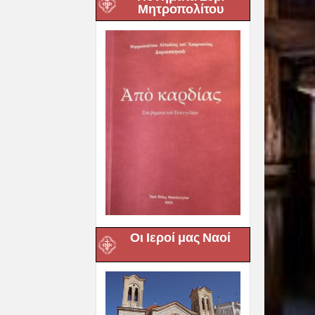
Μητροπολίτου
Οι Ιεροί μας Ναοί