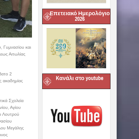
Επετειακό Ημερολόγιο
2026
, Γυμνασίου και
εως Αιτωλίας
βατο 2
Kανάλι στο youtube
ής ακαδημίας
τικά Σχολεία
νίου, Αγίου
ου Λουτρού
νασίου
ύλου Μεγάλης
ωνος