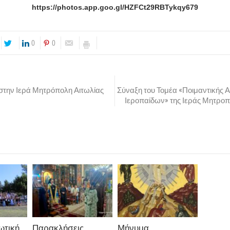
https://photos.app.goo.gl/HZFCt29RBTykqy679
0
0
στην Ιερά Μητρόπολη Αιτωλίας
Σύναξη του Τομέα «Ποιμαντικής
Ιεροπαίδων» της Ιεράς Μητρο
ωτική
Παρακλήσεις
Μήνυμα