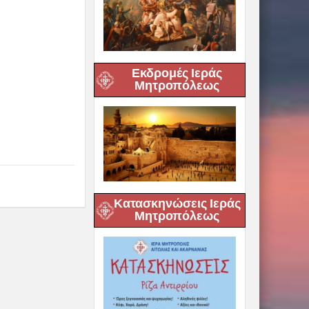
Εκδρομές Ιεράς
Μητροπόλεως
Κατασκηνώσεις Ιεράς
Μητροπόλεως