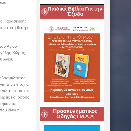
ρίου
Παιδικά Βιβλία Για την
Έξοδο
ίας Παρασκευής
την τρίτη θέση η
του Αγίου
Μεγάλης Χώρας
υ Αγίου
Σεβασμιώτατος
ια την επιτυχία
πρώτη φορά και
ερείς και όσους
στηκαν σε
που είναι η
Προσκυνηματικός
Οδηγός Ι.Μ.Α.Α