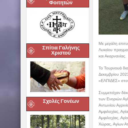
Φοιτητών
Με μεγάλη επιτυ
Σπίτια Γαλήνης
Λυκείου πραγμα
Χριστού
και Ακαρνανίας.
Το Τουρνουά δι
Δεκεμβρίου 2023
«ΕΛΠΙΔΕΣ» στον
Συμμετείχαν δέκ
των Ενοριών Αγί
Σχολές Γονέων
Αντωνίου Αγρινί
Αμφιλοχίας, Αγί
Αμφιλοχίας, Αγ
Χώρας, Αγίων Α