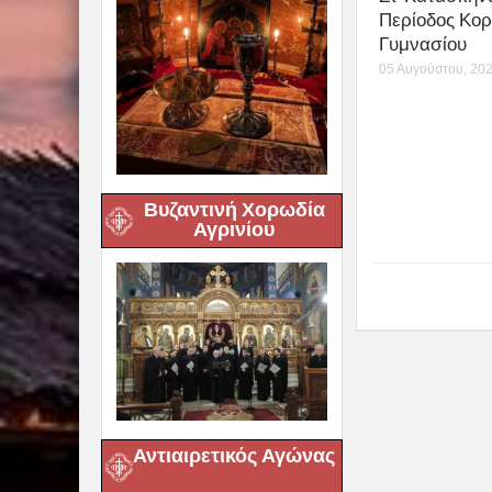
Περίοδος Κορ
Γυμνασίου
05 Αυγούστου, 20
Βυζαντινή Χορωδία
Αγρινίου
Αντιαιρετικός Αγώνας