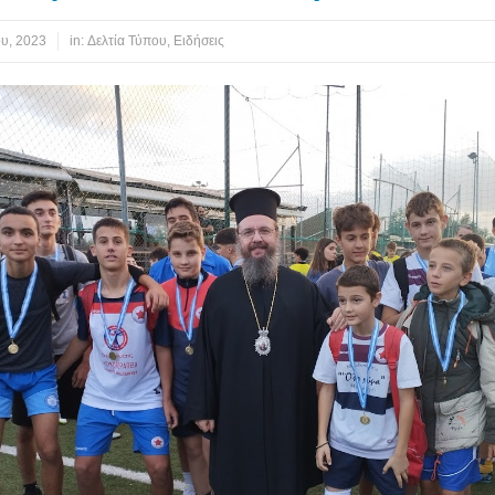
ου, 2023
in:
Δελτία Τύπου
,
Ειδήσεις