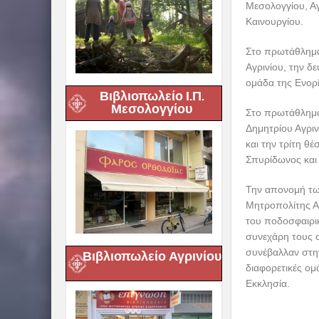
Μεσολογγίου, Αγ
Καινουργίου.
Στο πρωτάθλημα
Αγρινίου, την δ
ομάδα της Ενορί
Βιβλιοπωλείο Ι.Π.
Μεσολογγίου
Στο πρωτάθλημα
Δημητρίου Αγρι
και την τρίτη θ
Σπυρίδωνος και
Την απονομή των
Μητροπολίτης Αι
του ποδοσφαιρι
συνεχάρη τους σ
συνέβαλλαν στην
Βιβλιοπωλείο Αγρινίου
διαφορετικές ομά
Εκκλησία.