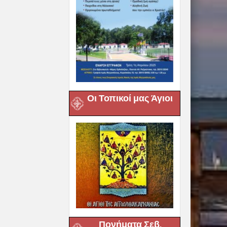
Οι Τοπικοί μας Άγιοι
Πονήματα Σεβ.