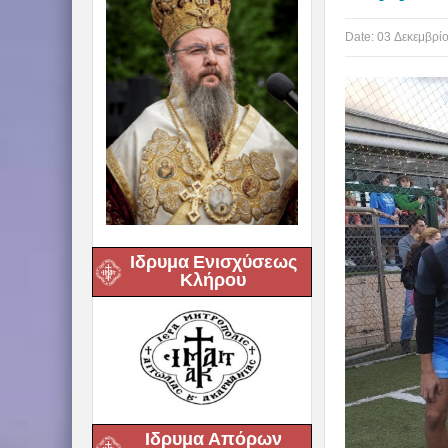
Date:
03 Δεκεμβρί
Ιδρυμα Ενισχύσεως
Κλήρου
Ιδρυμα Απόρων