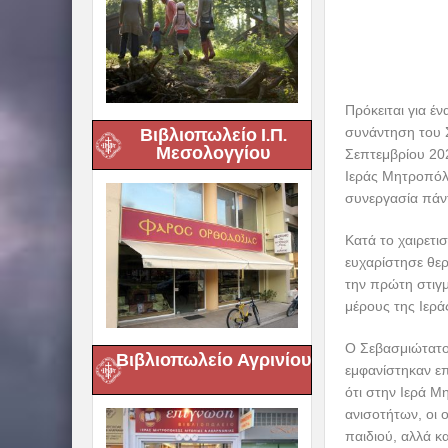
Πρόκειται για έ
Βιβλιοπωλείο Ι.Π.
συνάντηση του 
Μεσολογγίου
Σεπτεμβρίου 202
Ιεράς Μητροπόλε
συνεργασία πάν
Κατά το χαιρετι
ευχαρίστησε θερ
την πρώτη στιγμ
μέρους της Ιερ
Ο Σεβασμιώτατο
Βιβλιοπωλείο Αγρινίου
εμφανίστηκαν επ
ότι στην Ιερά 
ανισοτήτων, οι 
παιδιού, αλλά κ