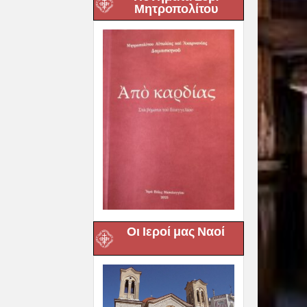
Μητροπολίτου
Οι Ιεροί μας Ναοί