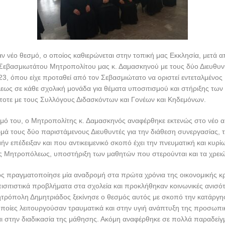
ναν νέο θεσμό, ο οποίος καθιερώνεται στην τοπική μας Εκκλησία, μετά α
Σεβασμιωτάτου Μητροπολίτου μας κ. Δαμασκηνού με τους δύο Διευθυντ
3, όπου είχε προταθεί από τον Σεβασμιώτατο να οριστεί εντεταλμένος
ως σε κάθε σχολική μονάδα για θέματα υποσιτισμού και στήριξης των
τοτε με τους Συλλόγους Διδασκόντων και Γονέων και Κηδεμόνων.
σμό του, ο Μητροπολίτης κ. Δαμασκηνός αναφέρθηκε εκτενώς στο νέο α
μά τους δύο παριστάμενους Διευθυντές για την διάθεση συνεργασίας, 
ήν επέδειξαν και που αντικειμενικό σκοπό έχει την πνευματική και κυρίω
άς Μητροπόλεως, υποστήριξη των μαθητών που στερούνται και τα χρει
ς πραγματοποίησε μία αναδρομή στα πρώτα χρόνια της οικονομικής κ
ισιτιστικά προβλήματα στα σχολεία και προκλήθηκαν κοινωνικές ανισότ
Μητρόπολη Δημητριάδος ξεκίνησε ο θεσμός αυτός με σκοπό την κατάργ
οποίες λειτουργούσαν τραυματικά και στην υγιή ανάπτυξη της προσωπι
αι στην διαδικασία της μάθησης. Ακόμη αναφέρθηκε σε πολλά παραδείγ