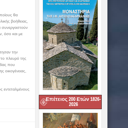
ποίους θα
υλικής βοήθειας,
να συνεργαστούν
, όσο και με
στησαν την
 στο πλευρό της
βίας που
ης οικογένειας,
υς εντεταλμένους
Επέτειος 200 Ετών 1826-
2026