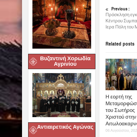
Previous :
Πρόσκληση εγκα
Κέντρου Συμπα
Ιερα Πόλη του 
Related posts
Βυζαντινή Χορωδία
Αγρινίου
Η εορτή της
Μεταμορφώσ
του Σωτήρος
Χριστού στην 
Αιτωλοακαρν
Αντιαιρετικός Αγώνας
06 Αυγούστου, 20