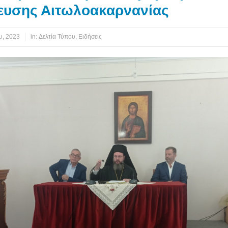
ευσης Αιτωλοακαρνανίας
υ, 2023
in:
Δελτία Τύπου
,
Ειδήσεις