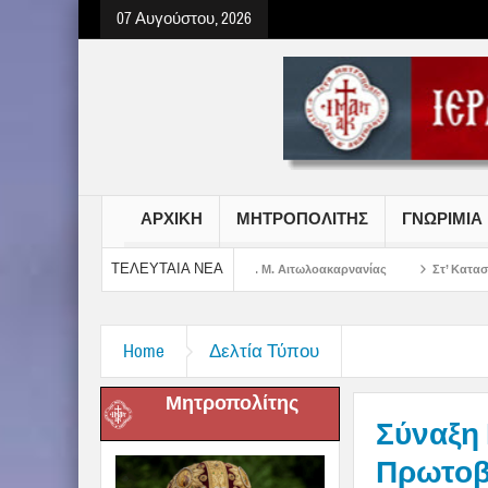
07 Αυγούστου, 2026
ΑΡΧΙΚΗ
ΜΗΤΡΟΠΟΛΙΤΗΣ
ΓΝΩΡΙΜΙΑ
ΤΕΛΕΥΤΑΙΑ ΝΕΑ
ωτήρος Χριστού στην Ι. Μ. Αιτωλοακαρνανίας
Στ’ Κατασκηνωτική Περίοδος
Home
Δελτία Τύπου
Μητροπολίτης
Σύναξη 
Πρωτοβά