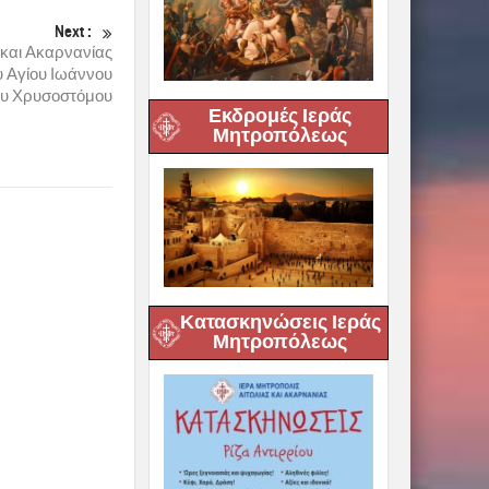
Next :
 και Ακαρνανίας
υ Αγίου Ιωάννου
ου Χρυσοστόμου
Εκδρομές Ιεράς
Μητροπόλεως
Κατασκηνώσεις Ιεράς
Μητροπόλεως