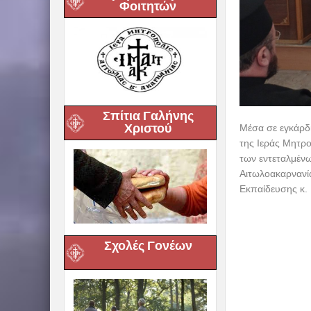
Φοιτητών
Σπίτια Γαλήνης
Χριστού
Μέσα σε εγκάρδ
της Ιεράς Μητρο
των εντεταλμέν
Αιτωλοακαρνανία
Εκπαίδευσης κ. 
Σχολές Γονέων