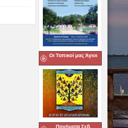
Οι Τοπικοί μας Άγιοι
Πονήματα Σεβ.