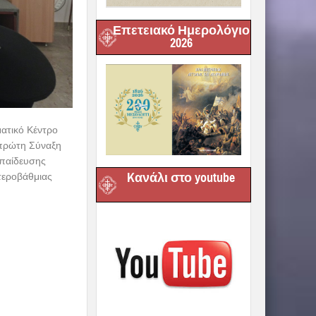
Επετειακό Ημερολόγιο
2026
ατικό Κέντρο
 πρώτη Σύναξη
κπαίδευσης
Kανάλι στο youtube
υτεροβάθμιας