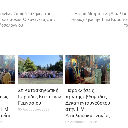
ινίων Σπιτιού Γαλήνης και
Η Ιερά Μητρόπολη Αιτωλίας
ραστάσεως Οικογένειας στην
υποδέχθηκε την Τιμία Κάρα το
Μεσολογγίου
τ
Στ’ Κατασκηνωτική
Παρακλήσεις
εως
Περίοδος Κοριτσιών
πρώτης εβδομάδος
Γυμνασίου
Δεκαπενταυγούστου
Ι. Μ.
στην Ι. Μ.
05 Αυγούστου, 2026
ανίας
Αιτωλωοακαρνανίας
26
05 Αυγούστου, 2026