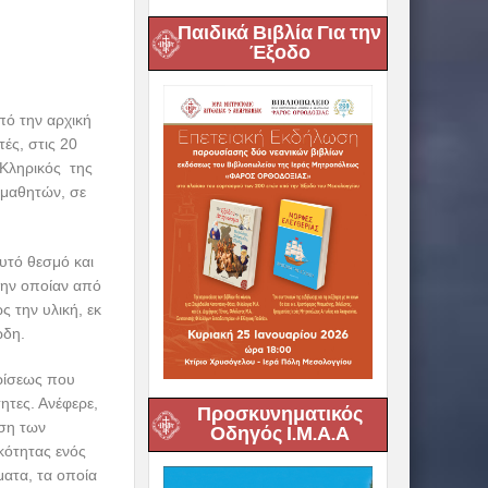
Παιδικά Βιβλία Για την
Έξοδο
πό την αρχική
ές, στις 20
 Κληρικός της
 μαθητών, σε
υτό θεσμό και
την οποίαν από
ς την υλική, εκ
ώδη.
ρίσεως που
ητες. Ανέφερε,
Προσκυνηματικός
ηση των
Οδηγός Ι.Μ.Α.Α
κότητας ενός
ματα, τα οποία