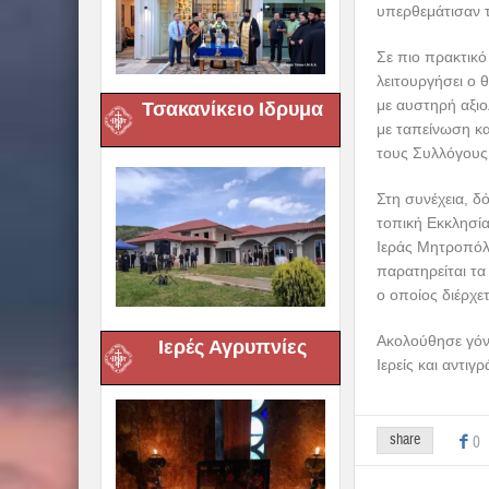
υπερθεμάτισαν 
Σε πιο πρακτικ
λειτουργήσει ο θ
με αυστηρή αξι
Τσακανίκειο Ιδρυμα
με ταπείνωση κα
τους Συλλόγους
Στη συνέχεια, δ
τοπική Εκκλησία
Ιεράς Μητροπόλε
παρατηρείται τα 
ο οποίος διέρχετ
Ακολούθησε γόνι
Ιερές Αγρυπνίες
Ιερείς και αντι
share
0