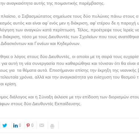
την αναγκαιότητα αυτής της ποιμαντικής παρέμβασης.
ό πλαίσιο, ο Σεβασμιώτατος σημείωσε τους δύο πυλώνες πάνω στους ο
εσμός αυτός και είναι αφ’ ενός μεν η διάκριση, αφ’ ετέρου δε η παροχή 
ολόγηση των αναγκών κατά περίπτωση. Τέλος, προέτρεψε τους Ιερείς 
ι διάκριση, τόσο με τους Διευθυντές των Σχολείων που τους ανατέθηκαν
 Διδασκόντων και Γονέων και Κηδεμόνων.
όθηκε ο λόγος στους δύο Διευθυντές, οι οποίοι με τη σειρά τους ευχαρί
 για αυτή τη νέα συνεργασία που καθιερώθηκε και τόνισαν ότι θα είναι
ως για τα θέματα αυτά. Επεσήμαναν επίσης την έκρηξη της νεανικής 
τελευταία χρόνια, αλλά και την αναγκαιότητα για ενίσχυση του θεσμού τ
αι κρίση.
μος διάλογος και η Σύναξη έκλεισε με την επίδοση των διορισμών στο
γράφων στους δύο Διευθυντές Εκπαίδευσης.
0
0