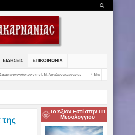
ΕΙΔΗΣΕΙΣ
ΕΠΙΚΟΙΝΩΝΙΑ
την Ι. Μ. Αιτωλωοακαρνανίας
Μήνυμα Σεβασμιωτάτου Μητροπολίτου Αιτωλί
Το Άξιον Εστί στην Ι Π
Μεσολογγιου
 της