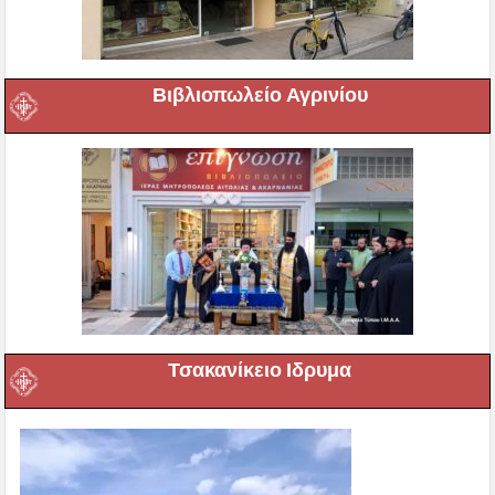
Βιβλιοπωλείο Αγρινίου
Τσακανίκειο Ιδρυμα