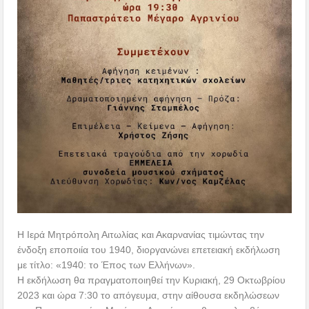
Η Ιερά Μητρόπολη Αιτωλίας και Ακαρνανίας τιμώντας την
ένδοξη εποποιία του 1940, διοργανώνει επετειακή εκδήλωση
με τίτλο: «1940: το Έπος των Ελλήνων».
Η εκδήλωση θα πραγματοποιηθεί την Κυριακή, 29 Οκτωβρίου
2023 και ώρα 7:30 το απόγευμα, στην αίθουσα εκδηλώσεων