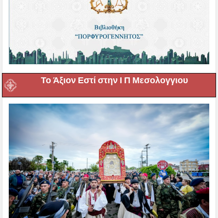
Το Άξιον Εστί στην Ι Π Μεσολογγιου