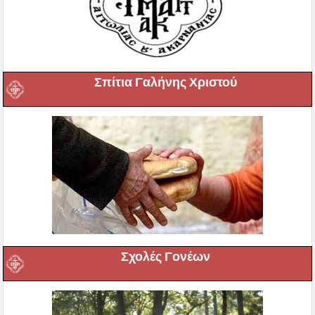
Σπίτια Γαλήνης Χριστού
Σχολές Γονέων