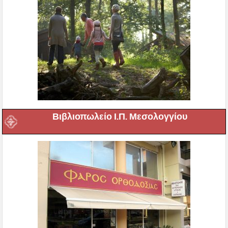
Βιβλιοπωλείο Ι.Π. Μεσολογγίου