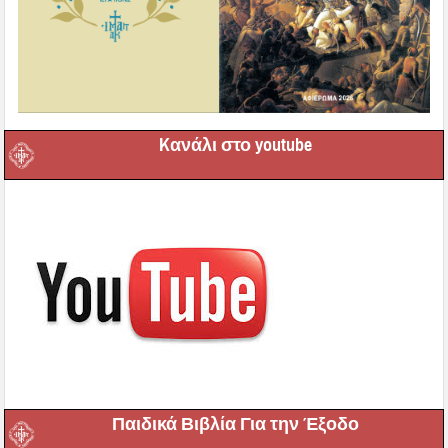
Kανάλι στο youtube
Παιδικά Βιβλία Για την Έξοδο