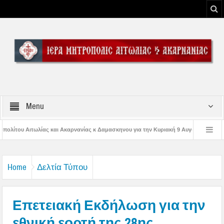
Menu
ανίας κ Δαμασκηνου για την Κυριακή 9 Αυγούστου 2026
Η εορτή της Μεταμο
ς Παναγίας
Δέηση υπέρ των πυροσβεστών και των πυροπλήκτων στην Ι. Μ. 
Home
Δελτία Τύπου
Επετειακή Εκδήλωση για την
εθνική εορτή της 28ης