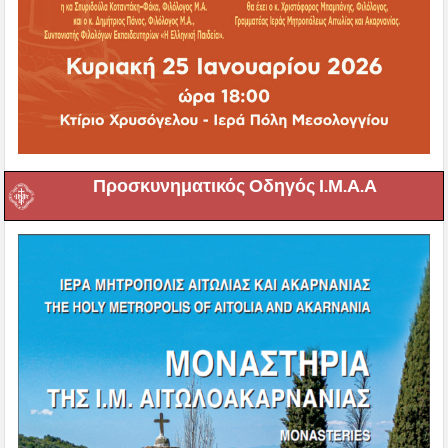
Προσκυνηματικός Οδηγός Ι.Μ.Α.Α