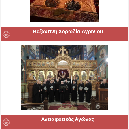
Βυζαντινή Χορωδία Αγρινίου
Αντιαιρετικός Αγώνας