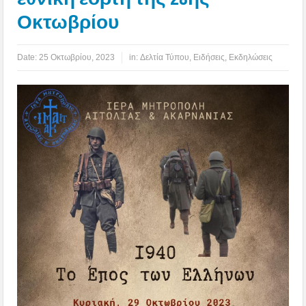
Οκτωβρίου
Date:
25 Οκτωβρίου, 2023
in:
Δελτία Τύπου
,
Ειδήσεις
,
Εκδηλώσεις