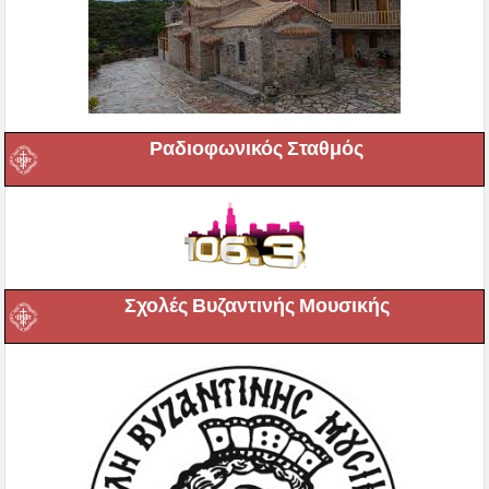
Ραδιοφωνικός Σταθμός
Σχολές Βυζαντινής Μουσικής