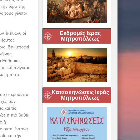
 τὴν ὥρα τῆς
ς τους γίνεται
Εκδρομές Ιεράς
ν ἐκείνων, οἱ
Μητροπόλεως
 ἑαυτὸς
ως, δὲν μπορεῖ
γήινης
ὁ Εὐθύμιος
αι καὶ πνίγεται
αὶ ἡ πίστη
Κατασκηνώσεις Ιεράς
ποὺ στεροῦνται
Μητροπόλεως
υχὲς τῶν
 καὶ τὶς
ὼς ἡ πιὸ βαθιὰ
ονὴ
άνονται ἔντονα
ία καὶ τὴν