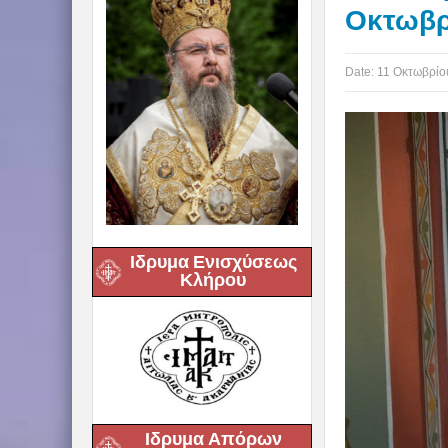
Οκτωβρ
Date:
11 Οκτωβρίο
Ιδρυμα Ενισχύσεως
Κλήρου
Ιδρυμα Απόρων