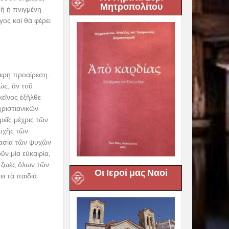
Μητροπολίτου
 ἢ ἡ πνιγμένη
ος καὶ θὰ φέρει
θερη προαίρεση.
ώς, ἂν τοῦ
εῖνος ἐξῆλθε
χριστιανικῶν
ρεῖς μέχρις τῶν
υχῆς τῶν
μασία τῶν ψυχῶν
ῦν μία εὐκαιρία,
ς ζωὲς ὅλων τῶν
Οι Ιεροί μας Ναοί
ι τὰ παιδιά