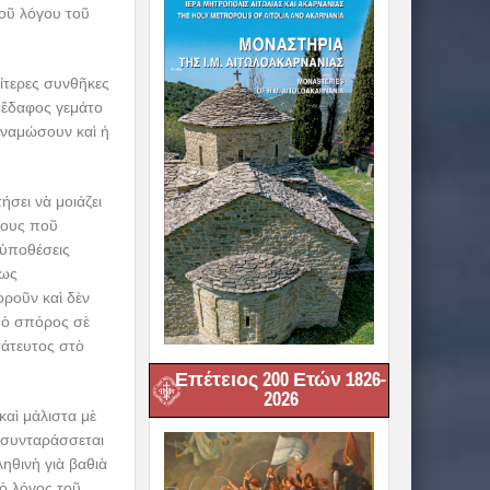
οῦ λόγου τοῦ
αίτερες συνθῆκες
ὲ ἔδαφος γεμάτο
δυναμώσουν καὶ ἡ
σει νὰ μοιάζει
πους ποῦ
 ὑποθέσεις
πως
οροῦν καὶ δὲν
ι ὁ σπόρος σὲ
τάτευτος στὸ
Επέτειος 200 Ετών 1826-
2026
καὶ μάλιστα μὲ
, συνταράσσεται
ηθινὴ γιὰ βαθιὰ
 ὁ λόγος τοῦ