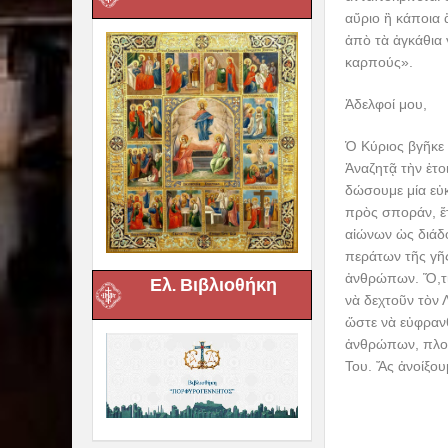
αὔριο ἢ κάποια 
ἀπὸ τὰ ἀγκάθια 
καρπούς».
Ἀδελφοί μου,
Ὁ Κύριος βγῆκε 
Ἀναζητᾷ τὴν ἑτο
δώσουμε μία εὐ
πρὸς σποράν, ἔτ
αἰώνων ὡς διάδο
περάτων τῆς γῆ
ἀνθρώπων. Ὅ,τι
Ελ. Βιβλιοθήκη
νὰ δεχτοῦν τὸν 
ὥστε νὰ εὐφρανθ
ἀνθρώπων, πλούσ
Του. Ἄς ἀνοίξου