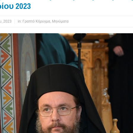
ίου 2023
υ, 2023
in:
Γραπτό Κήρυγμα
,
Μηνύματα