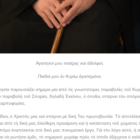
Ἀγαπητοί μου πατέρες καί ἀδελφοί,
Παιδιά μου ἐν Κυρίῳ ἀγαπημένα,
ησία παρουσιάζει σήμερα μία ἀπὸ τὶς γνωστότερες παραβολὲς τοῦ Κυρ
ὴν παραβολὴ τοῦ Σπορέα, δηλαδὴ Ἐκείνου, ὁ ὁποῖος σπέρνει τὸν σπόρο
καρποφορίας.
 ἴδιος ὁ Χριστός μας καὶ σπέρνει μὲ δική Του πρωτοβουλία. Τὸ ἀποτέλ
αι ἀπὸ τὴ δική μας ἐλεύθερη προαίρεση καὶ ἡ κατάσταση τοῦ χώματος
πόρο ἐναπόκειται στὸ δικό μας πνευματικὸ ἔργο. Γιὰ τὸν λόγο αὐτό, ἡ 
ι νὰ ρωτήσει ἐμᾶς, τὸ σημερινὸ χωράφι πρὸς τὸ ὁποῖο ἐξέρχεται ὁ καλ