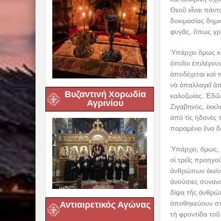
Θεοῦ εἶναι πάντ
δοκιμασίας δημι
φυγᾶς, ὅπως γρά
Ὑπάρχει ὅμως κα
ὁποῖοι ἐπιλέγο
ἀποδέχεται καὶ 
νὰ ἀπαλλαγεῖ ἀ
Βυζαντινή Χορωδία
καλοζωίας. Ἐδῶ
Αγρινίου
Ζιγαβηνός, ἐκκλ
ἀπὸ τὶς ἡδονὲς 
παραμένει ἕνα δ
Ὑπάρχει, ὅμως, 
οἱ τρεῖς προηγο
ἀνθρώπων ἐκείνω
ἀνούσιες συνανα
δίψα τῆς ἀνθρώπ
Αντιαιρετικός Αγώνας
ἀποθηκεύουν στὴ
τὴ φροντίδα το