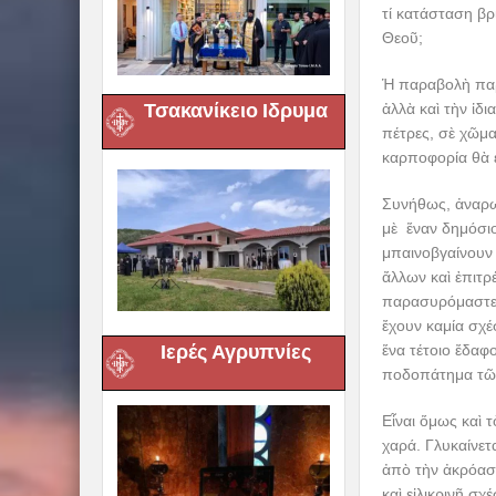
τί κατάσταση β
Θεοῦ;
Ἡ παραβολὴ παρο
Τσακανίκειο Ιδρυμα
ἀλλὰ καὶ τὴν ἰδ
πέτρες, σὲ χῶμα
καρποφορία θὰ ε
Συνήθως, ἀναρωτ
μὲ ἕναν δημόσι
μπαινοβγαίνουν
ἄλλων καὶ ἐπιτρ
παρασυρόμαστε ε
ἔχουν καμία σχέ
Ιερές Αγρυπνίες
ἕνα τέτοιο ἔδαφ
ποδοπάτημα τῶν
Εἶναι ὅμως καὶ 
χαρά. Γλυκαίνετ
ἀπὸ τὴν ἀκρόαση
καὶ εἰλικρινῆ σχ