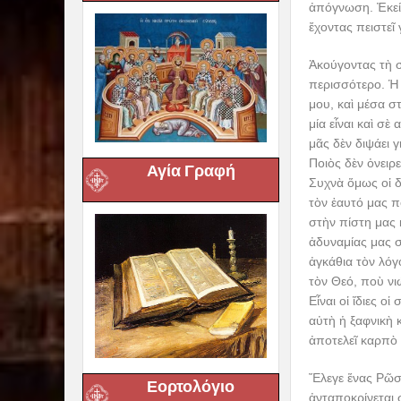
ἀπόγνωση. Ἐκεί
ἔχοντας πειστεῖ
Ἀκούγοντας τὴ 
περισσότερο. Ἡ 
μου, καὶ μέσα σ
μία εἶναι καὶ σ
μᾶς δὲν διψάει 
Ποιὸς δὲν ὀνειρ
Αγία Γραφή
Συχνὰ ὅμως οἱ δ
τὸν ἑαυτό μας π
στὴν πίστη μας 
ἀδυναμίας μας σ
ἀγκάθια τὸν λόγ
τὸν Θεό, ποὺ ν
Εἶναι οἱ ἴδιες ο
αὐτὴ ἡ ξαφνικὴ 
ἀποτελεῖ καρπὸ
Ἔλεγε ἕνας Ρῶσο
Εορτολόγιο
ἀνταποκρίνεται 