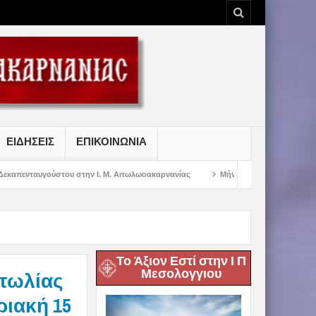
ΕΙΔΗΣΕΙΣ
ΕΠΙΚΟΙΝΩΝΙΑ
την Ι. Μ. Αιτωλωοακαρνανίας
Μήνυμα Σεβασμιωτάτου Μητροπολίτου Αιτωλία
Το Άξιον Εστί στην Ι Π
Μεσολογγιου
τωλίας
ριακή 15