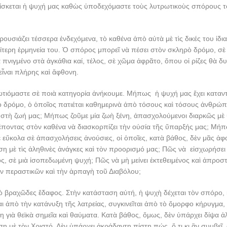
ρίσκεται ἡ ψυχή μας καθὼς ὑποδεχόμαστε τοὺς λυτρωτικοὺς σπόρους τ
υσιάζει τέσσερα ἐνδεχόμενα, τὸ καθένα ἀπὸ αὐτὰ μὲ τὶς δικές του ἰδι
ιαίτερη ἑρμηνεία του. Ὁ σπόρος μπορεῖ νὰ πέσει στὸν σκληρὸ δρόμο, σ
 πνιγμένο στὰ ἀγκάθια καί, τέλος, σὲ χῶμα ἀφρᾶτο, ὅπου οἱ ρίζες θὰ 
ἶναι πλήρης καὶ ἄφθονη.
ιόμαστε σὲ ποιὰ κατηγορία ἀνήκουμε. Μήπως ἡ ψυχή μας ἔχει καταντή
ο δρόμο, ὁ ὁποῖος πατιέται καθημερινὰ ἀπὸ τόσους καὶ τόσους ἀνθρώ
 στὴ ζωή μας; Μήπως ζοῦμε μία ζωὴ ξένη, ἀπασχολούμενοι διαρκῶς μὲ
έποντας στὸν καθένα νὰ διασκορπίζει τὴν οὐσία τῆς ὕπαρξής μας; Μή
ὔκολα σὲ ἀπασχολήσεις ἀνούσιες, οἱ ὁποῖες, κατὰ βάθος, δὲν μᾶς ἀφ
ση μὲ τὶς ἀληθινὲς ἀνάγκες καὶ τὸν προορισμό μας; Πῶς νὰ εἰσχωρήσε
ος, σὲ μιὰ ἰσοπεδωμένη ψυχή; Πῶς νὰ μὴ μείνει ἐκτεθειμένος καὶ ἀπροσ
 περαστικῶν καὶ τὴν ἁρπαγὴ τοῦ Διαβόλου;
τὸ βραχῶδες ἔδαφος. Στὴν κατάσταση αὐτή, ἡ ψυχὴ δέχεται τὸν σπόρο, 
αι ἀπὸ τὴν κατάνυξη τῆς λατρείας, συγκινεῖται ἀπὸ τὸ ὄμορφο κήρυγμα
 γιὰ θεϊκὰ σημεῖα καὶ θαύματα. Κατὰ βάθος, ὅμως, δὲν ὑπάρχει δίψα ἀλ
έση μὲ τὸν Χριστό. Δὲν ὑπάρχει ἀκράδαντη πίστη πώς, ὅ,τι κι ἂν συμβεῖ,