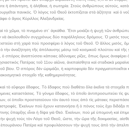
οτε ἡ ἀπάντηση, ἡ ἀλήθεια, ἡ σωτηρία. Στοὺς ἀνθρώπους αὐτούς, κατὰ
ουργεῖται πανικός. Ὁ λόγος τοῦ Θεοῦ ἐκτοπίζεται στὰ ἀζήτητα καὶ ὁ νοῦ
φει ὁ ἅγιος Κύριλλος Ἀλεξανδρείας.
ὶ τὸ χῶμα, τὸ πνιγμένο στ΄ ἀγκάθια. Ἔτσι μοιάζει ἡ ψυχὴ τῶν ἀνθρώπω
υν νὰ ἀκολουθοῦν συγχρόνως δύο παράλληλους δρόμους. Ὁ μισός τους
πιστεύει στὴ χαρὰ ποὺ προσφέρει ὁ λόγος τοῦ Θεοῦ. Ὁ ἄλλος μισὸς, ὅμ
πὸ τὴν ἀναζήτηση τῆς ἀπόλαυσης μέσῳ τοῦ κοσμικοῦ πλούτου καὶ τῆς 
, ὁ σπόρος ἀναπτύσσει κάποιες ἀδύναμες ρίζες, ὅπως ὅμως ἀναφέρει 
ησιαστικὸς Πατέρας τοῦ 11ου αἰῶνα, ἀνεπαίσθητα καὶ σταδιακὰ μαραίνετ
τοῦ βίου. Ὁ σπόρος δὲν ὡριμάζει, ἡ καρποφορία δὲν πραγματοποιεῖται κ
ιακοσμητικὸ στοιχεῖο τῆς καθημερινότητας.
καὶ τὸ εὔφορο ἔδαφος. Τὸ ἔδαφος ποὺ διαθέτει ὅλα ἐκεῖνα τὰ στοιχεῖα 
ύμενες καταστάσεις. Τὸ γόνιμο ἔδαφος, τὸ ὁποῖο ἀντιπροσωπεύει τὶς ψ
ν, οἱ ὁποῖοι προστατεύουν τὸν ἑαυτό τους ἀπὸ τὶς μάταιες περισπάσεις
στροφές. Ἐκείνων ποὺ ἔχουν κατανοήσει ἤ ὁ πόνος τοὺς ἔχει διδάξει π
ινης ὕπαρξης εἶναι ἡ δίψα γιὰ Θεό. Ἐκείνων, ποὺ μὲ ὑπομονὴ καὶ ἐπιμ
ν ψυχὴ τοὺς τὸν Λόγο τοῦ Θεοῦ, ὥστε, τὴν ὥρα τῆς δοκιμασίας, αἰσθ
ῦ ἐπουράνιου Πατέρα καὶ προφυλάσσουν τὴν ψυχή τους ἀπὸ τὴν ἀπελπισ