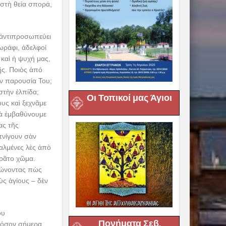
στὴ θεία σπορά,
 ἀντιπροσωπεύει
χωράφι, ἀδελφοί
καὶ ἡ ψυχή μας,
ῆς. Ποιὸς ἀπό
ὴν παρουσία Του;
στὴν ἐλπίδα;
Οι Τοπικοί μας Άγιοι
υς καὶ ξεχνᾶμε
νὰ ἐμβαθύνουμε
ας τῆς
πνίγουν σὰν
ταλμένες λὲς ἀπὸ
φρᾶτο χῶμα.
ιστώνοντας πὼς
ὺς ἁγίους – δὲν
ου
Πονήματα Σεβ.
 πόσον σήμερα,