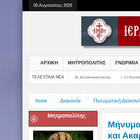
08 Αυγούστου, 2026
ΑΡΧΙΚΗ
ΜΗΤΡΟΠΟΛΙΤΗΣ
ΓΝΩΡΙΜΙΑ
ΤΕΛΕΥΤΑΙΑ ΝΕΑ
ωτήρος Χριστού στην Ι. Μ. Αιτωλοακαρνανίας
Στ’ Κατασκηνωτική Περίοδος 
Home
Διακονία
Πνευματική Διακονί
Μητροπολίτης
Μήνυμα
και Ακα