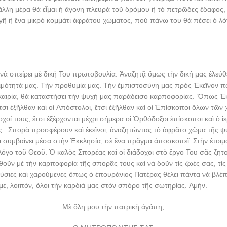
ἄλλη μέρα θὰ εἶμαι ἡ ἄγονη πλευρὰ τοῦ δρόμου ἢ τὸ πετρῶδες ἔδαφος,
γῆ ἢ ἕνα μικρὸ κομμάτι ἀφράτου χώματος, ποὺ πάνω του θὰ πέσει ὁ λόγ
νὰ σπείρει μὲ δική Του πρωτοβουλία. Ἀναζητᾷ ὅμως τὴν δική μας ἐλεύ
ιμότητά μας. Τὴν προθυμία μας. Τὴν ἐμπιστοσύνη μας πρὸς Ἐκεῖνον π
καιρία, θὰ καταστήσει τὴν ψυχή μας παράδεισο καρποφορίας. Ὅπως Ἐκ
σι ἐξῆλθαν καὶ οἱ Ἀπόστολοι, ἔτσι ἐξῆλθαν καὶ οἱ Ἐπίσκοποι ὅλων τῶν 
χοί τους, ἔτσι ἐξέρχονται μέχρι σήμερα οἱ Ὀρθόδοξοι ἐπίσκοποι καὶ ὁ ἱε
ς. Σπορὰ προσφέρουν καὶ ἐκεῖνοι, ἀναζητώντας τὸ ἀφρᾶτο χῶμα τῆς ψ
 συμβαίνει μέσα στὴν Ἐκκλησία, σὲ ἕνα πρᾶγμα ἀποσκοπεῖ: Στὴν ἑτοι
Λόγο τοῦ Θεοῦ. Ὁ καλὸς Σπορέας καὶ οἱ διάδοχοι στὸ ἔργο Του σᾶς ζητο
οῦν μὲ τὴν καρποφορία τῆς σπορᾶς τους καὶ νὰ δοῦν τὶς ζωές σας, τὶ
ιες καὶ χαρούμενες ὅπως ὁ ἐπουράνιος Πατέρας θέλει πάντα νὰ βλέπε
με, λοιπὸν, ὅλοι τὴν καρδιά μας στὸν σπόρο τῆς σωτηρίας. Ἀμήν.
Μὲ ὅλη μου τὴν πατρικὴ ἀγάπη,