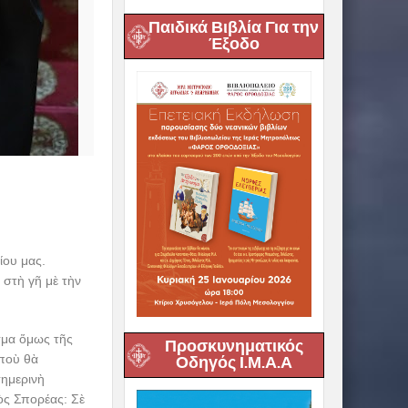
Παιδικά Βιβλία Για την
Έξοδο
ίου μας.
 στὴ γῆ μὲ τὴν
εσμα ὅμως τῆς
Προσκυνηματικός
 ποὺ θὰ
Οδηγός Ι.Μ.Α.Α
σημερινὴ
ὸς Σπορέας: Σὲ