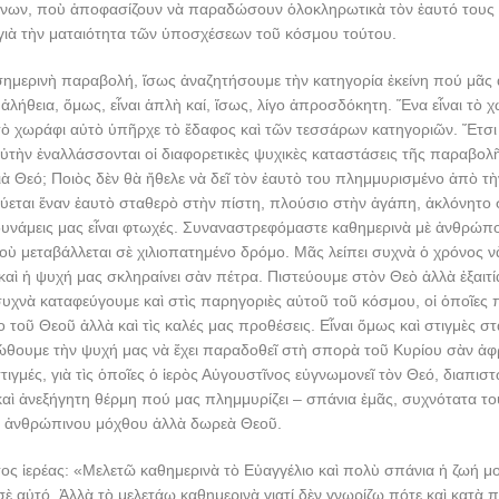
νων, ποὺ ἀποφασίζουν νὰ παραδώσουν ὁλοκληρωτικὰ τὸν ἑαυτό τους 
 γιὰ τὴν ματαιότητα τῶν ὑποσχέσεων τοῦ κόσμου τούτου.
σημερινὴ παραβολή, ἴσως ἀναζητήσουμε τὴν κατηγορία ἐκείνη πού μᾶς
ἀλήθεια, ὅμως, εἶναι ἁπλὴ καί, ἴσως, λίγο ἀπροσδόκητη. Ἕνα εἶναι τὸ 
τὸ χωράφι αὐτὸ ὑπῆρχε τὸ ἔδαφος καὶ τῶν τεσσάρων κατηγοριῶν. Ἔτσι 
ὲ αὐτὴν ἐναλλάσσονται οἱ διαφορετικὲς ψυχικὲς καταστάσεις τῆς παραβολ
γιὰ Θεό; Ποιὸς δὲν θὰ ἤθελε νὰ δεῖ τὸν ἑαυτὸ του πλημμυρισμένο ἀπὸ τ
εύεται ἕναν ἑαυτὸ σταθερὸ στὴν πίστη, πλούσιο στὴν ἀγάπη, ἀκλόνητο 
υνάμεις μας εἶναι φτωχές. Συναναστρεφόμαστε καθημερινὰ μὲ ἀνθρώπο
οὺ μεταβάλλεται σὲ χιλιοπατημένο δρόμο. Μᾶς λείπει συχνὰ ὁ χρόνος 
καὶ ἡ ψυχή μας σκληραίνει σὰν πέτρα. Πιστεύουμε στὸν Θεὸ ἀλλὰ ἐξαιτί
υχνὰ καταφεύγουμε καὶ στὶς παρηγοριὲς αὐτοῦ τοῦ κόσμου, οἱ ὁποῖες 
ο τοῦ Θεοῦ ἀλλὰ καὶ τὶς καλές μας προθέσεις. Εἶναι ὅμως καὶ στιγμὲς σ
ιώθουμε τὴν ψυχή μας νὰ ἔχει παραδοθεῖ στὴ σπορὰ τοῦ Κυρίου σὰν ἀ
ἱ στιγμές, γιὰ τὶς ὁποῖες ὁ ἱερὸς Αὐγουστῖνος εὐγνωμονεῖ τὸν Θεό, διαπ
καὶ ἀνεξήγητη θέρμη πού μας πλημμυρίζει – σπάνια ἐμᾶς, συχνότατα το
 ἀνθρώπινου μόχθου ἀλλὰ δωρεὰ Θεοῦ.
ς ἱερέας: «Μελετῶ καθημερινὰ τὸ Εὐαγγέλιο καὶ πολὺ σπάνια ἡ ζωή μ
σὲ αὐτό. Ἀλλὰ τὸ μελετάω καθημερινὰ γιατί δὲν γνωρίζω πότε καὶ κατὰ