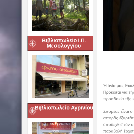
Βιβλιοπωλείο Ι.Π.
Μεσολογγίου
Ἡ ἁγία μας Ἐκκλ
Πρόκειται γιὰ τ
προσδοκία τῆς 
Βιβλιοπωλείο Αγρινίου
Σπορέας εἶναι ὁ
σπορᾶς ἐξαρτᾶτ
ὑποδεχθεῖ τὸν σ
παραβολὴ ἔρχετα