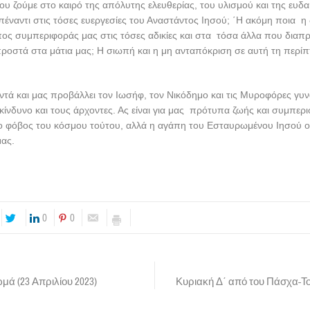
ου ζούμε στο καιρό της απόλυτης ελευθερίας, του υλισμού και της ευδα
πέναντι στις τόσες ευεργεσίες του Αναστάντος Ιησού; ΄Η ακόμη ποια η
πος συμπεριφοράς μας στις τόσες αδικίες και στα τόσα άλλα που διαπρ
προστά στα μάτια μας; Η σιωπή και η μη ανταπόκριση σε αυτή τη περίπ
τά και μας προβάλλει τον Ιωσήφ, τον Νικόδημο και τις Μυροφόρες γυν
κίνδυνο και τους άρχοντες. Ας είναι για μας πρότυπα ζωής και συμπερ
 ο φόβος του κόσμου τούτου, αλλά η αγάπη του Εσταυρωμένου Ιησού ο
μας.
0
0
μά (23 Απριλίου 2023)
Κυριακή Δ΄ από του Πάσχα-Τ