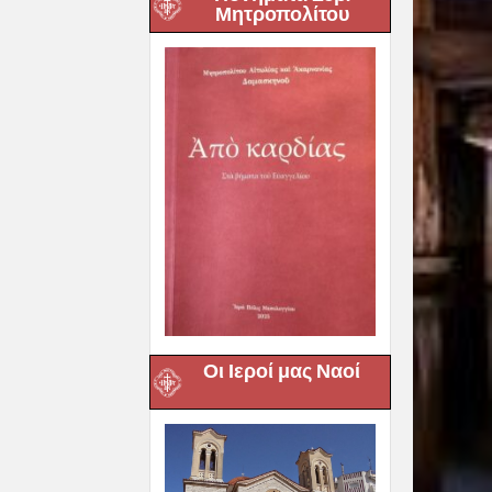
Μητροπολίτου
Οι Ιεροί μας Ναοί