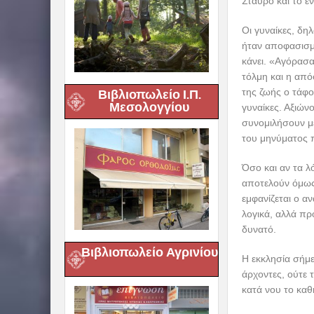
Σταυρό και το ε
Οι γυναίκες, δη
ήταν αποφασισμέ
κάνει. «Αγόρασ
τόλμη και η από
της ζωής ο τάφο
Βιβλιοπωλείο Ι.Π.
Μεσολογγίου
γυναίκες. Αξιώ
συνομιλήσουν με
του μηνύματος 
Όσο και αν τα 
αποτελούν όμως 
εμφανίζεται ο α
λογικά, αλλά πρ
δυνατό.
Βιβλιοπωλείο Αγρινίου
Η εκκλησία σήμε
άρχοντες, ούτε 
κατά νου το καθ