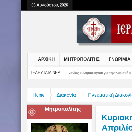
08 Αυγούστου, 2026
ΑΡΧΙΚΗ
ΜΗΤΡΟΠΟΛΙΤΗΣ
ΓΝΩΡΙΜΙΑ
ΤΕΛΕΥΤΑΙΑ ΝΕΑ
του Αιτωλίας και Ακαρνανίας κ Δαμασκηνου για την Κυριακή 9 Αυγούστου 2026
Home
Διακονία
Πνευματική Διακονί
Μητροπολίτης
Κυριακ
Απριλίο