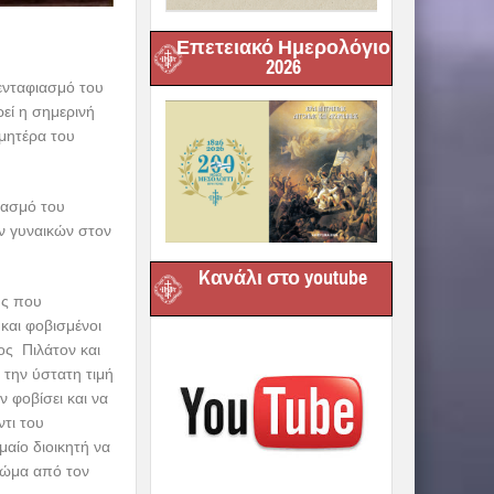
Επετειακό Ημερολόγιο
2026
ενταφιασμό του
ρεί η σημερινή
 μητέρα του
ιασμό του
ν γυναικών στον
Kανάλι στο youtube
ύς που
και φοβισμένοι
ος Πιλάτον και
την ύστατη τιμή
 φοβίσει και να
ντι του
αίο διοικητή να
 σώμα από τον