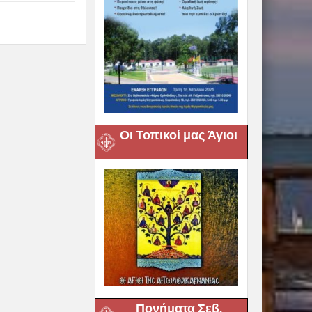
Οι Τοπικοί μας Άγιοι
Πονήματα Σεβ.