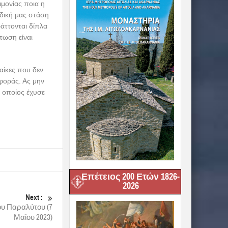
ιμονίας ποια η
 δική μας στάση
άττονται δίπλα
τωση είναι
αίκες που δεν
ιφοράς. Ας μην
 οποίος έχυσε
Επέτειος 200 Ετών 1826-
2026
Next :
ου Παραλύτου (7
Μαΐου 2023)