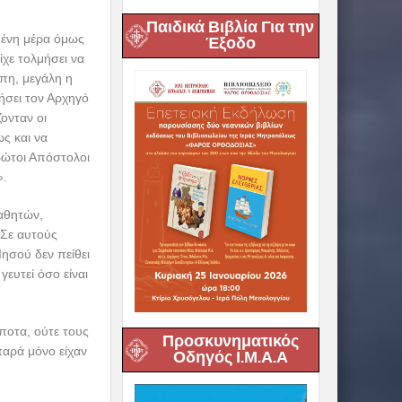
Παιδικά Βιβλία Για την
μένη μέρα όμως
Έξοδο
χε τολμήσει να
πη, μεγάλη η
ήσει τον Αρχηγό
ονταν οι
ς και να
πρώτοι Απόστολοι
».
αθητών,
 Σε αυτούς
Ιησού δεν πείθει
γευτεί όσο είναι
ποτα, ούτε τους
Προσκυνηματικός
παρά μόνο είχαν
Οδηγός Ι.Μ.Α.Α