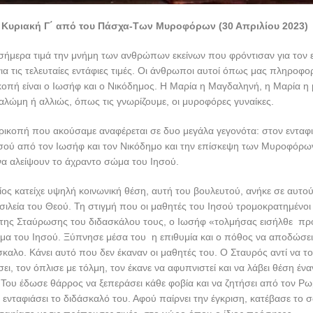
Κυριακή Γ΄ από του Πάσχα-Των Μυροφόρων (30 Απριλίου 2023)
σήμερα τιμά την μνήμη των ανθρώπων εκείνων που φρόντισαν για τον 
για τις τελευταίες εντάφιες τιμές. Οι άνθρωποι αυτοί όπως μας πληροφο
κοπή είναι ο Ιωσήφ και ο Νικόδημος. Η Μαρία η Μαγδαληνή, η Μαρία η
αλώμη ή αλλιώς, όπως τις γνωρίζουμε, οι μυροφόρες γυναίκες.
ρικοπή που ακούσαμε αναφέρεται σε δυο μεγάλα γεγονότα: στον ενταφ
σού από τον Ιωσήφ και τον Νικόδημο και την επίσκεψη των Μυροφόρω
 να αλείψουν το άχραντο σώμα του Ιησού.
ος κατείχε υψηλή κοινωνική θέση, αυτή του βουλευτού, ανήκε σε αυτο
σιλεία του Θεού. Τη στιγμή που οι μαθητές του Ιησού τρομοκρατημένοι 
 της Σταύρωσης του διδασκάλου τους, ο Ιωσήφ «τολμήσας εισήλθε πρ
μα του Ιησού. Ξύπνησε μέσα του η επιθυμία και ο πόθος να αποδώσει 
καλο. Κάνει αυτό που δεν έκαναν οι μαθητές του. Ο Σταυρός αντί να τον
ι, τον όπλισε με τόλμη, τον έκανε να αφυπνιστεί και να λάβει θέση ένα
ου έδωσε θάρρος να ξεπεράσει κάθε φοβία και να ζητήσει από τον Ρωμ
α ενταφιάσει το διδάσκαλό του. Αφού παίρνει την έγκριση, κατέβασε το