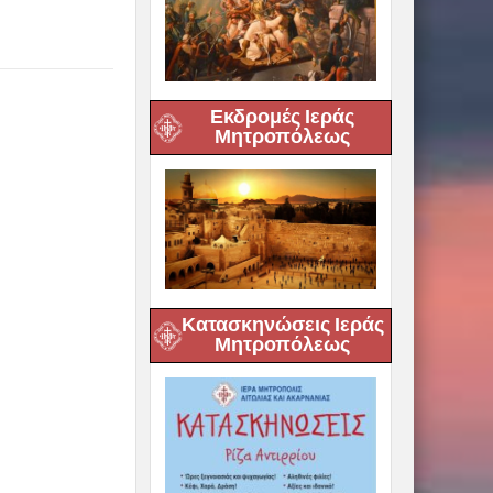
Εκδρομές Ιεράς
Μητροπόλεως
Κατασκηνώσεις Ιεράς
Μητροπόλεως