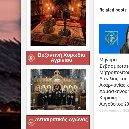
Related posts
Βυζαντινή Χορωδία
Μήνυμα
Αγρινίου
Σεβασμιωτάτ
Μητροπολίτο
Αιτωλίας και
Ακαρνανίας κ
Δαμασκηνου γ
Κυριακή 9
Αυγούστου 20
08 Αυγούστου, 20
Αντιαιρετικός Αγώνας