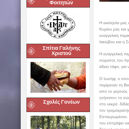
Φοιτητών
Η εκκλησία μας 
Κυρίου μας και 
ευαγγελική περι
Ιακώβου και η Σ
Σπίτια Γαλήνης
Χριστού
Η ευαγγελική πε
σώματος του Ιη
άδειο τάφο, για
Ο Ιωσήφ, ο οποί
περίμεναν τη Βα
από το γεγονός
ητήσατο» το σώ
Σχολές Γονέων
στο νεκρό διδάσ
τον τρομοκρατήσε
Εσταυρωμένου. Τ
του επιτρέψει ν