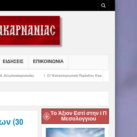
ΕΙΔΗΣΕΙΣ
ΕΠΙΚΟΙΝΩΝΙΑ
ς
Στ’ Κατασκηνωτική Περίοδος Κοριτσιών Γυμνασίου
Παρακλήσεις πρ
Το Άξιον Εστί στην Ι Π
Μεσολογγιου
ων (30