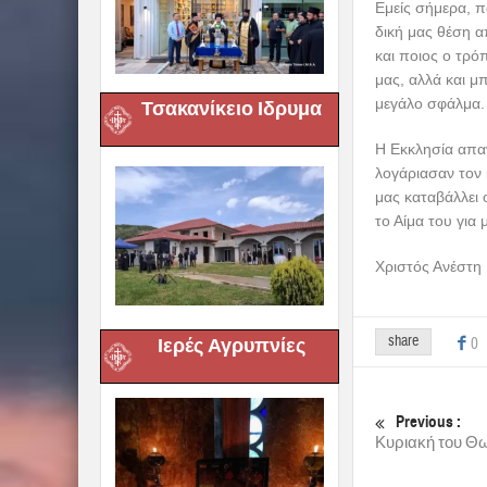
Εμείς σήμερα, π
δική μας θέση α
και ποιος ο τρό
μας, αλλά και μ
μεγάλο σφάλμα.
Τσακανίκειο Ιδρυμα
Η Εκκλησία απαν
λογάριασαν τον 
μας καταβάλλει
το Αίμα του για 
Χριστός Ανέστη
share
0
Ιερές Αγρυπνίες
Previous :
Κυριακή του Θω