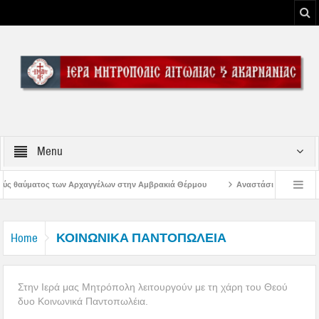
Menu
 στην Αμβρακιά Θέρμου
Αναστάσιμος Εσπερινός στην Παλαιοκαρυά Τριχων
φώσεως του Κυρίου
Λειτουργία Γραφείων Ιεράς Μητροπόλεως Αιτωλίας και Α
ΚΟΙΝΩΝΙΚΑ ΠΑΝΤΟΠΩΛΕΙΑ
Home
Στην Ιερά μας Μητρόπολη λειτουργούν με τη χάρη του Θεού
δυο Κοινωνικά Παντοπωλέια.