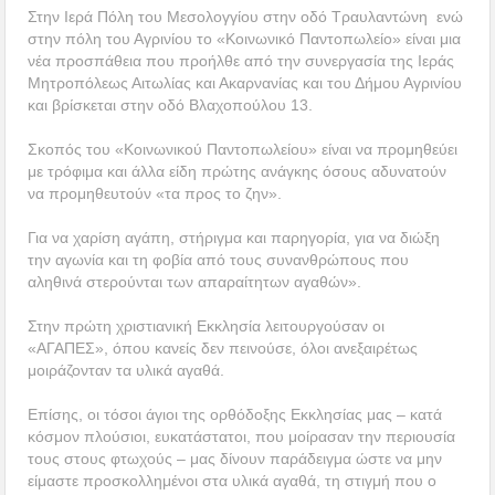
Στην Ιερά Πόλη του Μεσολογγίου στην οδό Τραυλαντώνη ενώ
στην πόλη του Αγρινίου το «Κοινωνικό Παντοπωλείο» είναι μια
νέα προσπάθεια που προήλθε από την συνεργασία της Ιεράς
Μητροπόλεως Αιτωλίας και Ακαρνανίας και του Δήμου Αγρινίου
και βρίσκεται στην οδό Βλαχοπούλου 13.
Σκοπός του «Κοινωνικού Παντοπωλείου» είναι να προμηθεύει
με τρόφιμα και άλλα είδη πρώτης ανάγκης όσους αδυνατούν
να προμηθευτούν «τα προς το ζην».
Για να χαρίση αγάπη, στήριγμα και παρηγορία, για να διώξη
την αγωνία και τη φοβία από τους συνανθρώπους που
αληθινά στερούνται των απαραίτητων αγαθών».
Στην πρώτη χριστιανική Εκκλησία λειτουργούσαν οι
«ΑΓΑΠΕΣ», όπου κανείς δεν πεινούσε, όλοι ανεξαιρέτως
μοιράζονταν τα υλικά αγαθά.
Επίσης, οι τόσοι άγιοι της ορθόδοξης Εκκλησίας μας – κατά
κόσμον πλούσιοι, ευκατάστατοι, που μοίρασαν την περιουσία
τους στους φτωχούς – μας δίνουν παράδειγμα ώστε να μην
είμαστε προσκολλημένοι στα υλικά αγαθά, τη στιγμή που ο