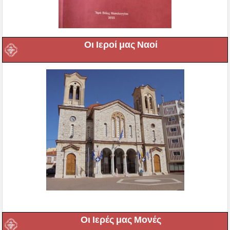
Οι Ιεροί μας Ναοί
Οι Ιερές μας Μονές