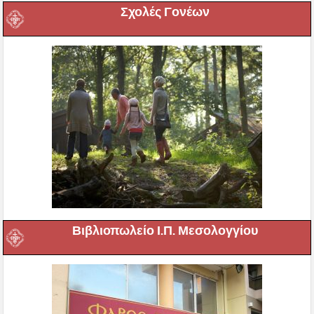
Σχολές Γονέων
Βιβλιοπωλείο Ι.Π. Μεσολογγίου