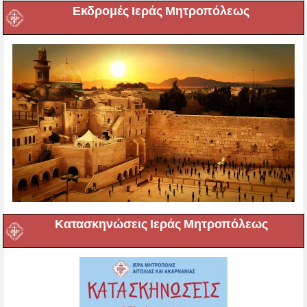
Εκδρομές Ιεράς Μητροπόλεως
Κατασκηνώσεις Ιεράς Μητροπόλεως