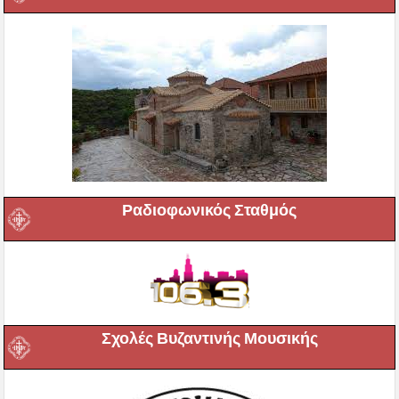
Ραδιοφωνικός Σταθμός
Σχολές Βυζαντινής Μουσικής