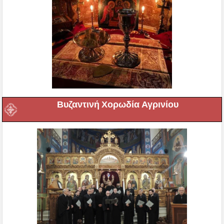
Βυζαντινή Χορωδία Αγρινίου