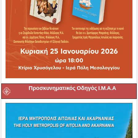
Προσκυνηματικός Οδηγός Ι.Μ.Α.Α