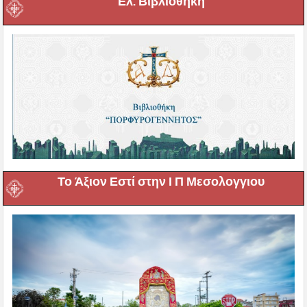
Ελ. Βιβλιοθήκη
Το Άξιον Εστί στην Ι Π Μεσολογγιου