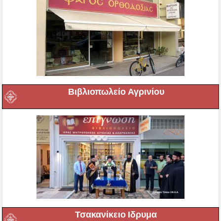
Βιβλιοπωλείο Αγρινίου
Τσακανίκειο Ιδρυμα