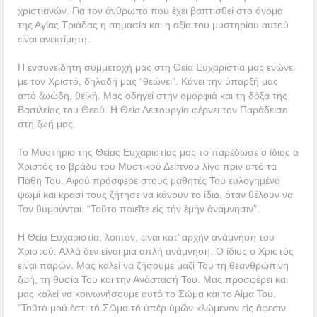
χριστιανών. Για τον άνθρωπο που έχει βαπτισθεί στο όνομα
της Αγίας Τριάδας η σημασία και η αξία του μυστηρίου αυτού
είναι ανεκτίμητη.
Η ενσυνείδητη συμμετοχή μας στη Θεία Ευχαριστία μας ενώνει
με τον Χριστό, δηλαδή μας “θεώνει”. Κάνει την ύπαρξή μας
από ζωώδη, θεϊκή. Μας οδηγεί στην ομορφιά και τη δόξα της
Βασιλείας του Θεού. Η Θεία Λειτουργία φέρνει τον Παράδεισο
στη ζωή μας.
Το Μυστήριο της Θείας Ευχαριστίας μας το παρέδωσε ο ίδιος ο
Χριστός το βράδυ του Μυστικού Δείπνου λίγο πριν από τα
Πάθη Του. Αφού πρόσφερε στους μαθητές Του ευλογημένο
ψωμί και κρασί τους ζήτησε να κάνουν το ίδιο, όταν θέλουν να
Τον θυμούνται. “Τοῦτο ποιεῖτε εἰς τήν ἐμήν ἀνάμνησιν”.
Η Θεία Ευχαριστία, λοιπόν, είναι κατ’ αρχήν ανάμνηση του
Χριστού. Αλλά δεν είναι μια απλή ανάμνηση. Ο ίδιος ο Χριστός
είναι παρών. Μας καλεί να ζήσουμε μαζί Του τη θεανθρώπινη
ζωή, τη θυσία Του και την Ανάστασή Του. Μας προσφέρει και
μας καλεί να κοινωνήσουμε αυτό το Σώμα και το Αίμα Του.
“Τοῦτό μού ἐστι τό Σῶμα τό ὑπέρ ὑμῶν κλώμενον εἰς ἄφεσιν