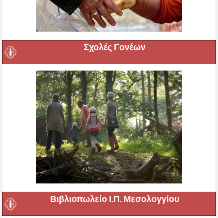
Σχολές Γονέων
Βιβλιοπωλείο Ι.Π. Μεσολογγίου