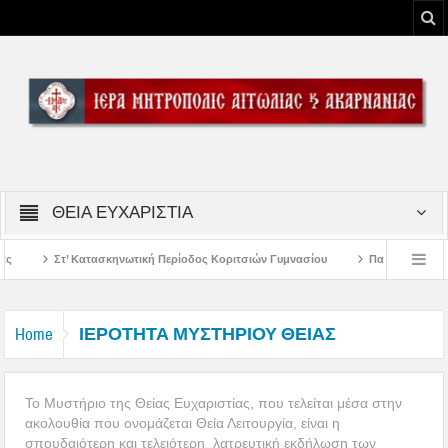
ΘΕΙΑ ΕΥΧΑΡΙΣΤΙΑ
Περίοδος Κοριτσιών Γυμνασίου
Παρακλήσεις πρώτης εβδομάδος Δεκαπενταυγ
υ Μεσολογγίου
Μήνυμα Σεβασμιωτάτου Μητροπολίτου Αιτωλίας και Ακαρνανία
ΙΕΡΟΤΗΤΑ ΜΥΣΤΗΡΙΟΥ ΘΕΙΑΣ
Home
ΕΥΧΑΡΙΣΤΙΑΣ
Το Μυστήριο της Θείας Ευχαριστίας, που τελείται μέσα στην
ακολουθία που ονομάζεται Θεία Λειτουργία, είναι η
σπουδαιότερη και τελειότερη λατρευτική εκδήλωση των