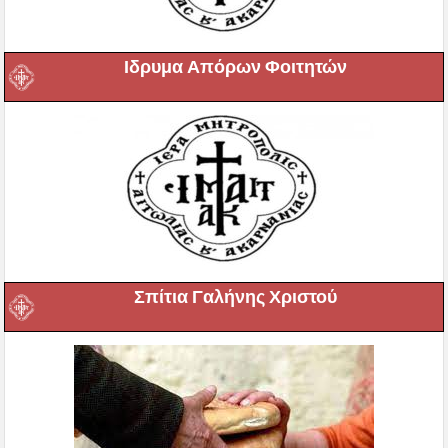
Ιδρυμα Απόρων Φοιτητών
Σπίτια Γαλήνης Χριστού