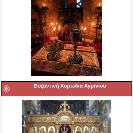
Βυζαντινή Χορωδία Αγρινίου