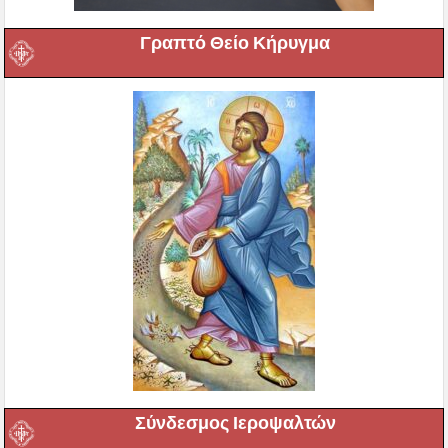
Γραπτό Θείο Κήρυγμα
Σύνδεσμος Ιεροψαλτών