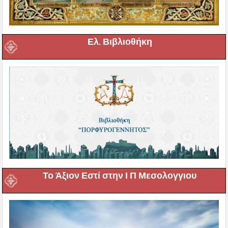
Ελ. Βιβλιοθήκη
Το Άξιον Εστί στην Ι Π Μεσολογγιου