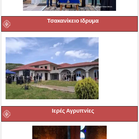
Τσακανίκειο Ιδρυμα
Ιερές Αγρυπνίες