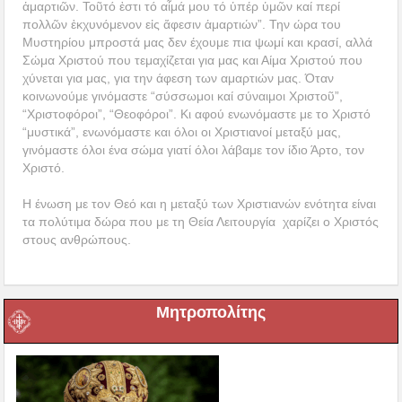
ἁμαρτιῶν. Τοῦτό ἐστι τό αἷμά μου τό ὑπέρ ὑμῶν καί περί
πολλῶν ἐκχυνόμενον εἰς ἄφεσιν ἁμαρτιών”. Την ώρα του
Μυστηρίου μπροστά μας δεν έχουμε πια ψωμί και κρασί, αλλά
Σώμα Χριστού που τεμαχίζεται για μας και Αίμα Χριστού που
χύνεται για μας, για την άφεση των αμαρτιών μας. Όταν
κοινωνούμε γινόμαστε “σύσσωμοι καί σύναιμοι Χριστοῦ”,
“Χριστοφόροι”, “Θεοφόροι”. Κι αφού ενωνόμαστε με το Χριστό
“μυστικά”, ενωνόμαστε και όλοι οι Χριστιανοί μεταξύ μας,
γινόμαστε όλοι ένα σώμα γιατί όλοι λάβαμε τον ίδιο Άρτο, τον
Χριστό.
Η ένωση με τον Θεό και η μεταξύ των Χριστιανών ενότητα είναι
τα πολύτιμα δώρα που με τη Θεία Λειτουργία χαρίζει ο Χριστός
στους ανθρώπους.
Μητροπολίτης