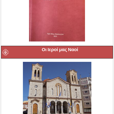
Οι Ιεροί μας Ναοί