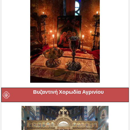
Βυζαντινή Χορωδία Αγρινίου