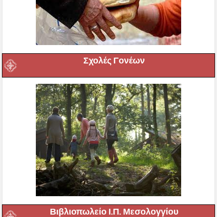
Σχολές Γονέων
Βιβλιοπωλείο Ι.Π. Μεσολογγίου