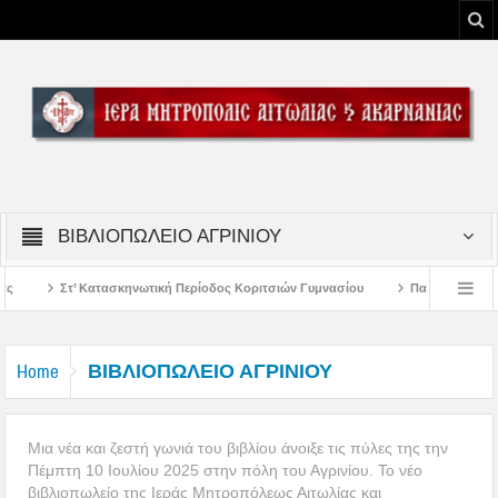
ΒΙΒΛΙΟΠΩΛΕΙΟ ΑΓΡΙΝΙΟΥ
Περίοδος Κοριτσιών Γυμνασίου
Παρακλήσεις πρώτης εβδομάδος Δεκαπενταυγ
υ Μεσολογγίου
Μήνυμα Σεβασμιωτάτου Μητροπολίτου Αιτωλίας και Ακαρνανία
ΒΙΒΛΙΟΠΩΛΕΙΟ ΑΓΡΙΝΙΟΥ
Home
Μια νέα και ζεστή γωνιά του βιβλίου άνοιξε τις πύλες της την
Πέμπτη 10 Ιουλίου 2025 στην πόλη του Αγρινίου. Το νέο
βιβλιοπωλείο της Ιεράς Μητροπόλεως Αιτωλίας και