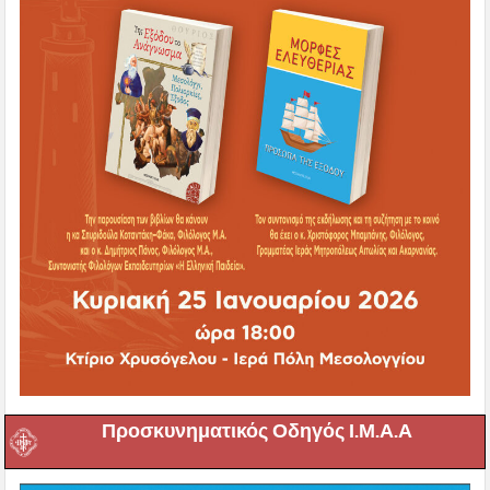
Προσκυνηματικός Οδηγός Ι.Μ.Α.Α