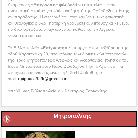
Ακαρνανίας
«Επίγνωση»
φιλοδοξεί να αποτελέσει έναν
πνευματικό σταθμό για κάθε αναζητητή της Ορθόδοξης πίστης
και παράδοσης. Η συλλογή του περιλαμβάνει εκκλησιαστικά
και θεολογικά βιβλία, πατερική γραμματεία, λειτουργικά κείμενα,
παιδικά ορθόδοξα αναγνώσματα, καθώς και επιλεγμένα
εκκλησιαστικά είδη.
Το Βιβλιοπωλείο
«Επίγνωση»
λειτουργεί στον πεζόδρομο της
οδού Καραϊσκάκη 20, στο ισόγειο των Διοικητικών Υπηρεσιών
της Ιεράς Μητροπόλεως Αιτωλίας και Ακαρνανίας, πλησίον του
Ιερού Μητροπολιτικού Ναού Ζωοδόχου Πηγής Αγρινίου. Tα
στοιχεία επικοινωνίας είναι: τηλ. 26410 55 985, e-
mail:
epignosi2025@gmail.com
.
Υπεύθυνος Βιβλιοπωλείου: κ Νεκτάριος Ζαρκανίτης
Μητροπολίτης