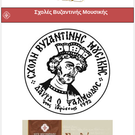
Σχολές Βυζαντινής Μουσικής