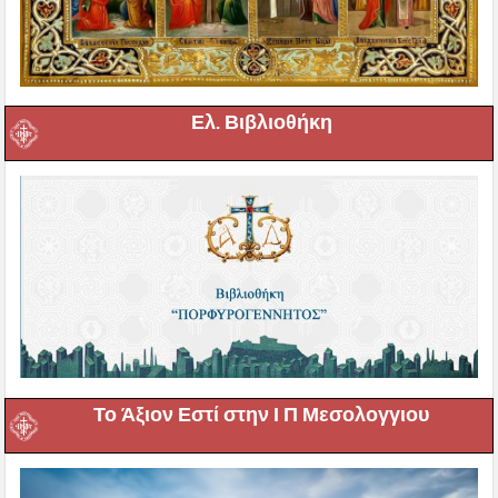
Ελ. Βιβλιοθήκη
Το Άξιον Εστί στην Ι Π Μεσολογγιου