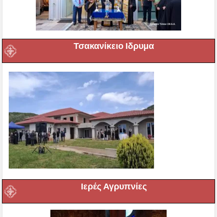
Τσακανίκειο Ιδρυμα
Ιερές Αγρυπνίες