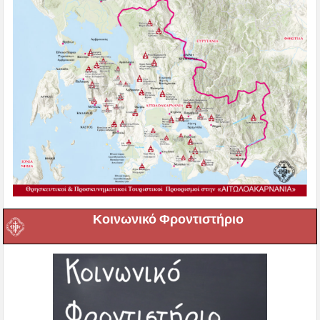
Κοινωνικό Φροντιστήριο